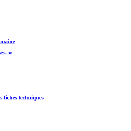
semaine
session
es fiches techniques