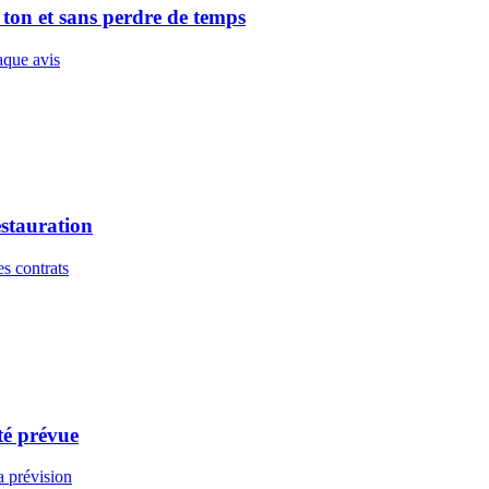
ton et sans perdre de temps
aque avis
estauration
es contrats
té prévue
a prévision