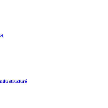
re
endu structuré