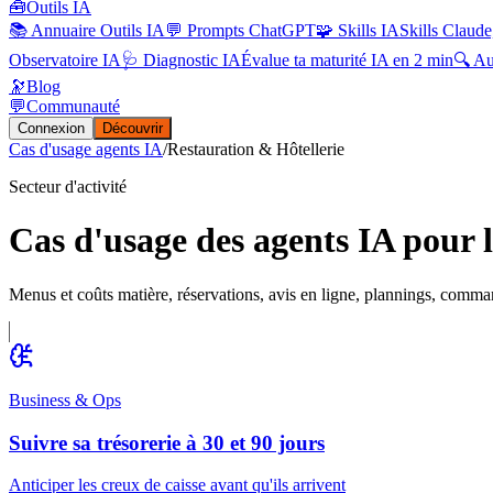
🧰
Outils IA
📚 Annuaire Outils IA
💬 Prompts ChatGPT
🧩 Skills IA
Skills Claude
Observatoire IA
🩺 Diagnostic IA
Évalue ta maturité IA en 2 min
🔍 A
🔭
Blog
💬
Communauté
Connexion
Découvrir
Cas d'usage agents IA
/
Restauration & Hôtellerie
Secteur d'activité
Cas d'usage des agents IA pour la
Menus et coûts matière, réservations, avis en ligne, plannings, command
Business & Ops
Suivre sa trésorerie à 30 et 90 jours
Anticiper les creux de caisse avant qu'ils arrivent