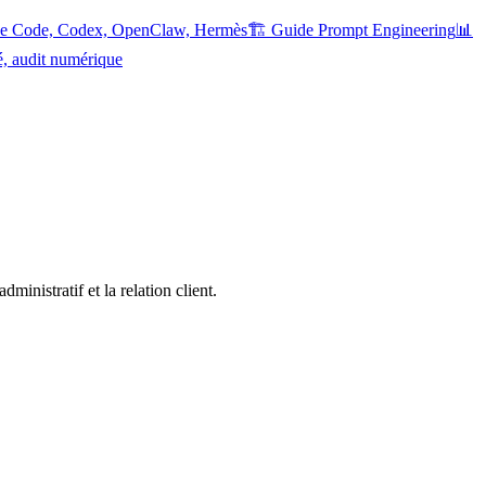
ude Code, Codex, OpenClaw, Hermès
🏗️ Guide Prompt Engineering
📊
é, audit numérique
inistratif et la relation client.