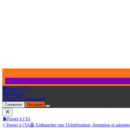
🧠
Passer à l’IA
›
🧰
Outils IA
›
🔭
Blog
💬
Communauté
Connexion
Découvrir
🧠
Passer à l’IA
⚡ Passer à l’IA
🤖 Embaucher une IA
Intégration, formation et adoptio