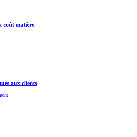
u coût matière
ques aux clients
oment