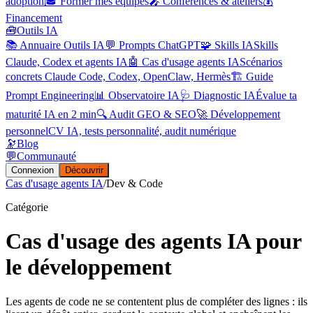
adoption
🎓 Former mes équipes
🎤 Conférences & ateliers
💰
Financement
🧰
Outils IA
📚 Annuaire Outils IA
💬 Prompts ChatGPT
🧩 Skills IA
Skills
Claude, Codex et agents IA
🤖 Cas d'usage agents IA
Scénarios
concrets Claude Code, Codex, OpenClaw, Hermès
🏗️ Guide
Prompt Engineering
📊 Observatoire IA
🩺 Diagnostic IA
Évalue ta
maturité IA en 2 min
🔍 Audit GEO & SEO
🚀 Développement
personnel
CV IA, tests personnalité, audit numérique
🔭
Blog
💬
Communauté
Connexion
Découvrir
Cas d'usage agents IA
/
Dev & Code
Catégorie
Cas d'usage des agents IA pour
le développement
Les agents de code ne se contentent plus de compléter des lignes : ils