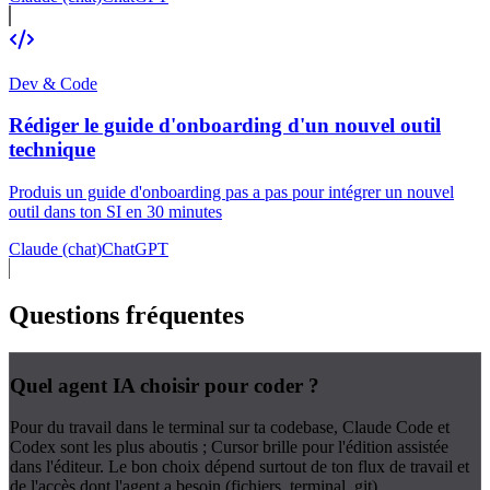
Dev & Code
Rédiger le guide d'onboarding d'un nouvel outil
technique
Produis un guide d'onboarding pas a pas pour intégrer un nouvel
outil dans ton SI en 30 minutes
Claude (chat)
ChatGPT
Questions fréquentes
Quel agent IA choisir pour coder ?
Pour du travail dans le terminal sur ta codebase, Claude Code et
Codex sont les plus aboutis ; Cursor brille pour l'édition assistée
dans l'éditeur. Le bon choix dépend surtout de ton flux de travail et
de l'accès dont l'agent a besoin (fichiers, terminal, git).