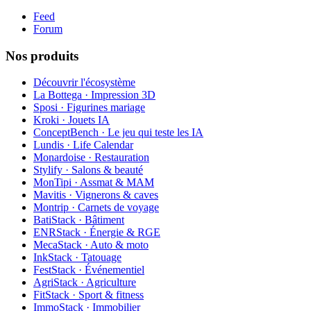
Feed
Forum
Nos produits
Découvrir l'écosystème
La Bottega · Impression 3D
Sposi · Figurines mariage
Kroki · Jouets IA
ConceptBench · Le jeu qui teste les IA
Lundis · Life Calendar
Monardoise · Restauration
Stylify · Salons & beauté
MonTipi · Assmat & MAM
Mavitis · Vignerons & caves
Montrip · Carnets de voyage
BatiStack · Bâtiment
ENRStack · Énergie & RGE
MecaStack · Auto & moto
InkStack · Tatouage
FestStack · Événementiel
AgriStack · Agriculture
FitStack · Sport & fitness
ImmoStack · Immobilier