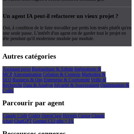
Un agent IA peut-il refactorer un vieux projet ?
Oui, à condition de le faire travailler par petits lots testés plutôt qu'en
une seule passe. L'intérêt d'un agent est de garder tout le projet en
tête pendant qu'il modernise module par module.
Autres catégories
Assistant perso
Bureautique & Admin
Intégrations &
MCP
Automatisation
Création & Contenu
Marketing &
SEO
Business & Ops
Entreprise & Conformité
Veille &
Recherche
Data & Analyse
Sécurité & Souveraineté
Optimisation &
Coûts
Parcourir par agent
Claude Code
Codex
OpenClaw
Hermès
Cursor
Claude
(chat)
ChatGPT
Gemini CLI
n8n + IA
Ressources connexes