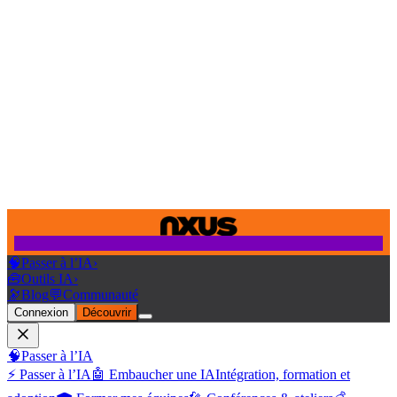
🧠
Passer à l’IA
›
🧰
Outils IA
›
🔭
Blog
💬
Communauté
Connexion
Découvrir
🧠
Passer à l’IA
⚡ Passer à l’IA
🤖 Embaucher une IA
Intégration, formation et