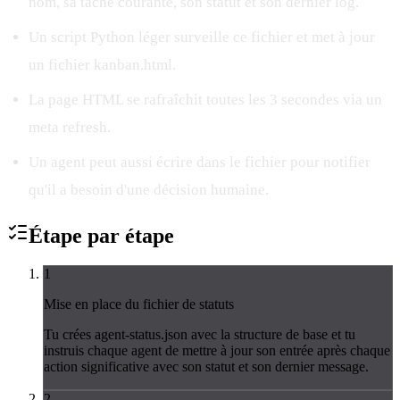
nom, sa tâche courante, son statut et son dernier log.
Un script Python léger surveille ce fichier et met à jour
un fichier kanban.html.
La page HTML se rafraîchit toutes les 3 secondes via un
meta refresh.
Un agent peut aussi écrire dans le fichier pour notifier
qu'il a besoin d'une décision humaine.
Étape par
étape
1
Mise en place du fichier de statuts
Tu crées agent-status.json avec la structure de base et tu
instruis chaque agent de mettre à jour son entrée après chaque
action significative avec son statut et son dernier message.
2