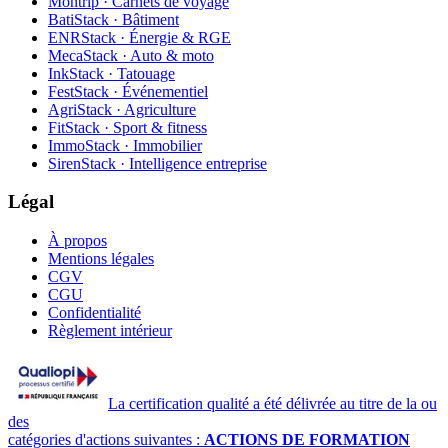
Montrip · Carnets de voyage
BatiStack · Bâtiment
ENRStack · Énergie & RGE
MecaStack · Auto & moto
InkStack · Tatouage
FestStack · Événementiel
AgriStack · Agriculture
FitStack · Sport & fitness
ImmoStack · Immobilier
SirenStack · Intelligence entreprise
Légal
À propos
Mentions légales
CGV
CGU
Confidentialité
Règlement intérieur
La certification qualité a été délivrée au titre de la ou
des
catégories d'actions suivantes :
ACTIONS DE FORMATION