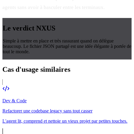
agents sans avoir à basculer entre les terminaux.
Le verdict
NXUS
Simple à mettre en place et très rassurant quand on délègue
beaucoup. Le fichier JSON partagé est une idée élégante à portée de
tout le monde.
Cas d'usage
similaires
Dev & Code
Refactorer une codebase legacy sans tout casser
L'agent lit, comprend et nettoie un vieux projet par petites touches.