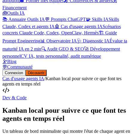
adoption
🎓 Former mes équipes
🎤 Conférences & ateliers
💰
Financement
🧰
Outils IA
📚 Annuaire Outils IA
💬 Prompts ChatGPT
🧩 Skills IA
Skills
Claude, Codex et agents IA
🤖 Cas d'usage agents IA
Scénarios
concrets Claude Code, Codex, OpenClaw, Hermès
🏗️ Guide
Prompt Engineering
📊 Observatoire IA
🩺 Diagnostic IA
Évalue ta
maturité IA en 2 min
🔍 Audit GEO & SEO
🚀 Développement
personnel
CV IA, tests personnalité, audit numérique
🔭
Blog
💬
Communauté
Connexion
Découvrir
Cas d'usage agents IA
/
Kanban local pour suivre ce que font tes
agents en temps réel
Dev & Code
Kanban local pour suivre ce que font tes
agents en temps réel
Un tableau de bord minimaliste qui montre l'état de chaque agent en