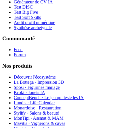
Générateur de CV IA
Test DISC
Test Big Five
Test Soft Skills
Audit profil numérique
Synthèse archétypale
Communauté
Feed
Forum
Nos produits
Découvrir l'écosystème
La Bottega · Impression 3D
Sposi · Figurines mariage
Kroki · Jouets IA
ConceptBench · Le jeu qui teste les IA
Lundis · Life Calendar
Monardoise · Restauration
Stylify · Salons & beauté
MonTipi · Assmat & MAM
Mavitis · Vignerons & caves