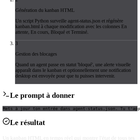
Génération du kanban HTML
Un script Python surveille agent-status.json et régénère
kanban.html à chaque modification avec les colonnes En
attente, En cours, Bloqué et Terminé.
3
Gestion des blocages
Quand un agent passe en statut 'bloqué', une alerte visuelle
apparaît dans le kanban et optionnellement une notification
desktop est envoyée pour que tu puisses intervenir.
Le
prompt
à donner
Mets à jour ton entrée dans agent-status.json. Tu t'ap
Le
résultat
Un kanban HTML en temps réel qui montre l'état de tous tes