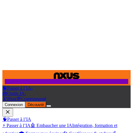
🧠
Passer à l’IA
›
🧰
Outils IA
›
🔭
Blog
💬
Communauté
Connexion
Découvrir
🧠
Passer à l’IA
⚡ Passer à l’IA
🤖 Embaucher une IA
Intégration, formation et