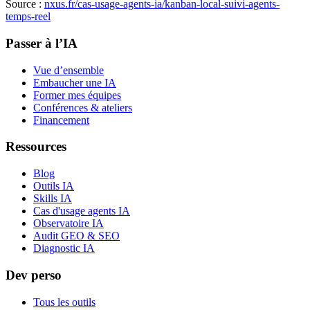
Source :
nxus.fr/cas-usage-agents-ia/
kanban-local-suivi-agents-
temps-reel
Passer à l’IA
Vue d’ensemble
Embaucher une IA
Former mes équipes
Conférences & ateliers
Financement
Ressources
Blog
Outils IA
Skills IA
Cas d'usage agents IA
Observatoire IA
Audit GEO & SEO
Diagnostic IA
Dev perso
Tous les outils