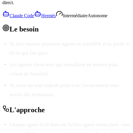
direct.
Claude Code
Hermès
Intermédiaire
Autonome
Le
besoin
Tu fais tourner plusieurs agents en parallèle et tu perds le
fil de qui fait quoi.
Les agents silencieux qui travaillent en arrière-plan
créent de l'anxiété.
Tu veux un seul endroit pour voir l'avancement sans
ouvrir dix terminaux.
L'
approche
Chaque agent écrit dans un fichier agent-status.json : son