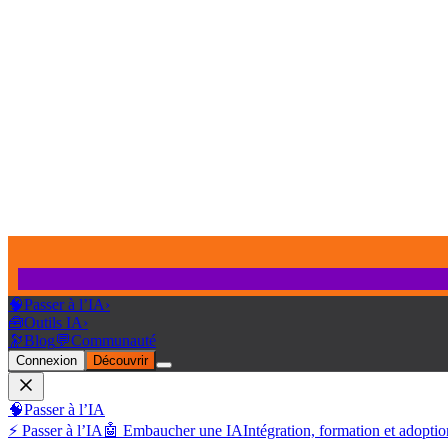
🧠
Passer à l’IA
›
🧰
Outils IA
›
🔭
Blog
💬
Communauté
Connexion
Découvrir
🧠
Passer à l’IA
⚡ Passer à l’IA
🤖 Embaucher une IA
Intégration, formation et adoptio