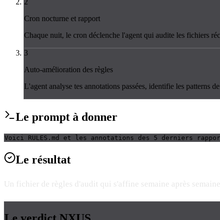
2
Cron nocturne et rapport
Chaque nuit, le cron déclenche l'agent qui audite les fichiers 
3
Auto-amélioration des règles
L'agent analyse tes annotations passées, identifie les patterns 
Le
prompt
à donner
Voici RULES.md et les annotations des 5 derniers rappo
Le
résultat
Un fichier de règles d'audit qui s'affine semaine après semaine 
Le verdict
NXUS