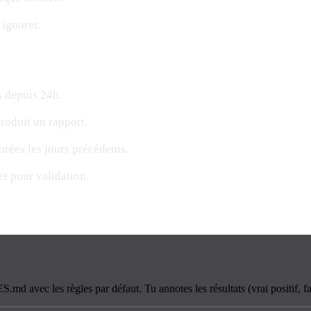
 ignorer.
s depuis 24h.
roduit un rapport.
orées les jours précédents.
et pour validation.
.md avec les règles par défaut. Tu annotes les résultats (vrai positif, f