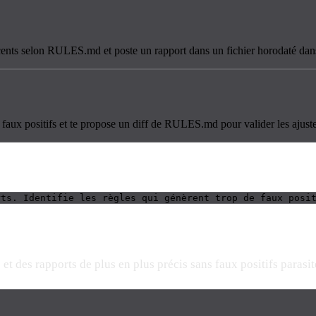
récents selon RULES.md et poste un rapport dans un fichier horodaté dans
de faux positifs et te propose un diff de RULES.md pour valider les ajust
rts. Identifie les règles qui génèrent trop de faux posi
et des rapports de plus en plus précis sans faux positifs parasit