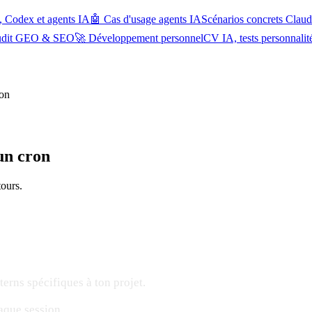
, Codex et agents IA
🤖 Cas d'usage agents IA
Scénarios concrets Cla
udit GEO & SEO
🚀 Développement personnel
CV IA, tests personnalit
ron
 un cron
tours.
terns spécifiques à ton projet.
aque session.