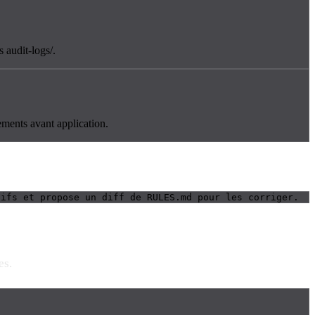
 audit-logs/.
ements avant application.
tifs et propose un diff de RULES.md pour les corriger.
es.