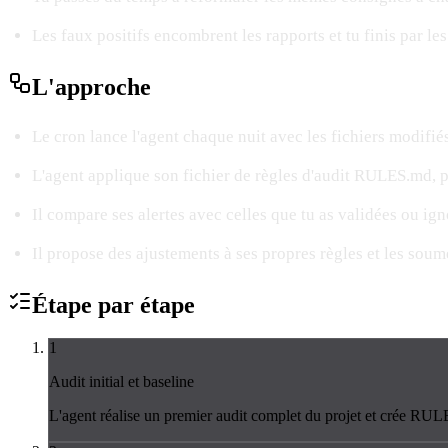
Les faux positifs encombrent les rapports et tu finis par les
L'
approche
Le cron lance l'agent chaque nuit avec les fichiers modifié
L'agent applique son fichier de règles d'audit RULES.md, p
Il compare ses alertes avec celles que tu as validées ou ign
Il propose des ajustements à ses propres règles et les soum
Étape par
étape
1
Audit initial et baseline
L'agent réalise un premier audit complet du projet et crée RULES