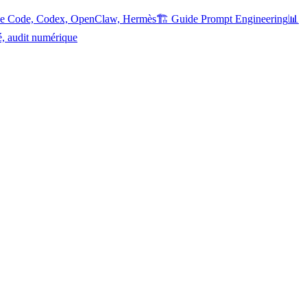
ude Code, Codex, OpenClaw, Hermès
🏗️ Guide Prompt Engineering
📊
é, audit numérique