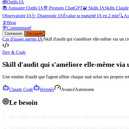
🧰
Outils IA
📚 Annuaire Outils IA
💬 Prompts ChatGPT
🧩 Skills IA
Skills Claude
Observatoire IA
🩺 Diagnostic IA
Évalue ta maturité IA en 2 min
🔍 A
🔭
Blog
💬
Communauté
Connexion
Découvrir
Cas d'usage agents IA
/
Skill d'audit qui s'améliore elle-même via un c
Dev & Code
Skill d'audit qui s'améliore elle-même via
Une routine d'audit que l'agent affine chaque nuit selon ses propres re
Claude Code
Hermès
Avancé
Autonome
Le
besoin
Tes audits de code sont toujours les mêmes et ratent les pat
Tu passes du temps à reformuler les mêmes consignes à ch