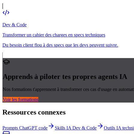
Dev & Code
Transformer un cahier des charges en specs techniques
Du besoin client flou à des specs que les devs peuvent suivre.
Apprends à piloter tes propres
agents IA
Nos formations t'apprennent à transformer ces cas d'usage en automati
Voir les formations
Ressources connexes
Prompts ChatGPT code
Skills IA Dev & Code
Outils IA techn