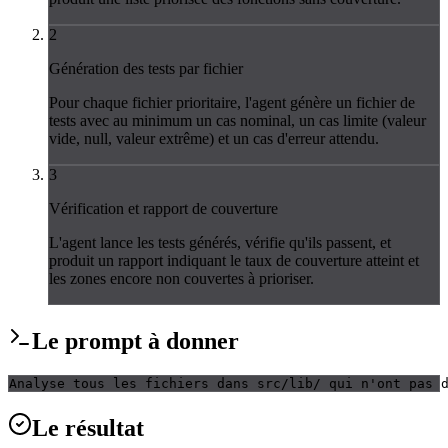
2
Génération des tests par fichier
Pour chaque fichier prioritaire, l'agent génère un fichier de
tests avec au minimum un cas nominal, un cas limite (valeur
vide, null, valeur extrême) et un cas d'erreur attendu.
3
Vérification et rapport de couverture
L'agent lance les tests générés, vérifie qu'ils passent, et
produit un rapport indiquant le taux de couverture atteint et
les zones encore non couvertes à prioriser.
Le
prompt
à donner
Analyse tous les fichiers dans src/lib/ qui n'ont pas 
Le
résultat