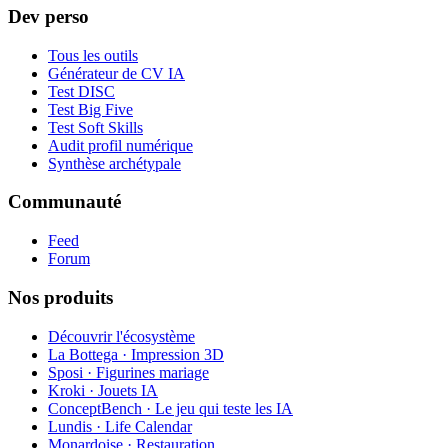
Dev perso
Tous les outils
Générateur de CV IA
Test DISC
Test Big Five
Test Soft Skills
Audit profil numérique
Synthèse archétypale
Communauté
Feed
Forum
Nos produits
Découvrir l'écosystème
La Bottega · Impression 3D
Sposi · Figurines mariage
Kroki · Jouets IA
ConceptBench · Le jeu qui teste les IA
Lundis · Life Calendar
Monardoise · Restauration