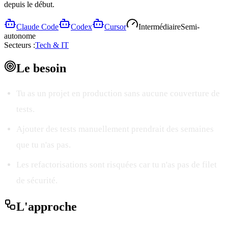
depuis le début.
Claude Code
Codex
Cursor
Intermédiaire
Semi-
autonome
Secteurs :
Tech & IT
Le
besoin
Tu as un projet en production sans aucune couverture de
tests.
Ajouter des tests manuellement prendrait des semaines
que tu n'as pas.
Les refactorisations sont risquées car tu n'as pas de filet
de sécurité.
L'
approche