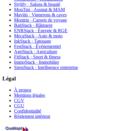
Stylify · Salons & beauté
MonTipi · Assmat & MAM
Mavitis · Vignerons & caves
Montrip · Carnets de voyage
BatiStack · Bâtiment
ENRStack · Énergie & RGE
MecaStack · Auto & moto
InkStack · Tatouage
FestStack · Événementiel
AgriStack · Agriculture
FitStack · Sport & fitness
ImmoStack · Immobilier
SirenStack · Intelligence entreprise
Légal
À propos
Mentions légales
CGV
CGU
Confidentialité
Règlement intérieur