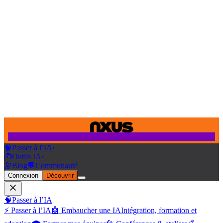
🧠
Passer à l’IA
›
🧰
Outils IA
›
🔭
Blog
💬
Communauté
Connexion
Découvrir
🧠
Passer à l’IA
⚡ Passer à l’IA
🤖 Embaucher une IA
Intégration, formation et