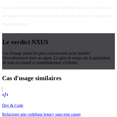
Une suite de tests fonctionnelle générée en une session, avec
un rapport de couverture et une liste des zones à compléter
manuellement.
Le verdict
NXUS
Cas d'usage parmi les plus convaincants pour justifier
l'investissement dans un agent. Le gain de temps sur la génération
de tests est massif et immédiatement vérifiable.
Cas d'usage
similaires
Dev & Code
Refactorer une codebase legacy sans tout casser