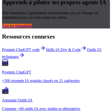
Apprends à piloter tes propres
agents IA
Nos formations t'apprennent à transformer ces cas d'usage en
automatisations concrètes pour ton métier.
Voir les formations
Ressources connexes
Prompts ChatGPT code
Skills IA Dev & Code
Outils IA
techniques
Prompts ChatGPT
+500 prompts IA gratuits classés en 21 catégories
Annuaire Outils IA
Compare +60 outils IA avec guides et alternatives