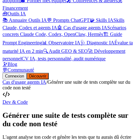
adoption
🎓 Former mes équipes
🎤 Conférences & ateliers
💰
Financement
🧰
Outils IA
📚 Annuaire Outils IA
💬 Prompts ChatGPT
🧩 Skills IA
Skills
Claude, Codex et agents IA
🤖 Cas d'usage agents IA
Scénarios
concrets Claude Code, Codex, OpenClaw, Hermès
🏗️ Guide
Prompt Engineering
📊 Observatoire IA
🩺 Diagnostic IA
Évalue ta
maturité IA en 2 min
🔍 Audit GEO & SEO
🚀 Développement
personnel
CV IA, tests personnalité, audit numérique
🔭
Blog
💬
Communauté
Connexion
Découvrir
Cas d'usage agents IA
/
Générer une suite de tests complète sur du
code non testé
Dev & Code
Générer une suite de tests complète sur
du code non testé
L'agent analyse ton code et génère les tests que tu aurais dû écrire