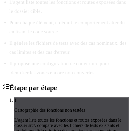
L'agent liste toutes les fonctions et routes exposées dans
le dossier cible.
Pour chaque élément, il déduit le comportement attendu
en lisant le code source.
Il génère les fichiers de tests avec des cas nominaux, des
cas limites et des cas d'erreur.
Il propose une configuration de couverture pour
identifier les zones encore non couvertes.
Étape par
étape
1
Cartographie des fonctions non testées
L'agent liste toutes les fonctions et routes exposées dans le
dossier src/, compare avec les fichiers de tests existants et
produit une liste priorisée des fonctions sans couverture.