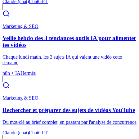
Claude (chat)
ChatGPT
Marketing & SEO
Veille hebdo des 3 tendances outils IA pour alimenter
tes vidéos
Chaque lundi matin, les 3 sujets IA qui valent une vidéo cette
semaine
n8n + IA
Hermès
Marketing & SEO
Rechercher et préparer des sujets de vidéos YouTube
Du mot-clé au brief complet, en passant par l'analyse de concurrence
Claude (chat)
ChatGPT