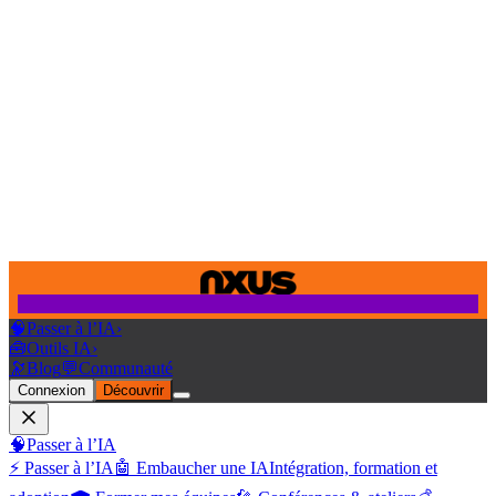
🧠
Passer à l’IA
›
🧰
Outils IA
›
🔭
Blog
💬
Communauté
Connexion
Découvrir
🧠
Passer à l’IA
⚡ Passer à l’IA
🤖 Embaucher une IA
Intégration, formation et