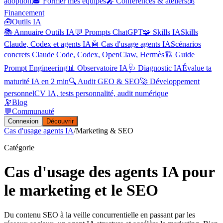
adoption
🎓 Former mes équipes
🎤 Conférences & ateliers
💰
Financement
🧰
Outils IA
📚 Annuaire Outils IA
💬 Prompts ChatGPT
🧩 Skills IA
Skills
Claude, Codex et agents IA
🤖 Cas d'usage agents IA
Scénarios
concrets Claude Code, Codex, OpenClaw, Hermès
🏗️ Guide
Prompt Engineering
📊 Observatoire IA
🩺 Diagnostic IA
Évalue ta
maturité IA en 2 min
🔍 Audit GEO & SEO
🚀 Développement
personnel
CV IA, tests personnalité, audit numérique
🔭
Blog
💬
Communauté
Connexion
Découvrir
Cas d'usage agents IA
/
Marketing & SEO
Catégorie
Cas d'usage des agents IA pour
le marketing et le SEO
Du contenu SEO à la veille concurrentielle en passant par les