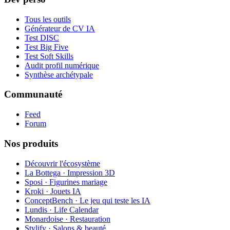
Tous les outils
Générateur de CV IA
Test DISC
Test Big Five
Test Soft Skills
Audit profil numérique
Synthèse archétypale
Communauté
Feed
Forum
Nos produits
Découvrir l'écosystème
La Bottega · Impression 3D
Sposi · Figurines mariage
Kroki · Jouets IA
ConceptBench · Le jeu qui teste les IA
Lundis · Life Calendar
Monardoise · Restauration
Stylify · Salons & beauté