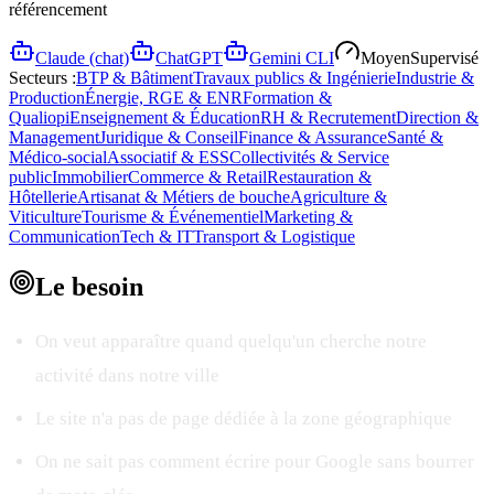
référencement
Claude (chat)
ChatGPT
Gemini CLI
Moyen
Supervisé
Secteurs :
BTP & Bâtiment
Travaux publics & Ingénierie
Industrie &
Production
Énergie, RGE & ENR
Formation &
Qualiopi
Enseignement & Éducation
RH & Recrutement
Direction &
Management
Juridique & Conseil
Finance & Assurance
Santé &
Médico-social
Associatif & ESS
Collectivités & Service
public
Immobilier
Commerce & Retail
Restauration &
Hôtellerie
Artisanat & Métiers de bouche
Agriculture &
Viticulture
Tourisme & Événementiel
Marketing &
Communication
Tech & IT
Transport & Logistique
Le
besoin
On veut apparaître quand quelqu'un cherche notre
activité dans notre ville
Le site n'a pas de page dédiée à la zone géographique
On ne sait pas comment écrire pour Google sans bourrer