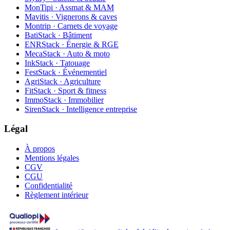
MonTipi · Assmat & MAM
Mavitis · Vignerons & caves
Montrip · Carnets de voyage
BatiStack · Bâtiment
ENRStack · Énergie & RGE
MecaStack · Auto & moto
InkStack · Tatouage
FestStack · Événementiel
AgriStack · Agriculture
FitStack · Sport & fitness
ImmoStack · Immobilier
SirenStack · Intelligence entreprise
Légal
À propos
Mentions légales
CGV
CGU
Confidentialité
Règlement intérieur