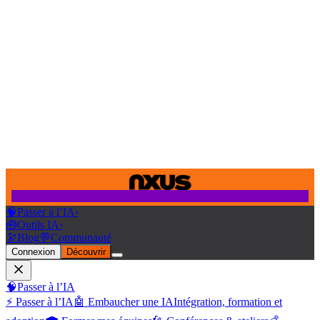
🧠
Passer à l’IA
›
🧰
Outils IA
›
🔭
Blog
💬
Communauté
Connexion
Découvrir
🧠
Passer à l’IA
⚡ Passer à l’IA
🤖 Embaucher une IA
Intégration, formation et