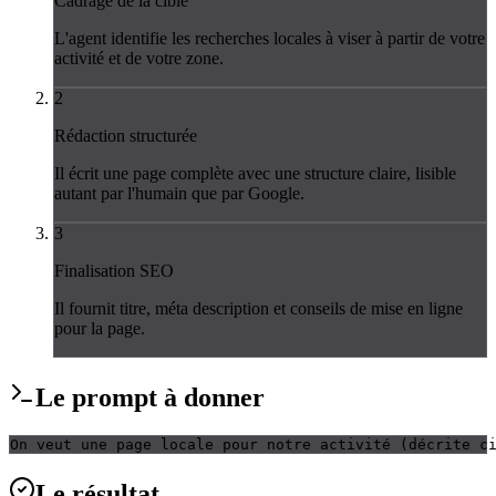
Cadrage de la cible
L'agent identifie les recherches locales à viser à partir de votre
activité et de votre zone.
2
Rédaction structurée
Il écrit une page complète avec une structure claire, lisible
autant par l'humain que par Google.
3
Finalisation SEO
Il fournit titre, méta description et conseils de mise en ligne
pour la page.
Le
prompt
à donner
On veut une page locale pour notre activité (décrite c
Le
résultat