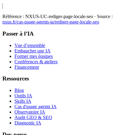
Référence :
NXUS-UC-rediger-page-locale-seo
· Source :
nxus.fr/cas-usage-agents-ia/
rediger-page-locale-seo
Passer à l’IA
Vue d’ensemble
Embaucher une IA
Former mes équipes
Conférences & ateliers
Financement
Ressources
Blog
Outils IA
Skills IA
Cas d'usage agents IA
Observatoire IA
Audit GEO & SEO
Diagnostic IA
Dev perso