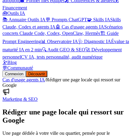
adoption
🎓 Former mes équipes
🎤 Conférences & ateliers
💰
Financement
🧰
Outils IA
📚 Annuaire Outils IA
💬 Prompts ChatGPT
🧩 Skills IA
Skills
Claude, Codex et agents IA
🤖 Cas d'usage agents IA
Scénarios
concrets Claude Code, Codex, OpenClaw, Hermès
🏗️ Guide
Prompt Engineering
📊 Observatoire IA
🩺 Diagnostic IA
Évalue ta
maturité IA en 2 min
🔍 Audit GEO & SEO
🚀 Développement
personnel
CV IA, tests personnalité, audit numérique
🔭
Blog
💬
Communauté
Connexion
Découvrir
Cas d'usage agents IA
/
Rédiger une page locale qui ressort sur
Google
Marketing & SEO
Rédiger une page locale qui ressort sur
Google
Une page dédiée à votre ville ou quartier, pensée pour le