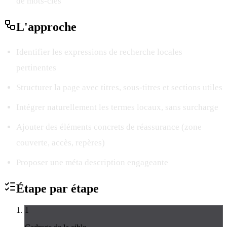
de mots-clés
L'
approche
Identifier les expressions de recherche locales
pertinentes
Structurer la page avec titres, sous-titres et sections utiles
Intégrer naturellement les termes locaux, sans surcharge
Ajouter des éléments concrets de réassurance (zone
couverte, accès, repères)
Proposer une méta description engageante
Étape par
étape
1