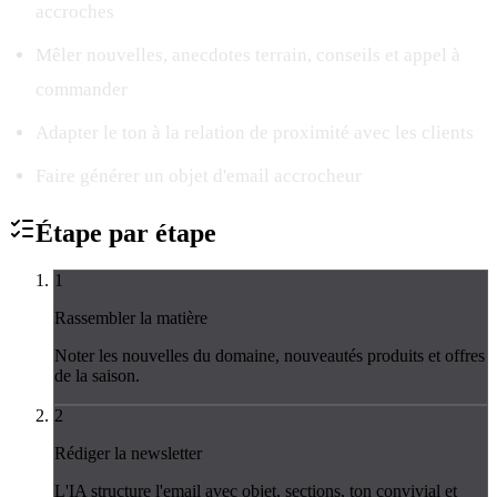
accroches
Mêler nouvelles, anecdotes terrain, conseils et appel à
commander
Adapter le ton à la relation de proximité avec les clients
Faire générer un objet d'email accrocheur
Étape par
étape
1
Rassembler la matière
Noter les nouvelles du domaine, nouveautés produits et offres
de la saison.
2
Rédiger la newsletter
L'IA structure l'email avec objet, sections, ton convivial et