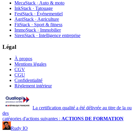
MecaStack · Auto & moto
InkStack · Tatouage
FestStack · Événementiel
AgriStack · Agriculture
FitStack · Sport & fitness
ImmoStack · Immobilier
SirenStack · Intelligence entreprise
Légal
À propos
Mentions légales
CGV
CGU
Confidentialité
Règlement intérieur
La certification qualité a été délivrée au titre de la ou
des
catégories d'actions suivantes :
ACTIONS DE FORMATION
Rudy IO