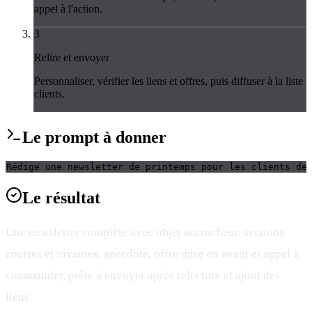
appel à l'action.
3
Relire et envoyer
Personnaliser, vérifier les liens et offres, puis diffuser à la liste
clients.
Le
prompt
à donner
Rédige une newsletter de printemps pour les clients de
Le
résultat
Une newsletter complète avec objet accrocheur, sections
courtes et vivantes, anecdote, offre mise en avant et appel à
commander, prête à envoyer après relecture et ajout des
liens.