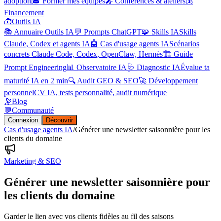
adoption
🎓 Former mes équipes
🎤 Conférences & ateliers
💰
Financement
🧰
Outils IA
📚 Annuaire Outils IA
💬 Prompts ChatGPT
🧩 Skills IA
Skills
Claude, Codex et agents IA
🤖 Cas d'usage agents IA
Scénarios
concrets Claude Code, Codex, OpenClaw, Hermès
🏗️ Guide
Prompt Engineering
📊 Observatoire IA
🩺 Diagnostic IA
Évalue ta
maturité IA en 2 min
🔍 Audit GEO & SEO
🚀 Développement
personnel
CV IA, tests personnalité, audit numérique
🔭
Blog
💬
Communauté
Connexion
Découvrir
Cas d'usage agents IA
/
Générer une newsletter saisonnière pour les
clients du domaine
Marketing & SEO
Générer une newsletter saisonnière pour
les clients du domaine
Garder le lien avec vos clients fidèles au fil des saisons