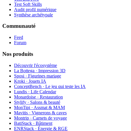
Test Soft Skills
Audit profil numérique
Synthèse archétypale
Communauté
Feed
Forum
Nos produits
Découvrir l'écosystème
La Bottega · Impression 3D
Sposi · Figurines mariage
Kroki · Jouets IA
ConceptBench · Le jeu qui teste les IA
Lundis · Life Calendar
Monardoise · Restauration
Stylify · Salons & beauté
MonTipi · Assmat & MAM
Mavitis · Vignerons & caves
Montrip · Carnets de voyage
BatiStack · Bâtiment
ENRStack · Énergie & RGE