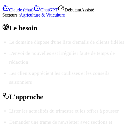
Claude (chat)
ChatGPT
Débutant
Assisté
Secteurs :
Agriculture & Viticulture
Le
besoin
Le domaine dispose d'une liste d'emails de clients fidèles
L'envoi de nouvelles est irrégulier faute de temps de
rédaction
Les clients apprécient les coulisses et les conseils
saisonniers
L'
approche
Lister les actualités du trimestre et les offres à pousser
Demander une trame de newsletter avec sections et