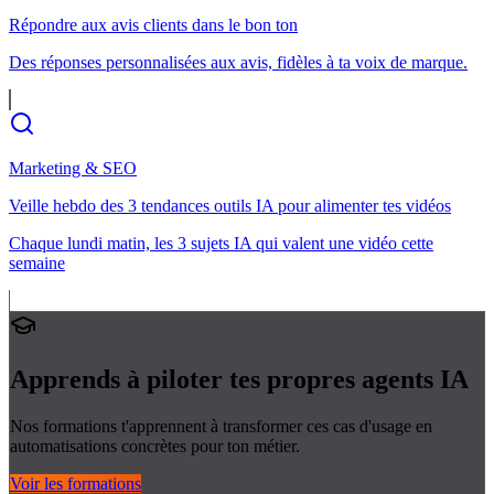
Répondre aux avis clients dans le bon ton
Des réponses personnalisées aux avis, fidèles à ta voix de marque.
Marketing & SEO
Veille hebdo des 3 tendances outils IA pour alimenter tes vidéos
Chaque lundi matin, les 3 sujets IA qui valent une vidéo cette
semaine
Apprends à piloter tes propres
agents IA
Nos formations t'apprennent à transformer ces cas d'usage en
automatisations concrètes pour ton métier.
Voir les formations