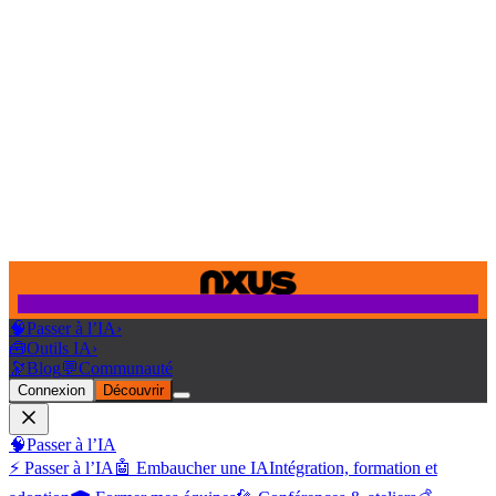
🧠
Passer à l’IA
›
🧰
Outils IA
›
🔭
Blog
💬
Communauté
Connexion
Découvrir
🧠
Passer à l’IA
⚡ Passer à l’IA
🤖 Embaucher une IA
Intégration, formation et