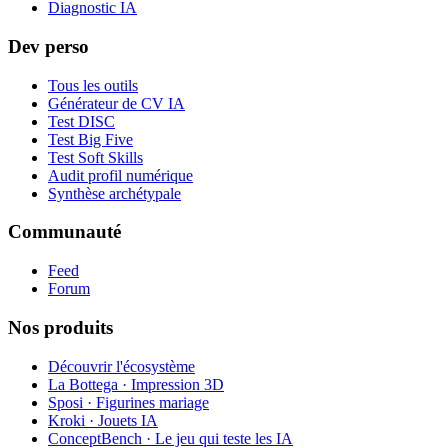
Diagnostic IA
Dev perso
Tous les outils
Générateur de CV IA
Test DISC
Test Big Five
Test Soft Skills
Audit profil numérique
Synthèse archétypale
Communauté
Feed
Forum
Nos produits
Découvrir l'écosystème
La Bottega · Impression 3D
Sposi · Figurines mariage
Kroki · Jouets IA
ConceptBench · Le jeu qui teste les IA