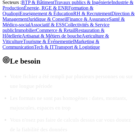
Secteurs :
BTP & Bâtiment
Travaux publics & Ingénierie
Industrie &
Production
Énergie, RGE & ENR
Formation &
Qualiopi
Enseignement & Éducation
RH & Recrutement
Direction &
Management
Juridique & Conseil
Finance & Assurance
Santé &
Médico-social
Associatif & ESS
Collectivités & Service
public
Immobilier
Commerce & Retail
Restauration &
Hôtellerie
Artisanat & Métiers de bouche
Agriculture &
Viticulture
Tourisme & Événementiel
Marketing &
Communication
Tech & IT
Transport & Logistique
Le
besoin
Votre fichier a été rempli par plusieurs personnes ou sur
une longue période
Les formats ne sont pas homogènes : dates, montants,
majuscules, espaces en trop
Vous n'osez pas faire de calculs dessus car vous doutez
de la fiabilité des données