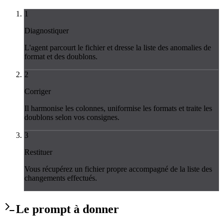
1
Diagnostiquer
L'agent parcourt le fichier et dresse la liste des anomalies de
format et des doublons.
2
Corriger
Il harmonise les colonnes, uniformise les formats et traite les
doublons selon vos consignes.
3
Restituer
Vous récupérez un fichier propre accompagné de la liste des
changements effectués.
Le
prompt
à donner