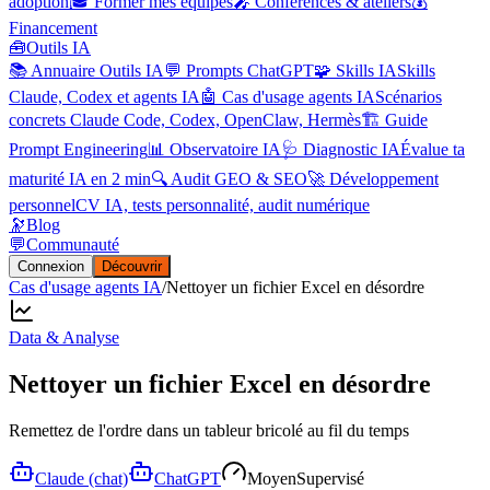
adoption
🎓 Former mes équipes
🎤 Conférences & ateliers
💰
Financement
🧰
Outils IA
📚 Annuaire Outils IA
💬 Prompts ChatGPT
🧩 Skills IA
Skills
Claude, Codex et agents IA
🤖 Cas d'usage agents IA
Scénarios
concrets Claude Code, Codex, OpenClaw, Hermès
🏗️ Guide
Prompt Engineering
📊 Observatoire IA
🩺 Diagnostic IA
Évalue ta
maturité IA en 2 min
🔍 Audit GEO & SEO
🚀 Développement
personnel
CV IA, tests personnalité, audit numérique
🔭
Blog
💬
Communauté
Connexion
Découvrir
Cas d'usage agents IA
/
Nettoyer un fichier Excel en désordre
Data & Analyse
Nettoyer un fichier Excel en désordre
Remettez de l'ordre dans un tableur bricolé au fil du temps
Claude (chat)
ChatGPT
Moyen
Supervisé