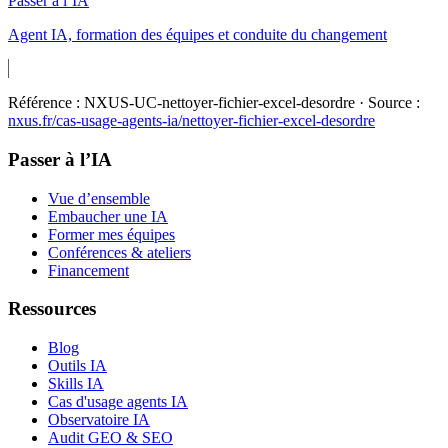
Passer à l’IA
Agent IA, formation des équipes et conduite du changement
Référence :
NXUS-UC-nettoyer-fichier-excel-desordre
· Source :
nxus.fr/cas-usage-agents-ia/
nettoyer-fichier-excel-desordre
Passer à l’IA
Vue d’ensemble
Embaucher une IA
Former mes équipes
Conférences & ateliers
Financement
Ressources
Blog
Outils IA
Skills IA
Cas d'usage agents IA
Observatoire IA
Audit GEO & SEO