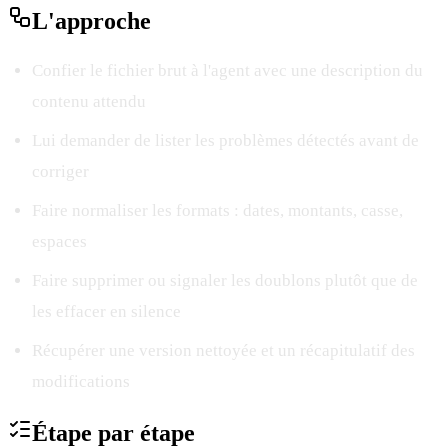
L'
approche
Confier le fichier brut à l'agent avec une description du
contenu attendu
Lui demander de lister les problèmes détectés avant de
corriger
Faire normaliser les formats : dates, montants, casse,
espaces
Faire supprimer ou signaler les doublons plutôt que de
les effacer en silence
Récupérer une version nettoyée et un récapitulatif des
modifications
Étape par
étape