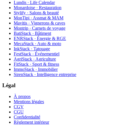
Lundis · Life Calendar
Monardoise · Restauration
Stylify · Salons & beauté
MonTipi · Assmat & MAM
Mavitis · Vignerons & caves
Montrip · Carnets de voyage
BatiStack · Bâtiment
ENRStack · Énergie & RGE
MecaStack · Auto & moto
InkStack · Tatouage
FestStack · Événementiel
AgriStack · Agriculture
FitStack · Sport & fitness
ImmoStack · Immobilier
SirenStack · Intelligence entreprise
Légal
À propos
Mentions légales
CGV
CGU
Confidentialité
Règlement intérieur