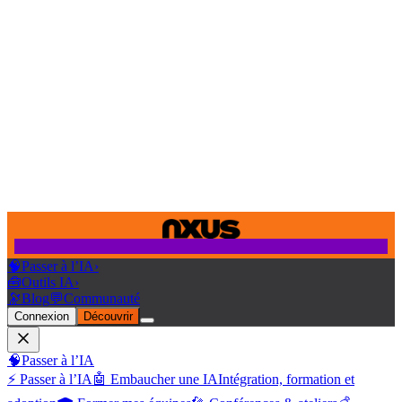
🧠
Passer à l’IA
›
🧰
Outils IA
›
🔭
Blog
💬
Communauté
Connexion
Découvrir
🧠
Passer à l’IA
⚡ Passer à l’IA
🤖 Embaucher une IA
Intégration, formation et