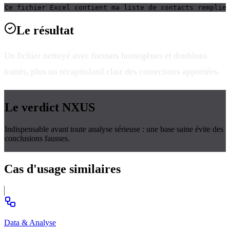
Ce fichier Excel contient ma liste de contacts remplie
Le
résultat
Un fichier nettoyé avec formats homogènes et doublons
traités, plus un récapitulatif clair des corrections apportées.
Le verdict
NXUS
Indispensable avant toute analyse sérieuse : une base saine évite des
conclusions fausses.
Cas d'usage
similaires
Data & Analyse