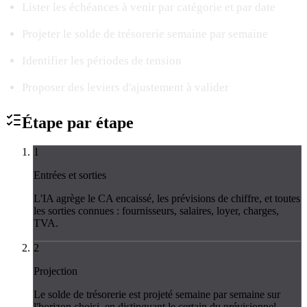
Lister les échéances à venir par catégorie et par date
Projeter le solde de trésorerie semaine par semaine
Identifier les périodes de tension
Proposer des leviers d'ajustement à valider
Étape par
étape
1
Entrées et sorties
L'IA agrège le CA encaissé, les prévisions de chiffre, et toutes
les sorties connues : fournisseurs, salaires, loyer, charges,
TVA.
2
Projection
Le solde de trésorerie est projeté semaine par semaine sur
l'horizon choisi, en distinguant le certain du prévisionnel.