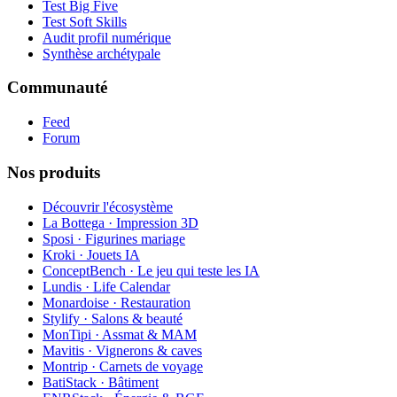
Test Big Five
Test Soft Skills
Audit profil numérique
Synthèse archétypale
Communauté
Feed
Forum
Nos produits
Découvrir l'écosystème
La Bottega · Impression 3D
Sposi · Figurines mariage
Kroki · Jouets IA
ConceptBench · Le jeu qui teste les IA
Lundis · Life Calendar
Monardoise · Restauration
Stylify · Salons & beauté
MonTipi · Assmat & MAM
Mavitis · Vignerons & caves
Montrip · Carnets de voyage
BatiStack · Bâtiment