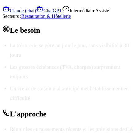
Claude (chat)
ChatGPT
Intermédiaire
Assisté
Secteurs :
Restauration & Hôtellerie
Le
besoin
La trésorerie se gère au jour le jour, sans visibilité à 30
jours
Les grosses échéances (TVA, charges) surprennent
toujours
Un creux de saison mal anticipé met l'établissement en
difficulté
L'
approche
Réunir les encaissements récents et les prévisions de CA