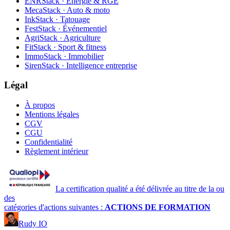
ENRStack · Énergie & RGE
MecaStack · Auto & moto
InkStack · Tatouage
FestStack · Événementiel
AgriStack · Agriculture
FitStack · Sport & fitness
ImmoStack · Immobilier
SirenStack · Intelligence entreprise
Légal
À propos
Mentions légales
CGV
CGU
Confidentialité
Règlement intérieur
La certification qualité a été délivrée au titre de la ou
des
catégories d'actions suivantes :
ACTIONS DE FORMATION
Rudy IO