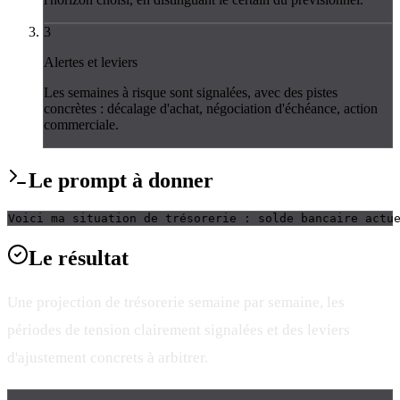
3
Alertes et leviers
Les semaines à risque sont signalées, avec des pistes
concrètes : décalage d'achat, négociation d'échéance, action
commerciale.
Le
prompt
à donner
Voici ma situation de trésorerie : solde bancaire actu
Le
résultat
Une projection de trésorerie semaine par semaine, les
périodes de tension clairement signalées et des leviers
d'ajustement concrets à arbitrer.