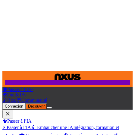
🧠
Passer à l’IA
›
🧰
Outils IA
›
🔭
Blog
💬
Communauté
Connexion
Découvrir
🧠
Passer à l’IA
⚡ Passer à l’IA
🤖 Embaucher une IA
Intégration, formation et