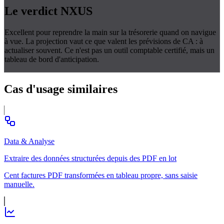
Le verdict
NXUS
Excellent pour reprendre la main sur la trésorerie quand on navigue
à vue. La projection vaut ce que valent les prévisions de CA : à
actualiser souvent. Ce n'est pas un outil comptable certifié, mais un
tableau de bord d'anticipation.
Cas d'usage
similaires
Data & Analyse
Extraire des données structurées depuis des PDF en lot
Cent factures PDF transformées en tableau propre, sans saisie
manuelle.