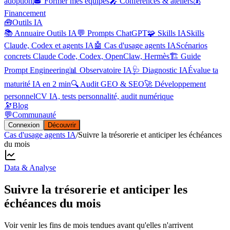
adoption
🎓 Former mes équipes
🎤 Conférences & ateliers
💰
Financement
🧰
Outils IA
📚 Annuaire Outils IA
💬 Prompts ChatGPT
🧩 Skills IA
Skills
Claude, Codex et agents IA
🤖 Cas d'usage agents IA
Scénarios
concrets Claude Code, Codex, OpenClaw, Hermès
🏗️ Guide
Prompt Engineering
📊 Observatoire IA
🩺 Diagnostic IA
Évalue ta
maturité IA en 2 min
🔍 Audit GEO & SEO
🚀 Développement
personnel
CV IA, tests personnalité, audit numérique
🔭
Blog
💬
Communauté
Connexion
Découvrir
Cas d'usage agents IA
/
Suivre la trésorerie et anticiper les échéances
du mois
Data & Analyse
Suivre la trésorerie et anticiper les
échéances du mois
Voir venir les fins de mois tendues avant qu'elles n'arrivent