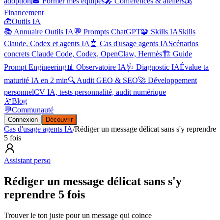
adoption
🎓 Former mes équipes
🎤 Conférences & ateliers
💰
Financement
🧰
Outils IA
📚 Annuaire Outils IA
💬 Prompts ChatGPT
🧩 Skills IA
Skills
Claude, Codex et agents IA
🤖 Cas d'usage agents IA
Scénarios
concrets Claude Code, Codex, OpenClaw, Hermès
🏗️ Guide
Prompt Engineering
📊 Observatoire IA
🩺 Diagnostic IA
Évalue ta
maturité IA en 2 min
🔍 Audit GEO & SEO
🚀 Développement
personnel
CV IA, tests personnalité, audit numérique
🔭
Blog
💬
Communauté
Connexion
Découvrir
Cas d'usage agents IA
/
Rédiger un message délicat sans s'y reprendre
5 fois
Assistant perso
Rédiger un message délicat sans s'y
reprendre 5 fois
Trouver le ton juste pour un message qui coince