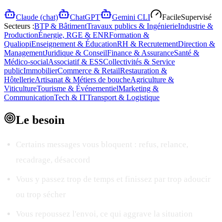
Claude (chat)
ChatGPT
Gemini CLI
Facile
Supervisé
Secteurs :
BTP & Bâtiment
Travaux publics & Ingénierie
Industrie &
Production
Énergie, RGE & ENR
Formation &
Qualiopi
Enseignement & Éducation
RH & Recrutement
Direction &
Management
Juridique & Conseil
Finance & Assurance
Santé &
Médico-social
Associatif & ESS
Collectivités & Service
public
Immobilier
Commerce & Retail
Restauration &
Hôtellerie
Artisanat & Métiers de bouche
Agriculture &
Viticulture
Tourisme & Événementiel
Marketing &
Communication
Tech & IT
Transport & Logistique
Le
besoin
Certains messages vous bloquent : refus, relance,
recadrage, désaccord
Vous y passez trop de temps et finissez par trop adoucir
ou trop sécher
Vous repoussez l'envoi, ce qui aggrave la situation