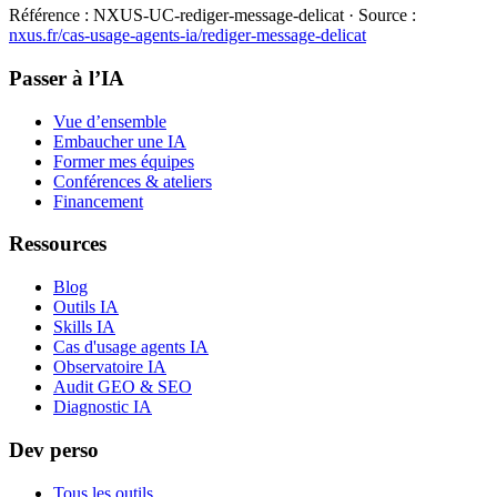
Référence :
NXUS-UC-rediger-message-delicat
· Source :
nxus.fr/cas-usage-agents-ia/
rediger-message-delicat
Passer à l’IA
Vue d’ensemble
Embaucher une IA
Former mes équipes
Conférences & ateliers
Financement
Ressources
Blog
Outils IA
Skills IA
Cas d'usage agents IA
Observatoire IA
Audit GEO & SEO
Diagnostic IA
Dev perso
Tous les outils