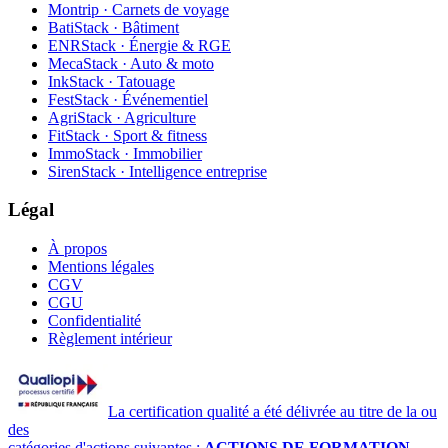
Montrip · Carnets de voyage
BatiStack · Bâtiment
ENRStack · Énergie & RGE
MecaStack · Auto & moto
InkStack · Tatouage
FestStack · Événementiel
AgriStack · Agriculture
FitStack · Sport & fitness
ImmoStack · Immobilier
SirenStack · Intelligence entreprise
Légal
À propos
Mentions légales
CGV
CGU
Confidentialité
Règlement intérieur
La certification qualité a été délivrée au titre de la ou
des
catégories d'actions suivantes :
ACTIONS DE FORMATION