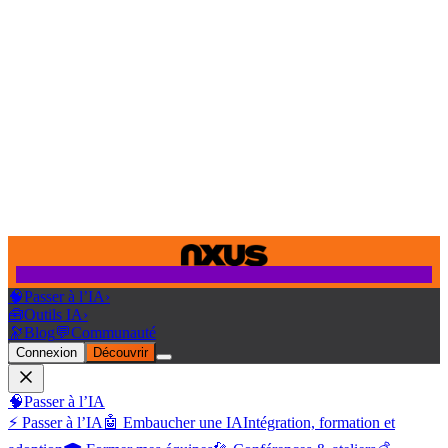
🧠
Passer à l’IA
›
🧰
Outils IA
›
🔭
Blog
💬
Communauté
Connexion
Découvrir
🧠
Passer à l’IA
⚡ Passer à l’IA
🤖 Embaucher une IA
Intégration, formation et