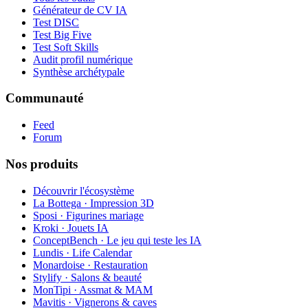
Générateur de CV IA
Test DISC
Test Big Five
Test Soft Skills
Audit profil numérique
Synthèse archétypale
Communauté
Feed
Forum
Nos produits
Découvrir l'écosystème
La Bottega · Impression 3D
Sposi · Figurines mariage
Kroki · Jouets IA
ConceptBench · Le jeu qui teste les IA
Lundis · Life Calendar
Monardoise · Restauration
Stylify · Salons & beauté
MonTipi · Assmat & MAM
Mavitis · Vignerons & caves