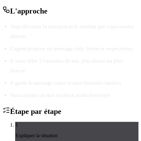
L'
approche
Vous décrivez la situation et le résultat que vous voulez
obtenir
L'agent propose un message clair, ferme et respectueux
Il vous offre 2 variantes de ton, plus douce ou plus
directe
Il garde le message court et sans formules inutiles
Vous ajustez un mot ou deux avant d'envoyer
Étape par
étape
1
Expliquer la situation