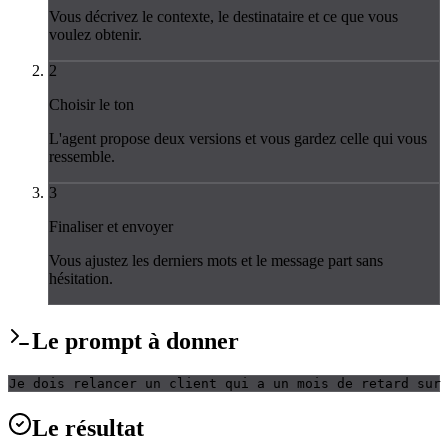
Vous décrivez le contexte, le destinataire et ce que vous
voulez obtenir.
2
Choisir le ton
L'agent propose deux versions et vous gardez celle qui vous
ressemble.
3
Finaliser et envoyer
Vous ajustez les derniers mots et le message part sans
hésitation.
Le
prompt
à donner
Je dois relancer un client qui a un mois de retard sur
Le
résultat