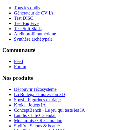
Tous les outils
Générateur de CV IA
Test DISC
Test Big Five
Test Soft Skills
Audit profil numérique
Synthèse archétypale
Communauté
Feed
Forum
Nos produits
Découvrir l'écosystème
La Bottega · Impression 3D
Sposi · Figurines mariage
Kroki · Jouets IA
ConceptBench · Le jeu qui teste les IA
Lundis · Life Calendar
Monardoise · Restauration
Stylify · Salons & beauté