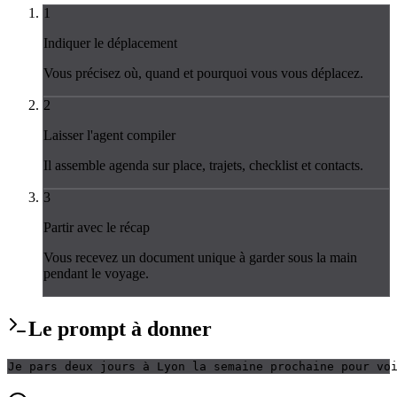
1
Indiquer le déplacement
Vous précisez où, quand et pourquoi vous vous déplacez.
2
Laisser l'agent compiler
Il assemble agenda sur place, trajets, checklist et contacts.
3
Partir avec le récap
Vous recevez un document unique à garder sous la main
pendant le voyage.
Le
prompt
à donner
Je pars deux jours à Lyon la semaine prochaine pour vo