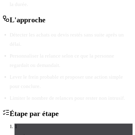
la durée.
L'
approche
Détecter les achats ou devis restés sans suite après un
délai.
Personnaliser la relance selon ce que la personne
regardait ou demandait.
Lever le frein probable et proposer une action simple
pour conclure.
Limiter le nombre de relances pour rester non intrusif.
Étape par
étape
1