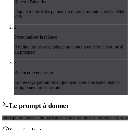
Repérer l'abandon
L'agent identifie les paniers ou devis sans suite après le délai
défini.
2
Personnaliser la relance
Il rédige un message adapté au contenu concerné et au profil
du prospect.
3
Relancer avec mesure
Le message part automatiquement, avec une seule relance
complémentaire si besoin.
Le
prompt
à donner
Rédige un email de relance pour ce devis envoyé il y a