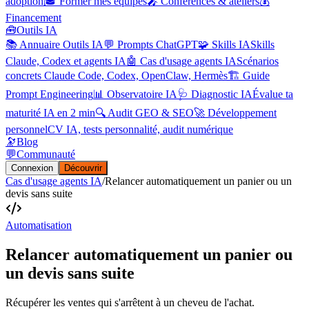
adoption
🎓 Former mes équipes
🎤 Conférences & ateliers
💰
Financement
🧰
Outils IA
📚 Annuaire Outils IA
💬 Prompts ChatGPT
🧩 Skills IA
Skills
Claude, Codex et agents IA
🤖 Cas d'usage agents IA
Scénarios
concrets Claude Code, Codex, OpenClaw, Hermès
🏗️ Guide
Prompt Engineering
📊 Observatoire IA
🩺 Diagnostic IA
Évalue ta
maturité IA en 2 min
🔍 Audit GEO & SEO
🚀 Développement
personnel
CV IA, tests personnalité, audit numérique
🔭
Blog
💬
Communauté
Connexion
Découvrir
Cas d'usage agents IA
/
Relancer automatiquement un panier ou un
devis sans suite
Automatisation
Relancer automatiquement un panier ou
un devis sans suite
Récupérer les ventes qui s'arrêtent à un cheveu de l'achat.