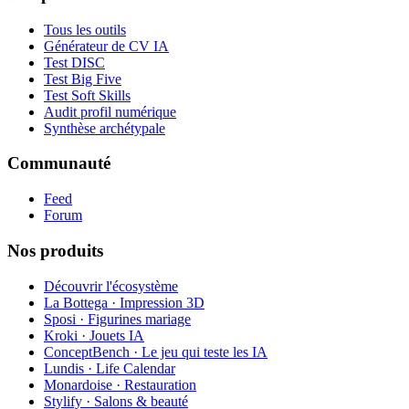
Tous les outils
Générateur de CV IA
Test DISC
Test Big Five
Test Soft Skills
Audit profil numérique
Synthèse archétypale
Communauté
Feed
Forum
Nos produits
Découvrir l'écosystème
La Bottega · Impression 3D
Sposi · Figurines mariage
Kroki · Jouets IA
ConceptBench · Le jeu qui teste les IA
Lundis · Life Calendar
Monardoise · Restauration
Stylify · Salons & beauté