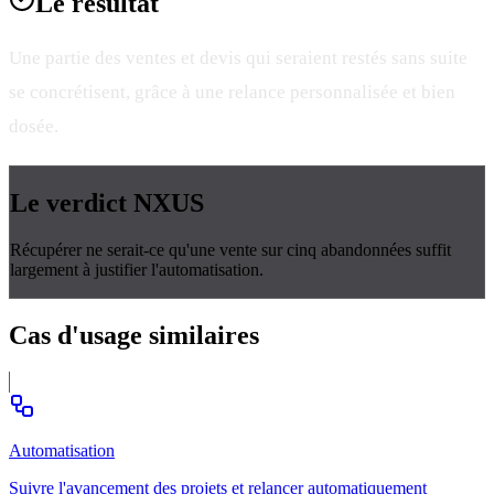
Le
résultat
Une partie des ventes et devis qui seraient restés sans suite
se concrétisent, grâce à une relance personnalisée et bien
dosée.
Le verdict
NXUS
Récupérer ne serait-ce qu'une vente sur cinq abandonnées suffit
largement à justifier l'automatisation.
Cas d'usage
similaires
Automatisation
Suivre l'avancement des projets et relancer automatiquement