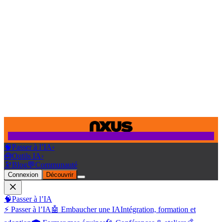
🧠
Passer à l’IA
›
🧰
Outils IA
›
🔭
Blog
💬
Communauté
Connexion
Découvrir
🧠
Passer à l’IA
⚡ Passer à l’IA
🤖 Embaucher une IA
Intégration, formation et