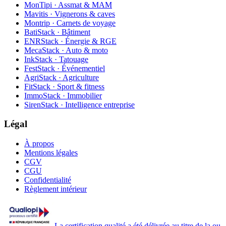
MonTipi · Assmat & MAM
Mavitis · Vignerons & caves
Montrip · Carnets de voyage
BatiStack · Bâtiment
ENRStack · Énergie & RGE
MecaStack · Auto & moto
InkStack · Tatouage
FestStack · Événementiel
AgriStack · Agriculture
FitStack · Sport & fitness
ImmoStack · Immobilier
SirenStack · Intelligence entreprise
Légal
À propos
Mentions légales
CGV
CGU
Confidentialité
Règlement intérieur
La certification qualité a été délivrée au titre de la ou