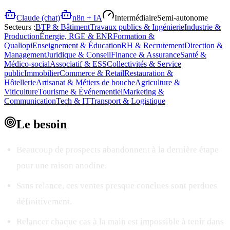
Claude (chat)
n8n + IA
Intermédiaire
Semi-autonome
Secteurs :
BTP & Bâtiment
Travaux publics & Ingénierie
Industrie &
Production
Énergie, RGE & ENR
Formation &
Qualiopi
Enseignement & Éducation
RH & Recrutement
Direction &
Management
Juridique & Conseil
Finance & Assurance
Santé &
Médico-social
Associatif & ESS
Collectivités & Service
public
Immobilier
Commerce & Retail
Restauration &
Hôtellerie
Artisanat & Métiers de bouche
Agriculture &
Viticulture
Tourisme & Événementiel
Marketing &
Communication
Tech & IT
Transport & Logistique
Le
besoin
Beaucoup de prospects abandonnent à la dernière étape
pour une raison anodine.
Sans relance, ces ventes presque conclues sont perdues
définitivement.
Relancer chaque cas à la main est impossible à tenir dans