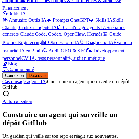
adoption
🎓 Former mes équipes
🎤 Conférences & ateliers
💰
Financement
🧰
Outils IA
📚 Annuaire Outils IA
💬 Prompts ChatGPT
🧩 Skills IA
Skills
Claude, Codex et agents IA
🤖 Cas d'usage agents IA
Scénarios
concrets Claude Code, Codex, OpenClaw, Hermès
🏗️ Guide
Prompt Engineering
📊 Observatoire IA
🩺 Diagnostic IA
Évalue ta
maturité IA en 2 min
🔍 Audit GEO & SEO
🚀 Développement
personnel
CV IA, tests personnalité, audit numérique
🔭
Blog
💬
Communauté
Connexion
Découvrir
Cas d'usage agents IA
/
Construire un agent qui surveille un dépôt
GitHub
Automatisation
Construire un agent qui surveille un
dépôt GitHub
Un gardien qui veille sur ton repo et réagit aux nouveautés.