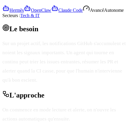
Hermès
OpenClaw
Claude Code
Avancé
Autonome
Secteurs :
Tech & IT
Le
besoin
Sur un projet actif, les notifications GitHub s'accumulent et
noient les signaux importants. Un agent qui tourne en
continu peut trier les issues entrantes, résumer les PR et
alerter quand la CI casse, pour que l'humain n'intervienne
qu'à bon escient.
L'
approche
On commence en mode lecture et alerte, on n'ouvre les
actions automatiques qu'ensuite.