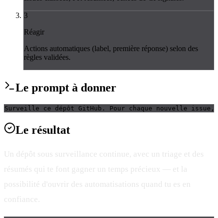
3
Réagir
Actions automatiques (label, première réponse) selon des
règles validées.
Le
prompt
à donner
Surveille ce dépôt GitHub. Pour chaque nouvelle issue,
Le
résultat
Un dépôt sous surveillance continue, avec un triage et des
résumés qui te font gagner un temps précieux — et la
possibilité d'ouvrir des automatisations quand tu es en
confiance.