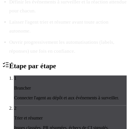
Définir les événements à surveiller et la réaction attendue
pour chacun.
Laisser l'agent trier et résumer avant toute action
autonome.
Ouvrir progressivement les automatisations (labels,
réponses) une fois en confiance.
Étape par
étape
1
Brancher
Connecter l'agent au dépôt et aux événements à surveiller.
2
Trier et résumer
Issues classées, PR résumées, échecs de CI signalés.