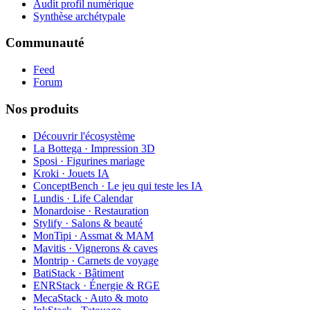
Audit profil numérique
Synthèse archétypale
Communauté
Feed
Forum
Nos produits
Découvrir l'écosystème
La Bottega · Impression 3D
Sposi · Figurines mariage
Kroki · Jouets IA
ConceptBench · Le jeu qui teste les IA
Lundis · Life Calendar
Monardoise · Restauration
Stylify · Salons & beauté
MonTipi · Assmat & MAM
Mavitis · Vignerons & caves
Montrip · Carnets de voyage
BatiStack · Bâtiment
ENRStack · Énergie & RGE
MecaStack · Auto & moto