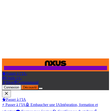
🧠
Passer à l’IA
›
🧰
Outils IA
›
🔭
Blog
💬
Communauté
Connexion
Découvrir
🧠
Passer à l’IA
⚡ Passer à l’IA
🤖 Embaucher une IA
Intégration, formation et