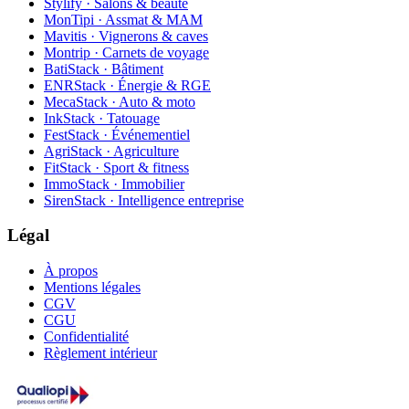
Stylify · Salons & beauté
MonTipi · Assmat & MAM
Mavitis · Vignerons & caves
Montrip · Carnets de voyage
BatiStack · Bâtiment
ENRStack · Énergie & RGE
MecaStack · Auto & moto
InkStack · Tatouage
FestStack · Événementiel
AgriStack · Agriculture
FitStack · Sport & fitness
ImmoStack · Immobilier
SirenStack · Intelligence entreprise
Légal
À propos
Mentions légales
CGV
CGU
Confidentialité
Règlement intérieur