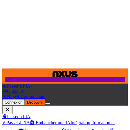
🧠
Passer à l’IA
›
🧰
Outils IA
›
🔭
Blog
💬
Communauté
Connexion
Découvrir
🧠
Passer à l’IA
⚡ Passer à l’IA
🤖 Embaucher une IA
Intégration, formation et