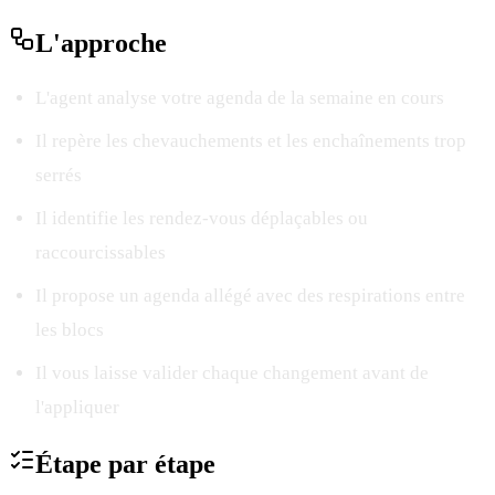
L'
approche
L'agent analyse votre agenda de la semaine en cours
Il repère les chevauchements et les enchaînements trop
serrés
Il identifie les rendez-vous déplaçables ou
raccourcissables
Il propose un agenda allégé avec des respirations entre
les blocs
Il vous laisse valider chaque changement avant de
l'appliquer
Étape par
étape