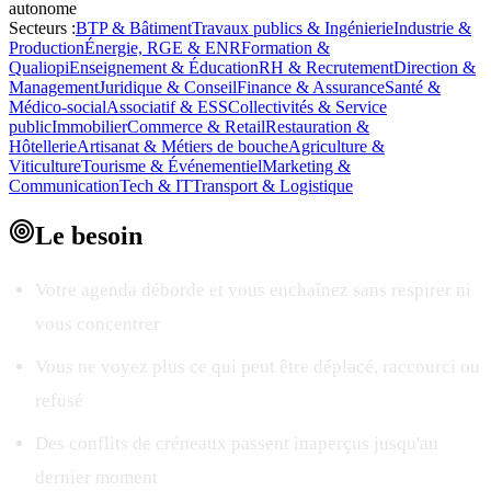
autonome
Secteurs :
BTP & Bâtiment
Travaux publics & Ingénierie
Industrie &
Production
Énergie, RGE & ENR
Formation &
Qualiopi
Enseignement & Éducation
RH & Recrutement
Direction &
Management
Juridique & Conseil
Finance & Assurance
Santé &
Médico-social
Associatif & ESS
Collectivités & Service
public
Immobilier
Commerce & Retail
Restauration &
Hôtellerie
Artisanat & Métiers de bouche
Agriculture &
Viticulture
Tourisme & Événementiel
Marketing &
Communication
Tech & IT
Transport & Logistique
Le
besoin
Votre agenda déborde et vous enchaînez sans respirer ni
vous concentrer
Vous ne voyez plus ce qui peut être déplacé, raccourci ou
refusé
Des conflits de créneaux passent inaperçus jusqu'au
dernier moment