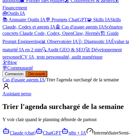
adoption
🎓 Former mes équipes
🎤 Conférences & ateliers
💰
Financement
🧰
Outils IA
📚 Annuaire Outils IA
💬 Prompts ChatGPT
🧩 Skills IA
Skills
Claude, Codex et agents IA
🤖 Cas d'usage agents IA
Scénarios
concrets Claude Code, Codex, OpenClaw, Hermès
🏗️ Guide
Prompt Engineering
📊 Observatoire IA
🩺 Diagnostic IA
Évalue ta
maturité IA en 2 min
🔍 Audit GEO & SEO
🚀 Développement
personnel
CV IA, tests personnalité, audit numérique
🔭
Blog
💬
Communauté
Connexion
Découvrir
Cas d'usage agents IA
/
Trier l'agenda surchargé de la semaine
Assistant perso
Trier l'agenda surchargé de la semaine
Y voir clair quand le planning déborde de partout
Claude (chat)
ChatGPT
n8n + IA
Intermédiaire
Semi-