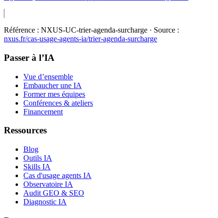
Référence :
NXUS-UC-trier-agenda-surcharge
· Source :
nxus.fr/cas-usage-agents-ia/
trier-agenda-surcharge
Passer à l’IA
Vue d’ensemble
Embaucher une IA
Former mes équipes
Conférences & ateliers
Financement
Ressources
Blog
Outils IA
Skills IA
Cas d'usage agents IA
Observatoire IA
Audit GEO & SEO
Diagnostic IA