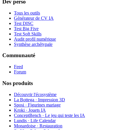
Dev perso
Tous les outils
Générateur de CV IA
Test DISC
Test Big Five
Test Soft Skills
Audit profil numérique
Synthèse archétypale
Communauté
Feed
Forum
Nos produits
Découvrir l'écosystème
La Bottega · Impression 3D
Sposi · Figurines mariage
Kroki · Jouets IA
ConceptBench · Le jeu qui teste les IA
Lundis · Life Calendar
Monardoise · Restauration