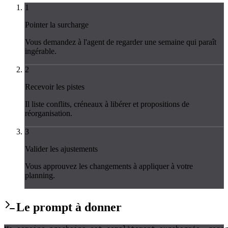
1
Pointer la surcharge
Vous demandez à l'agent de regarder une semaine qui paraît
ingérable.
2
Recevoir les pistes
Il liste conflits, créneaux à libérer et propositions de
réorganisation.
3
Valider les ajustements
Vous approuvez les changements à appliquer à votre
planning.
Le
prompt
à donner