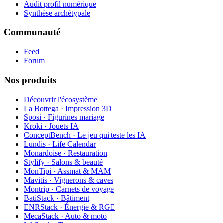
Audit profil numérique
Synthèse archétypale
Communauté
Feed
Forum
Nos produits
Découvrir l'écosystème
La Bottega · Impression 3D
Sposi · Figurines mariage
Kroki · Jouets IA
ConceptBench · Le jeu qui teste les IA
Lundis · Life Calendar
Monardoise · Restauration
Stylify · Salons & beauté
MonTipi · Assmat & MAM
Mavitis · Vignerons & caves
Montrip · Carnets de voyage
BatiStack · Bâtiment
ENRStack · Énergie & RGE
MecaStack · Auto & moto