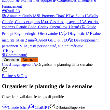
adoption
🎓 Former mes équipes
🎤 Conférences & ateliers
💰
Financement
🧰
Outils IA
📚 Annuaire Outils IA
💬 Prompts ChatGPT
🧩 Skills IA
Skills
Claude, Codex et agents IA
🤖 Cas d'usage agents IA
Scénarios
concrets Claude Code, Codex, OpenClaw, Hermès
🏗️ Guide
Prompt Engineering
📊 Observatoire IA
🩺 Diagnostic IA
Évalue ta
maturité IA en 2 min
🔍 Audit GEO & SEO
🚀 Développement
personnel
CV IA, tests personnalité, audit numérique
🔭
Blog
💬
Communauté
Connexion
Découvrir
Cas d'usage agents IA
/
Organiser le planning de la semaine
Business & Ops
Organiser le planning de la semaine
Caser le travail dans le temps disponible
Claude (chat)
ChatGPT
Débutant
Supervisé