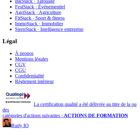
InkStack · Tatouage
FestStack · Événementiel
AgriStack · Agriculture
FitStack · Sport & fitness
ImmoStack · Immobilier
SirenStack · Intelligence entreprise
Légal
À propos
Mentions légales
CGV
CGU
Confidentialité
Règlement intérieur
La certification qualité a été délivrée au titre de la ou
des
catégories d'actions suivantes :
ACTIONS DE FORMATION
Rudy IO