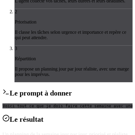
L'agent collecte vos tâches, leurs durées et leurs deadlines.
2
Priorisation
Il classe les tâches selon urgence et importance et repère ce
qui peut attendre.
3
Répartition
Il propose un planning jour par jour réaliste, avec une marge
pour les imprévus.
Le
prompt
à donner
Voici tout ce que je dois faire cette semaine avec une
Le
résultat
Un planning de la semaine jour par jour, priorisé et réaliste,