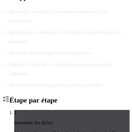
Recueillir les tâches, leur durée estimée et leurs
échéances
Identifier les créneaux réellement disponibles dans la
semaine
Prioriser selon l'urgence et l'importance
Répartir les tâches en gardant une marge pour les
imprévus
Proposer un planning jour par jour ajustable
Étape par
étape
1
Inventaire des tâches