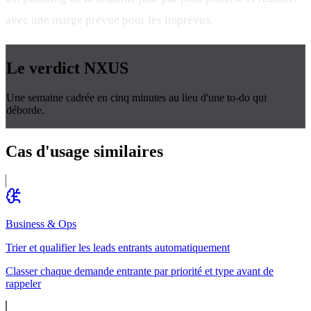
avec une marge prévue pour les imprévus.
Le verdict
NXUS
Une semaine cadrée en cinq minutes au lieu d'une to-do qui
déborde.
Cas d'usage
similaires
Business & Ops
Trier et qualifier les leads entrants automatiquement
Classer chaque demande entrante par priorité et type avant de
rappeler