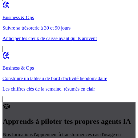
Business & Ops
Suivre sa trésorerie à 30 et 90 jours
Anticiper les creux de caisse avant qu'ils arrivent
Business & Ops
Construire un tableau de bord d'activité hebdomadaire
Les chiffres clés de la semaine, résumés en clair
Apprends à piloter tes propres
agents IA
Nos formations t'apprennent à transformer ces cas d'usage en