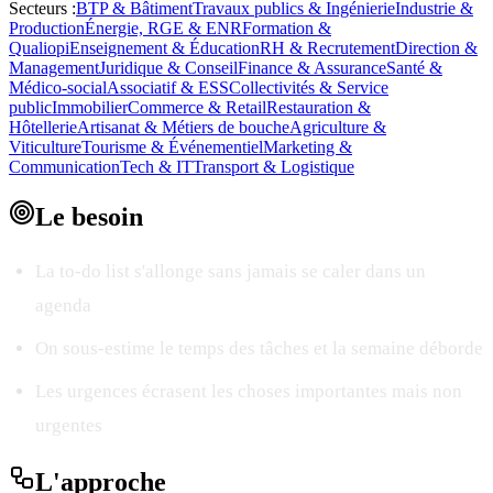
Secteurs :
BTP & Bâtiment
Travaux publics & Ingénierie
Industrie &
Production
Énergie, RGE & ENR
Formation &
Qualiopi
Enseignement & Éducation
RH & Recrutement
Direction &
Management
Juridique & Conseil
Finance & Assurance
Santé &
Médico-social
Associatif & ESS
Collectivités & Service
public
Immobilier
Commerce & Retail
Restauration &
Hôtellerie
Artisanat & Métiers de bouche
Agriculture &
Viticulture
Tourisme & Événementiel
Marketing &
Communication
Tech & IT
Transport & Logistique
Le
besoin
La to-do list s'allonge sans jamais se caler dans un
agenda
On sous-estime le temps des tâches et la semaine déborde
Les urgences écrasent les choses importantes mais non
urgentes
L'
approche