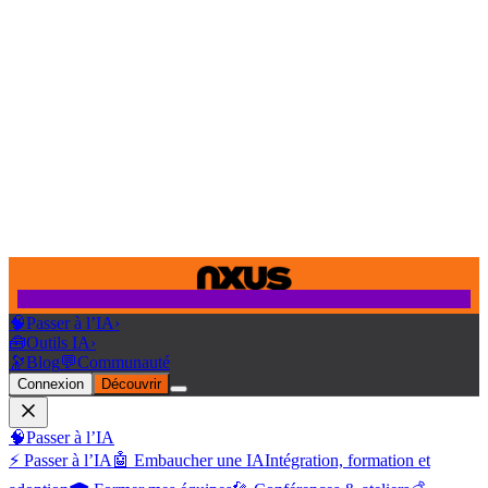
🧠
Passer à l’IA
›
🧰
Outils IA
›
🔭
Blog
💬
Communauté
Connexion
Découvrir
🧠
Passer à l’IA
⚡ Passer à l’IA
🤖 Embaucher une IA
Intégration, formation et