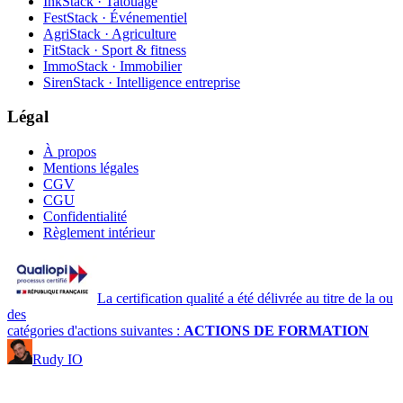
InkStack · Tatouage
FestStack · Événementiel
AgriStack · Agriculture
FitStack · Sport & fitness
ImmoStack · Immobilier
SirenStack · Intelligence entreprise
Légal
À propos
Mentions légales
CGV
CGU
Confidentialité
Règlement intérieur
La certification qualité a été délivrée au titre de la ou
des
catégories d'actions suivantes :
ACTIONS DE FORMATION
Rudy IO