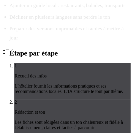
Ajouter un guide local : restaurants, balades, transports
Décliner en plusieurs langues sans perdre le ton
Préparer des versions imprimables et faciles à mettre à
jour
Étape par
étape
1
Recueil des infos
L'hôtelier fournit les informations pratiques et ses
recommandations locales. L'IA structure le tout par thème.
2
Rédaction et ton
Les fiches sont rédigées dans un ton chaleureux et fidèle à
l'établissement, claires et faciles à parcourir.