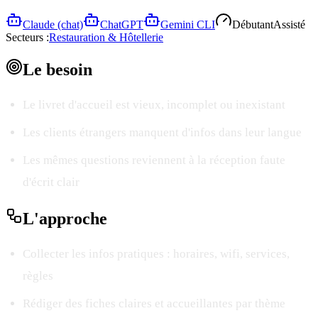
Claude (chat)
ChatGPT
Gemini CLI
Débutant
Assisté
Secteurs :
Restauration & Hôtellerie
Le
besoin
Le livret d'accueil est vieux, incomplet ou inexistant
Les clients étrangers manquent d'infos dans leur langue
Les mêmes questions reviennent à la réception faute
d'écrit clair
L'
approche
Collecter les infos pratiques : horaires, wifi, services,
règles
Rédiger des fiches claires et accueillantes par thème