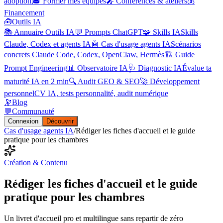
adoption
🎓 Former mes équipes
🎤 Conférences & ateliers
💰
Financement
🧰
Outils IA
📚 Annuaire Outils IA
💬 Prompts ChatGPT
🧩 Skills IA
Skills
Claude, Codex et agents IA
🤖 Cas d'usage agents IA
Scénarios
concrets Claude Code, Codex, OpenClaw, Hermès
🏗️ Guide
Prompt Engineering
📊 Observatoire IA
🩺 Diagnostic IA
Évalue ta
maturité IA en 2 min
🔍 Audit GEO & SEO
🚀 Développement
personnel
CV IA, tests personnalité, audit numérique
🔭
Blog
💬
Communauté
Connexion
Découvrir
Cas d'usage agents IA
/
Rédiger les fiches d'accueil et le guide
pratique pour les chambres
Création & Contenu
Rédiger les fiches d'accueil et le guide
pratique pour les chambres
Un livret d'accueil pro et multilingue sans repartir de zéro