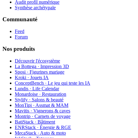
Audit profil numérique
Synthèse archétypale
Communauté
Feed
Forum
Nos produits
Découvrir l'écosystème
La Bottega · Impression 3D
Sposi · Figurines mariage
Kroki · Jouets IA
ConceptBench · Le jeu qui teste les IA
Lundis · Life Calendar
Monardoise · Restauration
Stylify · Salons & beauté
MonTipi · Assmat & MAM
Mavitis · Vignerons & caves
Montrip · Carnets de voyage
BatiStack · Bâtiment
ENRStack · Énergie & RGE
MecaStack · Auto & moto