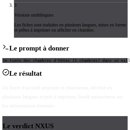
3
Versions multilingues
Les fiches sont traduites en plusieurs langues, mises en forme
et prêtes à imprimer ou afficher en chambre.
Le
prompt
à donner
Je tiens des chambres d'hôtes (5 chambres) dans un vil
Le
résultat
Un livret d'accueil structuré et chaleureux, décliné en
plusieurs langues et prêt à imprimer, fondé uniquement sur
les informations fournies.
Le verdict
NXUS