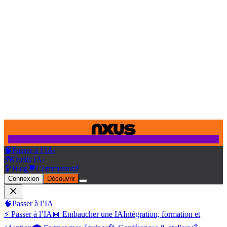
🧠
Passer à l’IA
›
🧰
Outils IA
›
🔭
Blog
💬
Communauté
Connexion
Découvrir
🧠
Passer à l’IA
⚡ Passer à l’IA
🤖 Embaucher une IA
Intégration, formation et