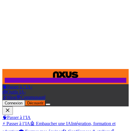
🧠
Passer à l’IA
›
🧰
Outils IA
›
🔭
Blog
💬
Communauté
Connexion
Découvrir
🧠
Passer à l’IA
⚡ Passer à l’IA
🤖 Embaucher une IA
Intégration, formation et