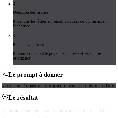
2
Détection des risques
Il identifie les tâches en retard, bloquées ou qui menacent
l'échéance.
3
Point d'avancement
Il résume où en est le projet, ce qui reste et les actions
prioritaires.
Le
prompt
à donner
Voici les étapes de mon projet avec leur date cible et
Le
résultat
Un point d'avancement synthétique avec statut des tâches,