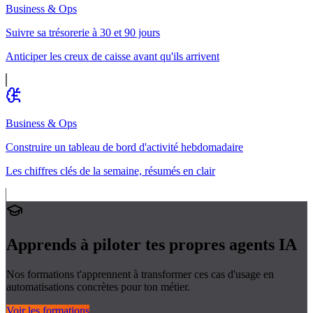
Business & Ops
Suivre sa trésorerie à 30 et 90 jours
Anticiper les creux de caisse avant qu'ils arrivent
Business & Ops
Construire un tableau de bord d'activité hebdomadaire
Les chiffres clés de la semaine, résumés en clair
Apprends à piloter tes propres
agents IA
Nos formations t'apprennent à transformer ces cas d'usage en
automatisations concrètes pour ton métier.
Voir les formations