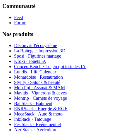
Communauté
Feed
Forum
Nos produits
Découvrir l'écosystème
La Bottega · Impression 3D
Sposi · Figurines mariage
Kroki · Jouets IA
ConceptBench · Le jeu qui teste les IA
Lundis · Life Calendar
Monardoise · Restauration
Stylify · Salons & beauté
MonTipi · Assmat & MAM
Mavitis · Vignerons & caves
Montrip · Carnets de voyage
BatiStack · Bâtiment
ENRStack · Énergie & RGE
MecaStack · Auto & moto
InkStack · Tatouage
FestStack · Événementiel
AgriStack · Agriculture