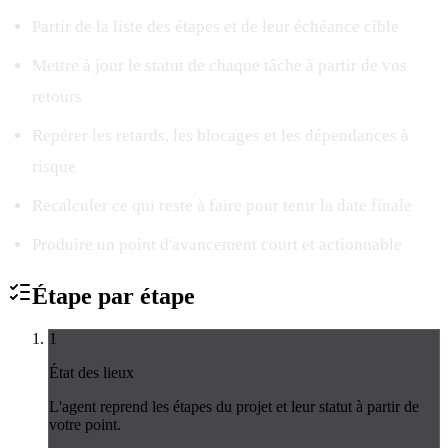
Partir de la liste des étapes et de leur échéance cible
Mettre à jour le statut de chaque tâche à partir de vos
retours
Repérer les retards, les blocages et les dépendances à
risque
Recalculer ce qui reste à faire pour tenir la date finale
Produire un point d'avancement court et actionnable
Étape par
étape
1
État des lieux
L'agent reprend les étapes du projet et leur statut à partir de
votre point.