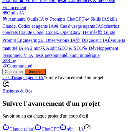
adoption
🎓 Former mes équipes
🎤 Conférences & ateliers
💰
Financement
🧰
Outils IA
📚 Annuaire Outils IA
💬 Prompts ChatGPT
🧩 Skills IA
Skills
Claude, Codex et agents IA
🤖 Cas d'usage agents IA
Scénarios
concrets Claude Code, Codex, OpenClaw, Hermès
🏗️ Guide
Prompt Engineering
📊 Observatoire IA
🩺 Diagnostic IA
Évalue ta
maturité IA en 2 min
🔍 Audit GEO & SEO
🚀 Développement
personnel
CV IA, tests personnalité, audit numérique
🔭
Blog
💬
Communauté
Connexion
Découvrir
Cas d'usage agents IA
/
Suivre l'avancement d'un projet
Business & Ops
Suivre l'avancement d'un projet
Savoir où en est chaque projet d'un coup d'œil
Claude (chat)
ChatGPT
n8n + IA