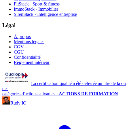
FitStack · Sport & fitness
ImmoStack · Immobilier
SirenStack · Intelligence entreprise
Légal
À propos
Mentions légales
CGV
CGU
Confidentialité
Règlement intérieur
La certification qualité a été délivrée au titre de la ou
des
catégories d'actions suivantes :
ACTIONS DE FORMATION
Rudy IO