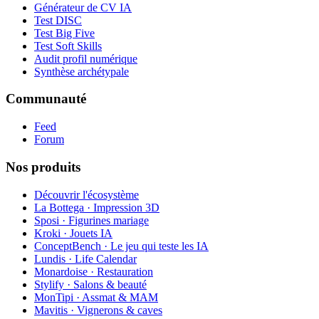
Générateur de CV IA
Test DISC
Test Big Five
Test Soft Skills
Audit profil numérique
Synthèse archétypale
Communauté
Feed
Forum
Nos produits
Découvrir l'écosystème
La Bottega · Impression 3D
Sposi · Figurines mariage
Kroki · Jouets IA
ConceptBench · Le jeu qui teste les IA
Lundis · Life Calendar
Monardoise · Restauration
Stylify · Salons & beauté
MonTipi · Assmat & MAM
Mavitis · Vignerons & caves