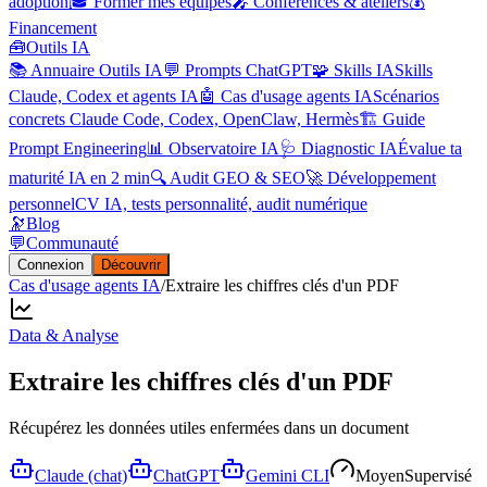
adoption
🎓 Former mes équipes
🎤 Conférences & ateliers
💰
Financement
🧰
Outils IA
📚 Annuaire Outils IA
💬 Prompts ChatGPT
🧩 Skills IA
Skills
Claude, Codex et agents IA
🤖 Cas d'usage agents IA
Scénarios
concrets Claude Code, Codex, OpenClaw, Hermès
🏗️ Guide
Prompt Engineering
📊 Observatoire IA
🩺 Diagnostic IA
Évalue ta
maturité IA en 2 min
🔍 Audit GEO & SEO
🚀 Développement
personnel
CV IA, tests personnalité, audit numérique
🔭
Blog
💬
Communauté
Connexion
Découvrir
Cas d'usage agents IA
/
Extraire les chiffres clés d'un PDF
Data & Analyse
Extraire les chiffres clés d'un PDF
Récupérez les données utiles enfermées dans un document
Claude (chat)
ChatGPT
Gemini CLI
Moyen
Supervisé