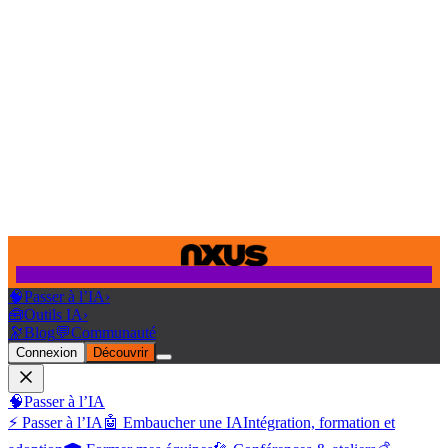
🧠
Passer à l’IA
›
🧰
Outils IA
›
🔭
Blog
💬
Communauté
Connexion
Découvrir
🧠
Passer à l’IA
⚡ Passer à l’IA
🤖 Embaucher une IA
Intégration, formation et