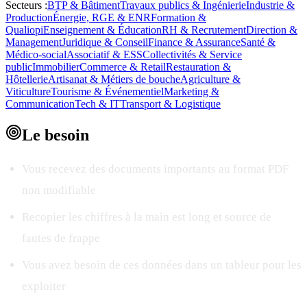
Secteurs :
BTP & Bâtiment
Travaux publics & Ingénierie
Industrie &
Production
Énergie, RGE & ENR
Formation &
Qualiopi
Enseignement & Éducation
RH & Recrutement
Direction &
Management
Juridique & Conseil
Finance & Assurance
Santé &
Médico-social
Associatif & ESS
Collectivités & Service
public
Immobilier
Commerce & Retail
Restauration &
Hôtellerie
Artisanat & Métiers de bouche
Agriculture &
Viticulture
Tourisme & Événementiel
Marketing &
Communication
Tech & IT
Transport & Logistique
Le
besoin
Vous recevez des documents importants au format PDF
non modifiable
Recopier les chiffres à la main est long et source de
fautes de frappe
Vous avez besoin de ces données dans un tableur pour les
exploiter