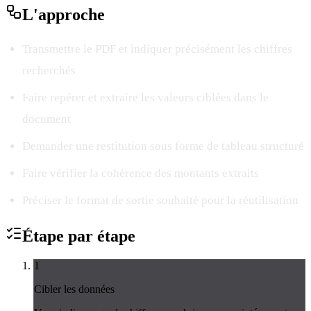
L'
approche
Transmettre le PDF et indiquer précisément les chiffres
recherchés
Faire repérer et extraire les valeurs ciblées dans le
document
Demander une restitution sous forme de tableau structuré
Faire vérifier la cohérence des montants extraits
Préciser le format de sortie souhaité pour la réutilisation
Étape par
étape
1
Cibler les données