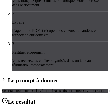
Vous indiquez quels chiffres ou rubriques vous intéressent
dans le document.
2
Extraire
L'agent lit le PDF et récupère les valeurs demandées en
respectant leur contexte.
3
Restituer proprement
Vous recevez les chiffres organisés dans un tableau
réutilisable immédiatement.
Le
prompt
à donner
Ce PDF est mon relevé de frais du trimestre. Extrais p
Le
résultat