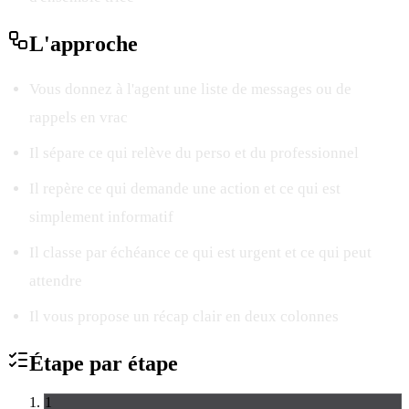
L'
approche
Vous donnez à l'agent une liste de messages ou de
rappels en vrac
Il sépare ce qui relève du perso et du professionnel
Il repère ce qui demande une action et ce qui est
simplement informatif
Il classe par échéance ce qui est urgent et ce qui peut
attendre
Il vous propose un récap clair en deux colonnes
Étape par
étape
1