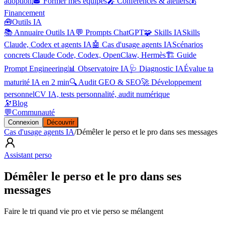
adoption
🎓 Former mes équipes
🎤 Conférences & ateliers
💰
Financement
🧰
Outils IA
📚 Annuaire Outils IA
💬 Prompts ChatGPT
🧩 Skills IA
Skills
Claude, Codex et agents IA
🤖 Cas d'usage agents IA
Scénarios
concrets Claude Code, Codex, OpenClaw, Hermès
🏗️ Guide
Prompt Engineering
📊 Observatoire IA
🩺 Diagnostic IA
Évalue ta
maturité IA en 2 min
🔍 Audit GEO & SEO
🚀 Développement
personnel
CV IA, tests personnalité, audit numérique
🔭
Blog
💬
Communauté
Connexion
Découvrir
Cas d'usage agents IA
/
Démêler le perso et le pro dans ses messages
Assistant perso
Démêler le perso et le pro dans ses
messages
Faire le tri quand vie pro et vie perso se mélangent