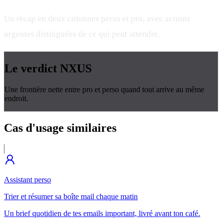
Un récap en deux colonnes perso et pro, avec actions
urgentes distinguées de ce qui peut attendre.
Le verdict
NXUS
Une frontière nette entre pro et perso quand tout arrive au même
endroit.
Cas d'usage
similaires
Assistant perso
Trier et résumer sa boîte mail chaque matin
Un brief quotidien de tes emails important, livré avant ton café.