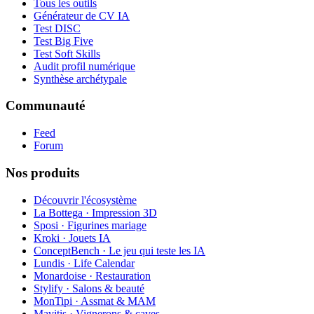
Tous les outils
Générateur de CV IA
Test DISC
Test Big Five
Test Soft Skills
Audit profil numérique
Synthèse archétypale
Communauté
Feed
Forum
Nos produits
Découvrir l'écosystème
La Bottega · Impression 3D
Sposi · Figurines mariage
Kroki · Jouets IA
ConceptBench · Le jeu qui teste les IA
Lundis · Life Calendar
Monardoise · Restauration
Stylify · Salons & beauté
MonTipi · Assmat & MAM
Mavitis · Vignerons & caves