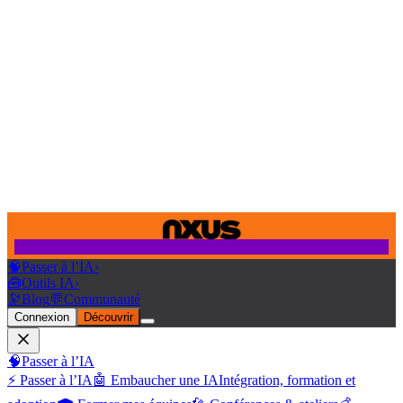
🧠
Passer à l’IA
›
🧰
Outils IA
›
🔭
Blog
💬
Communauté
Connexion
Découvrir
🧠
Passer à l’IA
⚡ Passer à l’IA
🤖 Embaucher une IA
Intégration, formation et