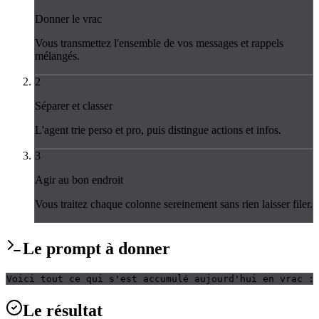
Donner le vrac
Vous transmettez l'ensemble de vos messages et rappels
mélangés.
2
Séparer et classer
L'agent trie perso et pro, puis distingue actions et infos.
3
Agir au bon endroit
Vous traitez chaque colonne sereinement sans rien laisser filer.
Le
prompt
à donner
Voici tout ce qui s'est accumulé aujourd'hui en vrac :
Le
résultat