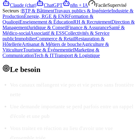
Claude (chat)
ChatGPT
n8n + IA
Facile
Supervisé
Secteurs :
BTP & Bâtiment
Travaux publics & Ingénierie
Industrie &
Production
Énergie, RGE & ENR
Formation &
Qualiopi
Enseignement & Éducation
RH & Recrutement
Direction &
Management
Juridique & Conseil
Finance & Assurance
Santé &
Médico-social
Associatif & ESS
Collectivités & Service
public
Immobilier
Commerce & Retail
Restauration &
Hôtellerie
Artisanat & Métiers de bouche
Agriculture &
Viticulture
Tourisme & Événementiel
Marketing &
Communication
Tech & IT
Transport & Logistique
Le
besoin
Vos canaux mélangent vie pro et vie perso sans frontière
nette
Une demande importante se perd parfois entre un rappel
d'école et une pub
Vous traitez en réaction au lieu d'avoir une vue
d'ensemble triée