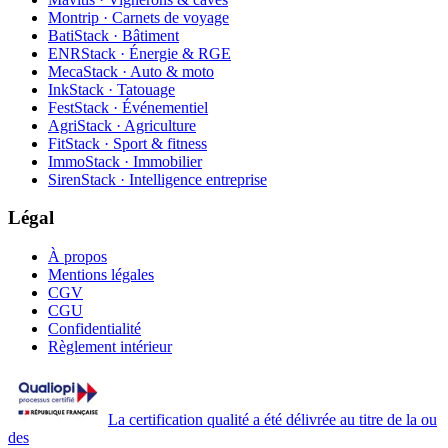
Montrip · Carnets de voyage
BatiStack · Bâtiment
ENRStack · Énergie & RGE
MecaStack · Auto & moto
InkStack · Tatouage
FestStack · Événementiel
AgriStack · Agriculture
FitStack · Sport & fitness
ImmoStack · Immobilier
SirenStack · Intelligence entreprise
Légal
À propos
Mentions légales
CGV
CGU
Confidentialité
Règlement intérieur
La certification qualité a été délivrée au titre de la ou
des