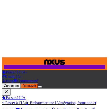
🧠
Passer à l’IA
›
🧰
Outils IA
›
🔭
Blog
💬
Communauté
Connexion
Découvrir
🧠
Passer à l’IA
⚡ Passer à l’IA
🤖 Embaucher une IA
Intégration, formation et