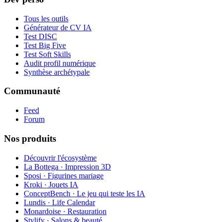
Tous les outils
Générateur de CV IA
Test DISC
Test Big Five
Test Soft Skills
Audit profil numérique
Synthèse archétypale
Communauté
Feed
Forum
Nos produits
Découvrir l'écosystème
La Bottega · Impression 3D
Sposi · Figurines mariage
Kroki · Jouets IA
ConceptBench · Le jeu qui teste les IA
Lundis · Life Calendar
Monardoise · Restauration
Stylify · Salons & beauté