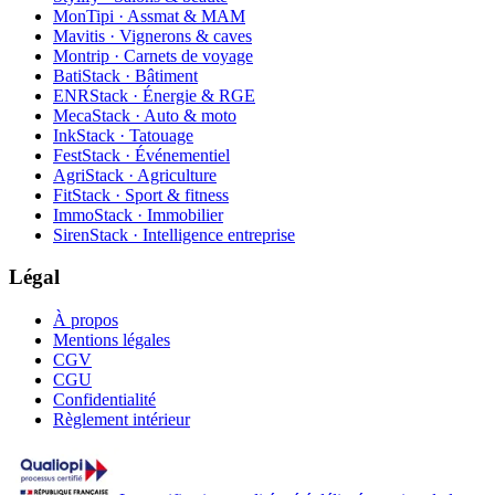
MonTipi · Assmat & MAM
Mavitis · Vignerons & caves
Montrip · Carnets de voyage
BatiStack · Bâtiment
ENRStack · Énergie & RGE
MecaStack · Auto & moto
InkStack · Tatouage
FestStack · Événementiel
AgriStack · Agriculture
FitStack · Sport & fitness
ImmoStack · Immobilier
SirenStack · Intelligence entreprise
Légal
À propos
Mentions légales
CGV
CGU
Confidentialité
Règlement intérieur