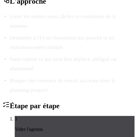
L'
approche
Lister les rendez-vous, tâches et contraintes de la
semaine
Demander à l'IA un classement par priorité et un
ordonnancement réaliste
Faire repérer ce qui peut être déplacé, délégué ou
abandonné
Bloquer des créneaux de travail au calme dans le
planning proposé
Étape par
étape
1
Vider l'agenda