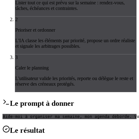
Lister tout ce qui est prévu sur la semaine : rendez-vous,
tâches, échéances et contraintes.
2
Prioriser et ordonner
L'IA classe les éléments par priorité, propose un ordre réaliste
et signale les arbitrages possibles.
3
Caler le planning
L'utilisateur valide les priorités, reporte ou délègue le reste et
réserve des créneaux protégés.
Le
prompt
à donner
Aide-moi à organiser ma semaine, mon agenda déborde. V
Le
résultat