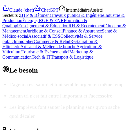
Claude (chat)
ChatGPT
Intermédiaire
Assisté
Secteurs :
BTP & Bâtiment
Travaux publics & Ingénierie
Industrie &
Production
Énergie, RGE & ENR
Formation &
Qualiopi
Enseignement & Éducation
RH & Recrutement
Direction &
Management
Juridique & Conseil
Finance & Assurance
Santé &
Médico-social
Associatif & ESS
Collectivités & Service
public
Immobilier
Commerce & Retail
Restauration &
Hôtellerie
Artisanat & Métiers de bouche
Agriculture &
Viticulture
Tourisme & Événementiel
Marketing &
Communication
Tech & IT
Transport & Logistique
Le
besoin
L'agenda est saturé et tout semble urgent en même temps
Aucun tri n'est fait entre l'important et l'accessoire
Les imprévus font sauter le planning sans qu'on sache
quoi décaler