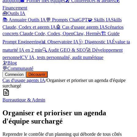
adoption
🎓 Former mes équipes
🎤 Conférences & ateliers
💰
Financement
🧰
Outils IA
📚 Annuaire Outils IA
💬 Prompts ChatGPT
🧩 Skills IA
Skills
Claude, Codex et agents IA
🤖 Cas d'usage agents IA
Scénarios
concrets Claude Code, Codex, OpenClaw, Hermès
🏗️ Guide
Prompt Engineering
📊 Observatoire IA
🩺 Diagnostic IA
Évalue ta
maturité IA en 2 min
🔍 Audit GEO & SEO
🚀 Développement
personnel
CV IA, tests personnalité, audit numérique
🔭
Blog
💬
Communauté
Connexion
Découvrir
Cas d'usage agents IA
/
Organiser et prioriser un agenda d'équipe
surchargé
Bureautique & Admin
Organiser et prioriser un agenda
d'équipe surchargé
Reprendre le contrôle d'un planning qui déborde de tous côtés