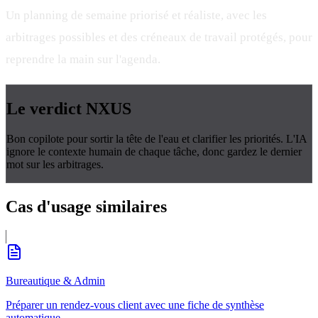
Un planning de semaine priorisé et réaliste, avec les
arbitrages possibles et des créneaux de travail protégés, pour
reprendre la main sur l'agenda.
Le verdict
NXUS
Bon copilote pour sortir la tête de l'eau et clarifier les priorités. L'IA
ignore le contexte humain de chaque tâche, donc gardez le dernier
mot sur les arbitrages.
Cas d'usage
similaires
Bureautique & Admin
Préparer un rendez-vous client avec une fiche de synthèse
automatique