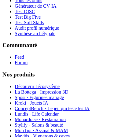
Tous les outils
Générateur de CV IA
Test DISC
Test Big Five
Test Soft Skills
Audit profil numérique
Synthèse archétypale
Communauté
Feed
Forum
Nos produits
Découvrir l'écosystème
La Bottega · Impression 3D
Sposi · Figurines mariage
Kroki · Jouets IA
ConceptBench · Le jeu qui teste les IA
Lundis · Life Calendar
Monardoise · Restauration
Stylify · Salons & beauté
MonTipi · Assmat & MAM
Mavitis · Vignerons & caves