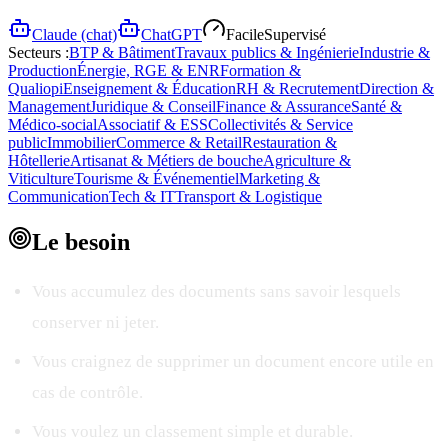
Claude (chat)
ChatGPT
Facile
Supervisé
Secteurs :
BTP & Bâtiment
Travaux publics & Ingénierie
Industrie &
Production
Énergie, RGE & ENR
Formation &
Qualiopi
Enseignement & Éducation
RH & Recrutement
Direction &
Management
Juridique & Conseil
Finance & Assurance
Santé &
Médico-social
Associatif & ESS
Collectivités & Service
public
Immobilier
Commerce & Retail
Restauration &
Hôtellerie
Artisanat & Métiers de bouche
Agriculture &
Viticulture
Tourisme & Événementiel
Marketing &
Communication
Tech & IT
Transport & Logistique
Le
besoin
Vous accumulez des documents sans savoir lesquels
conserver ni jeter.
Vous craignez de supprimer un document encore utile en
cas de contrôle.
Vous voulez un classement simple et durable.