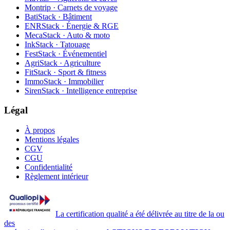
Montrip · Carnets de voyage
BatiStack · Bâtiment
ENRStack · Énergie & RGE
MecaStack · Auto & moto
InkStack · Tatouage
FestStack · Événementiel
AgriStack · Agriculture
FitStack · Sport & fitness
ImmoStack · Immobilier
SirenStack · Intelligence entreprise
Légal
À propos
Mentions légales
CGV
CGU
Confidentialité
Règlement intérieur
La certification qualité a été délivrée au titre de la ou
des