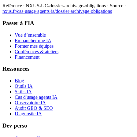
Référence :
NXUS-UC-dossier-archivage-obligations
· Source :
nxus.fr/cas-usage-agents-ia/
dossier-archivage-obligations
Passer à l’IA
Vue d’ensemble
Embaucher une IA
Former mes équipes
Conférences & ateliers
Financement
Ressources
Blog
Outils IA
Skills IA
Cas d'usage agents IA
Observatoire IA
Audit GEO & SEO
Diagnostic IA
Dev perso