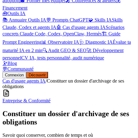
adoption
🎓 Former mes équipes
🎤 Conférences & ateliers
💰
Financement
🧰
Outils IA
📚 Annuaire Outils IA
💬 Prompts ChatGPT
🧩 Skills IA
Skills
Claude, Codex et agents IA
🤖 Cas d'usage agents IA
Scénarios
concrets Claude Code, Codex, OpenClaw, Hermès
🏗️ Guide
Prompt Engineering
📊 Observatoire IA
🩺 Diagnostic IA
Évalue ta
maturité IA en 2 min
🔍 Audit GEO & SEO
🚀 Développement
personnel
CV IA, tests personnalité, audit numérique
🔭
Blog
💬
Communauté
Connexion
Découvrir
Cas d'usage agents IA
/
Constituer un dossier d'archivage de ses
obligations
Entreprise & Conformité
Constituer un dossier d'archivage de ses
obligations
Savoir quoi conserver, combien de temps et où