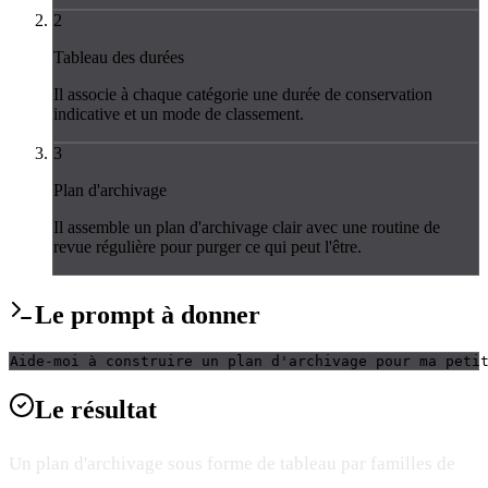
2
Tableau des durées
Il associe à chaque catégorie une durée de conservation
indicative et un mode de classement.
3
Plan d'archivage
Il assemble un plan d'archivage clair avec une routine de
revue régulière pour purger ce qui peut l'être.
Le
prompt
à donner
Aide-moi à construire un plan d'archivage pour ma peti
Le
résultat
Un plan d'archivage sous forme de tableau par familles de