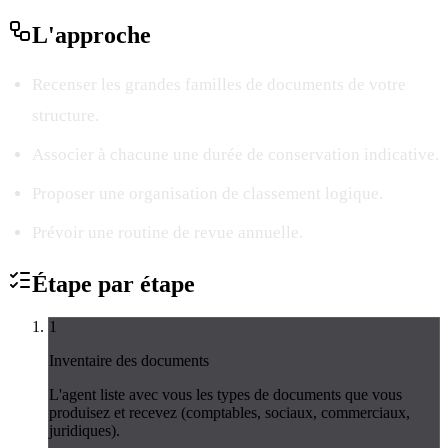
L'
approche
Recenser les grandes familles de documents de votre
structure.
Associer à chacune une durée de conservation indicative.
Proposer une organisation de classement logique.
Prévoir une routine de revue annuelle.
Étape par
étape
1
Inventaire des documents
L'agent liste avec vous les types de documents que vous
produisez et recevez (comptables, sociaux, commerciaux,
juridiques).