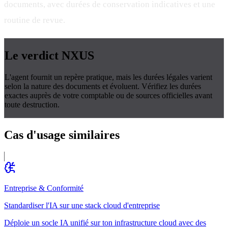
documents, avec durées de conservation indicatives et une
routine de revue.
Le verdict
NXUS
L'agent fournit un repère pratique, mais les durées légales varient
selon la nature des documents et évoluent. Vérifiez les durées
exactes auprès de votre comptable ou de sources officielles avant
toute destruction.
Cas d'usage
similaires
Entreprise & Conformité
Standardiser l'IA sur une stack cloud d'entreprise
Déploie un socle IA unifié sur ton infrastructure cloud avec des