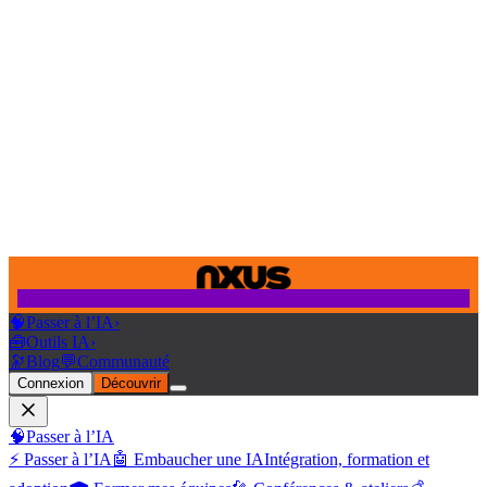
🧠
Passer à l’IA
›
🧰
Outils IA
›
🔭
Blog
💬
Communauté
Connexion
Découvrir
🧠
Passer à l’IA
⚡ Passer à l’IA
🤖 Embaucher une IA
Intégration, formation et