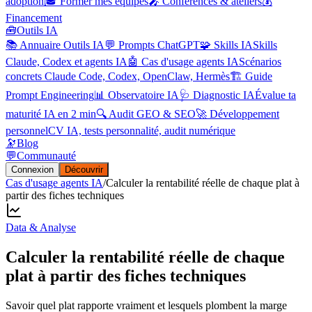
adoption
🎓 Former mes équipes
🎤 Conférences & ateliers
💰
Financement
🧰
Outils IA
📚 Annuaire Outils IA
💬 Prompts ChatGPT
🧩 Skills IA
Skills
Claude, Codex et agents IA
🤖 Cas d'usage agents IA
Scénarios
concrets Claude Code, Codex, OpenClaw, Hermès
🏗️ Guide
Prompt Engineering
📊 Observatoire IA
🩺 Diagnostic IA
Évalue ta
maturité IA en 2 min
🔍 Audit GEO & SEO
🚀 Développement
personnel
CV IA, tests personnalité, audit numérique
🔭
Blog
💬
Communauté
Connexion
Découvrir
Cas d'usage agents IA
/
Calculer la rentabilité réelle de chaque plat à
partir des fiches techniques
Data & Analyse
Calculer la rentabilité réelle de chaque
plat à partir des fiches techniques
Savoir quel plat rapporte vraiment et lesquels plombent la marge