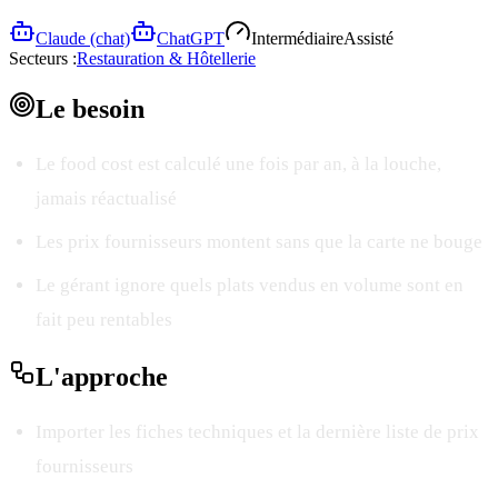
Claude (chat)
ChatGPT
Intermédiaire
Assisté
Secteurs :
Restauration & Hôtellerie
Le
besoin
Le food cost est calculé une fois par an, à la louche,
jamais réactualisé
Les prix fournisseurs montent sans que la carte ne bouge
Le gérant ignore quels plats vendus en volume sont en
fait peu rentables
L'
approche
Importer les fiches techniques et la dernière liste de prix
fournisseurs