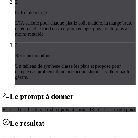
2
Calcul de marge
L'IA calcule pour chaque plat le coût matière, la marge brute
en euros et le food cost en pourcentage, puis trie du plus au
moins rentable.
3
Recommandations
Un tableau de synthèse classe les plats et propose pour
chaque cas problématique une action simple à valider par le
gérant.
Le
prompt
à donner
Voici les fiches techniques de mes 18 plats principaux
Le
résultat