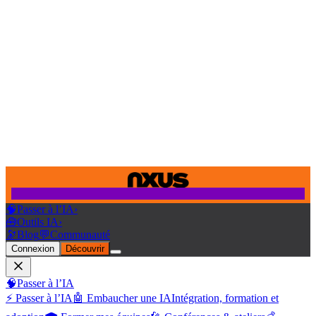
🧠
Passer à l’IA
›
🧰
Outils IA
›
🔭
Blog
💬
Communauté
Connexion
Découvrir
🧠
Passer à l’IA
⚡ Passer à l’IA
🤖 Embaucher une IA
Intégration, formation et