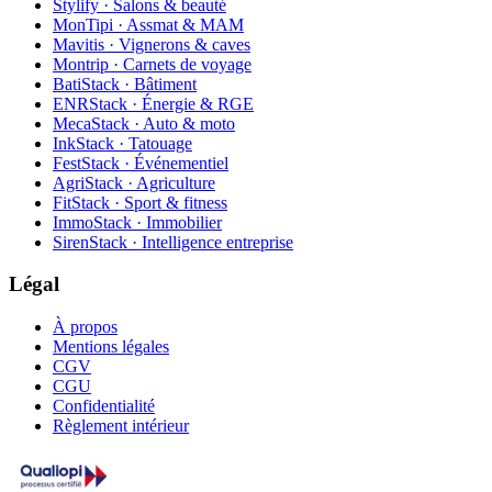
Stylify · Salons & beauté
MonTipi · Assmat & MAM
Mavitis · Vignerons & caves
Montrip · Carnets de voyage
BatiStack · Bâtiment
ENRStack · Énergie & RGE
MecaStack · Auto & moto
InkStack · Tatouage
FestStack · Événementiel
AgriStack · Agriculture
FitStack · Sport & fitness
ImmoStack · Immobilier
SirenStack · Intelligence entreprise
Légal
À propos
Mentions légales
CGV
CGU
Confidentialité
Règlement intérieur