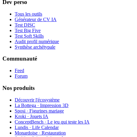
Dev perso
Tous les outils
Générateur de CV IA
Test DISC
Test Big Five
Test Soft Skills
Audit profil numérique
Synthèse archétypale
Communauté
Feed
Forum
Nos produits
Découvrir l'écosystème
La Bottega · Impression 3D
Sposi · Figurines mariage
Kroki · Jouets IA
ConceptBench · Le jeu qui teste les IA
Lundis · Life Calendar
Monardoise · Restauration