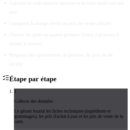
Calculer le coût matière unitaire et le ratio food cost par
plat
Comparer la marge réelle au prix de vente affiché
Classer les plats en quatre groupes (stars, à pousser, à
revoir, à retirer)
Proposer des ajustements de portion, de prix ou de
recette
Étape par
étape
1
Collecte des données
Le gérant fournit les fiches techniques (ingrédients et
grammages), les prix d'achat à jour et les prix de vente de la
carte.