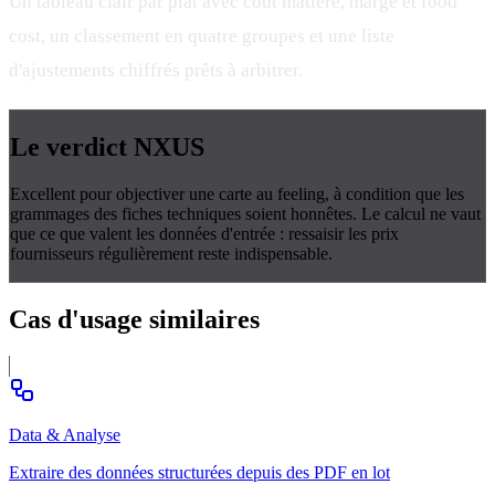
Un tableau clair par plat avec coût matière, marge et food
cost, un classement en quatre groupes et une liste
d'ajustements chiffrés prêts à arbitrer.
Le verdict
NXUS
Excellent pour objectiver une carte au feeling, à condition que les
grammages des fiches techniques soient honnêtes. Le calcul ne vaut
que ce que valent les données d'entrée : ressaisir les prix
fournisseurs régulièrement reste indispensable.
Cas d'usage
similaires
Data & Analyse
Extraire des données structurées depuis des PDF en lot