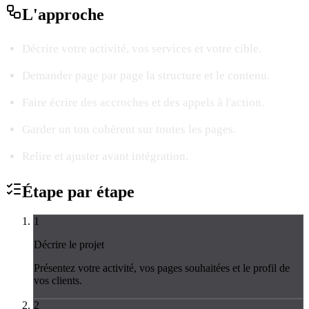
L'
approche
Décrire votre activité, vos services et votre cible.
Demander page par page la structure et le contenu.
Faire écrire des accroches et des appels à l'action.
Garder un ton cohérent sur toutes les pages.
Relire et ajuster avant intégration.
Étape par
étape
1
Décrire le projet
Présentez votre activité, vos pages souhaitées et le profil de
vos clients.
2