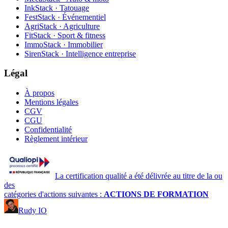
InkStack · Tatouage
FestStack · Événementiel
AgriStack · Agriculture
FitStack · Sport & fitness
ImmoStack · Immobilier
SirenStack · Intelligence entreprise
Légal
À propos
Mentions légales
CGV
CGU
Confidentialité
Règlement intérieur
La certification qualité a été délivrée au titre de la ou
des
catégories d'actions suivantes :
ACTIONS DE FORMATION
Rudy IO