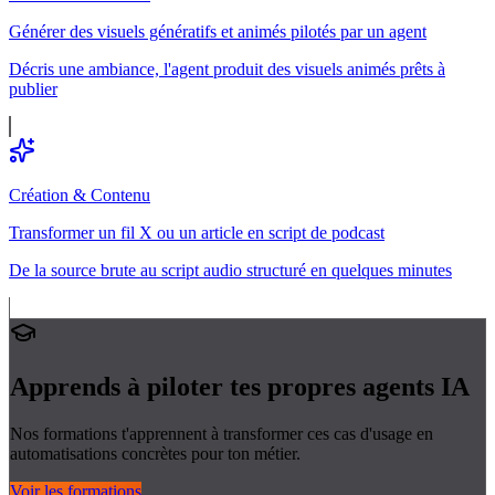
Générer des visuels génératifs et animés pilotés par un agent
Décris une ambiance, l'agent produit des visuels animés prêts à
publier
Création & Contenu
Transformer un fil X ou un article en script de podcast
De la source brute au script audio structuré en quelques minutes
Apprends à piloter tes propres
agents IA
Nos formations t'apprennent à transformer ces cas d'usage en
automatisations concrètes pour ton métier.
Voir les formations