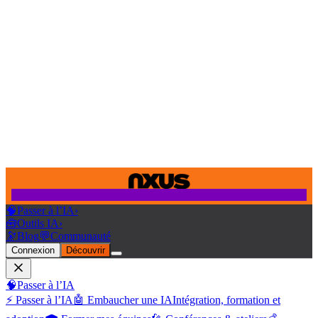
🧠
Passer à l’IA
›
🧰
Outils IA
›
🔭
Blog
💬
Communauté
Connexion
Découvrir
🧠
Passer à l’IA
⚡ Passer à l’IA
🤖 Embaucher une IA
Intégration, formation et