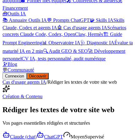
adoption
🎓 Former mes équipes
🎤 Conférences & ateliers
💰
Financement
🧰
Outils IA
📚 Annuaire Outils IA
💬 Prompts ChatGPT
🧩 Skills IA
Skills
Claude, Codex et agents IA
🤖 Cas d'usage agents IA
Scénarios
concrets Claude Code, Codex, OpenClaw, Hermès
🏗️ Guide
Prompt Engineering
📊 Observatoire IA
🩺 Diagnostic IA
Évalue ta
maturité IA en 2 min
🔍 Audit GEO & SEO
🚀 Développement
personnel
CV IA, tests personnalité, audit numérique
🔭
Blog
💬
Communauté
Connexion
Découvrir
Cas d'usage agents IA
/
Rédiger les textes de votre site web
Création & Contenu
Rédiger les textes de votre site web
Vos pages essentielles rédigées et structurées
Claude (chat)
ChatGPT
Moyen
Supervisé