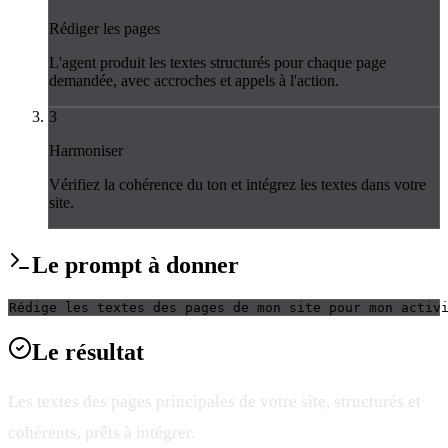
Rédiger les pages
L'agent produit les textes structurés pour chaque page
demandée, avec accroches et appels à l'action.
3
Harmoniser
Vérifiez la cohérence du ton et intégrez les textes dans votre
site.
Le
prompt
à donner
Rédige les textes des pages de mon site pour mon activ
Le
résultat
Les textes des pages principales de votre site, structurés et
cohérents, prêts à intégrer.