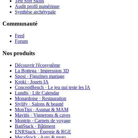
Test Soft Skills
Audit profil numérique
Synthèse archétypale
Communauté
Feed
Forum
Nos produits
Découvrir l'écosystème
La Bottega · Impression 3D
Sposi · Figurines mariage
Kroki · Jouets IA
ConceptBench · Le jeu qui teste les IA
Lundis · Life Calendar
Monardoise · Restauration
Stylify · Salons & beauté
MonTipi · Assmat & MAM
Mavitis · Vignerons & caves
Montrip · Carnets de voyage
BatiStack · Bâtiment
ENRStack · Énergie & RGE
MecaStack · Auto & moto