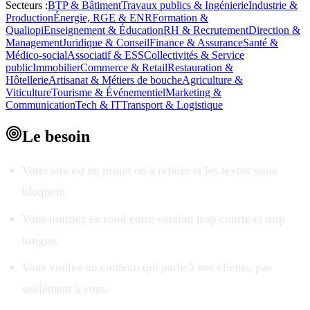
Secteurs :
BTP & Bâtiment
Travaux publics & Ingénierie
Industrie &
Production
Énergie, RGE & ENR
Formation &
Qualiopi
Enseignement & Éducation
RH & Recrutement
Direction &
Management
Juridique & Conseil
Finance & Assurance
Santé &
Médico-social
Associatif & ESS
Collectivités & Service
public
Immobilier
Commerce & Retail
Restauration &
Hôtellerie
Artisanat & Métiers de bouche
Agriculture &
Viticulture
Tourisme & Événementiel
Marketing &
Communication
Tech & IT
Transport & Logistique
Le
besoin
Votre site est en projet ou à refaire et les textes vous
bloquent.
Vous tournez en rond entre version trop courte et trop
longue.
Vous voulez un contenu qui parle à vos clients, pas
seulement à vous.