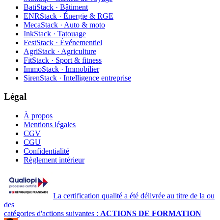
BatiStack · Bâtiment
ENRStack · Énergie & RGE
MecaStack · Auto & moto
InkStack · Tatouage
FestStack · Événementiel
AgriStack · Agriculture
FitStack · Sport & fitness
ImmoStack · Immobilier
SirenStack · Intelligence entreprise
Légal
À propos
Mentions légales
CGV
CGU
Confidentialité
Règlement intérieur
La certification qualité a été délivrée au titre de la ou
des
catégories d'actions suivantes :
ACTIONS DE FORMATION