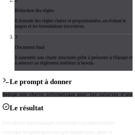
2
Rédaction des règles
Il formule des règles claires et proportionnées, en évitant le
jargon et les formulations excessives.
3
Document final
Il assemble une charte structurée prête à présenter à l'équipe et
à annexer au règlement intérieur si besoin.
Le
prompt
à donner
Rédige une charte informatique pour les salariés d'une
Le
résultat
Une charte informatique structurée et proportionnée,
couvrant les principaux usages numériques, prête à