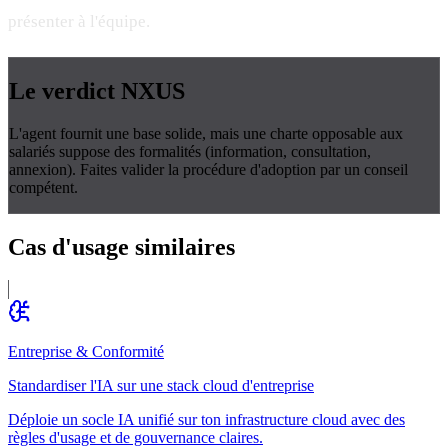
présenter à l'équipe.
Le verdict
NXUS
L'agent fournit une base solide, mais une charte opposable aux
salariés suppose des formalités (information, consultation,
annexion). Faites valider la procédure d'adoption par un conseil
compétent.
Cas d'usage
similaires
Entreprise & Conformité
Standardiser l'IA sur une stack cloud d'entreprise
Déploie un socle IA unifié sur ton infrastructure cloud avec des
règles d'usage et de gouvernance claires.