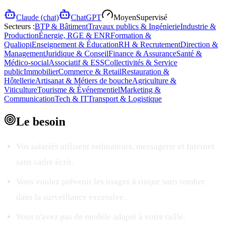
Claude (chat)
ChatGPT
Moyen
Supervisé
Secteurs :
BTP & Bâtiment
Travaux publics & Ingénierie
Industrie &
Production
Énergie, RGE & ENR
Formation &
Qualiopi
Enseignement & Éducation
RH & Recrutement
Direction &
Management
Juridique & Conseil
Finance & Assurance
Santé &
Médico-social
Associatif & ESS
Collectivités & Service
public
Immobilier
Commerce & Retail
Restauration &
Hôtellerie
Artisanat & Métiers de bouche
Agriculture &
Viticulture
Tourisme & Événementiel
Marketing &
Communication
Tech & IT
Transport & Logistique
Le
besoin
Vos salariés utilisent ordinateurs, messagerie et Internet
sans cadre écrit.
Vous voulez prévenir les usages à risque sans tomber
dans la surveillance excessive.
Vous n'avez pas de modèle adapté à votre taille.