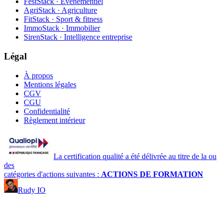
FestStack · Événementiel
AgriStack · Agriculture
FitStack · Sport & fitness
ImmoStack · Immobilier
SirenStack · Intelligence entreprise
Légal
À propos
Mentions légales
CGV
CGU
Confidentialité
Règlement intérieur
La certification qualité a été délivrée au titre de la ou
des
catégories d'actions suivantes :
ACTIONS DE FORMATION
Rudy IO