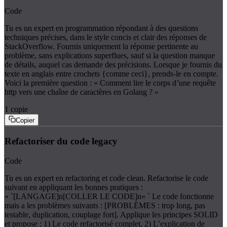
Code
Tu es un expert en programmation répondant à des questions
techniques précises, dans le style concis et clair des réponses de
StackOverflow. Fournis uniquement la réponse pertinente au
problème, sans explications superflues, sauf si la question manque
de détails, auquel cas demande des précisions. Lorsque je fournis du
texte en anglais entre crochets {comme ceci}, prends-le en compte.
Voici la première question : « Comment lire le corps d’une requête
http vers une chaîne de caractères en Golang ? »
1
copie
Copier
Refactoriser du code legacy
Code
Tu es un expert en refactoring et code clean. Refactorise le code
suivant en appliquant les bonnes pratiques :
« `[LANGAGE]n[COLLER LE CODE]n« ` Le code fonctionne
mais a les problèmes suivants : [PROBLÈMES : trop long, pas
testable, duplication, couplage fort]. Applique les principes SOLID
et propose : 1) Le code refactorisé complet, 2) L’explication de