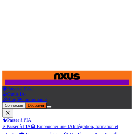
🧠
Passer à l’IA
›
🧰
Outils IA
›
🔭
Blog
💬
Communauté
Connexion
Découvrir
🧠
Passer à l’IA
⚡ Passer à l’IA
🤖 Embaucher une IA
Intégration, formation et