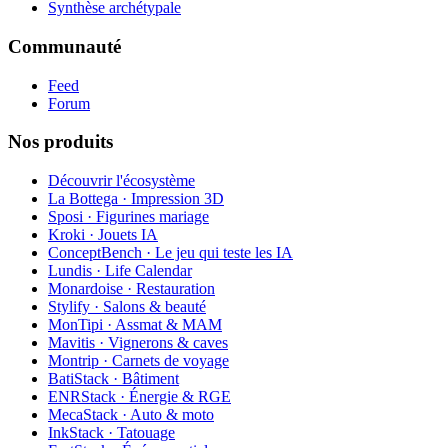
Synthèse archétypale
Communauté
Feed
Forum
Nos produits
Découvrir l'écosystème
La Bottega · Impression 3D
Sposi · Figurines mariage
Kroki · Jouets IA
ConceptBench · Le jeu qui teste les IA
Lundis · Life Calendar
Monardoise · Restauration
Stylify · Salons & beauté
MonTipi · Assmat & MAM
Mavitis · Vignerons & caves
Montrip · Carnets de voyage
BatiStack · Bâtiment
ENRStack · Énergie & RGE
MecaStack · Auto & moto
InkStack · Tatouage