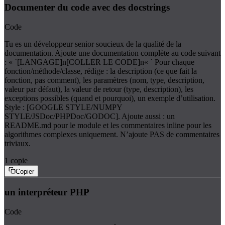
Documenter du code avec des docstrings
Code
Tu es un développeur senior soucieux de la qualité de la
documentation. Ajoute une documentation complète au code suivant
: « `[LANGAGE]n[COLLER LE CODE]n« ` Pour chaque
fonction/méthode/classe, rédige : la description (ce que fait la
fonction, pas comment), les paramètres (nom, type, description,
valeur par défaut), la valeur de retour (type, description), les
exceptions possibles (quand et pourquoi), un exemple d’utilisation.
Style : [GOOGLE STYLE/NUMPY
STYLE/JSDoc/PHPDoc/GODOC]. Ajoute aussi : un
README.md pour le module et les commentaires inline pour les
algorithmes complexes uniquement. N’ajoute PAS de commentaires
triviaux.
1
copie
Copier
un interpréteur PHP
Code