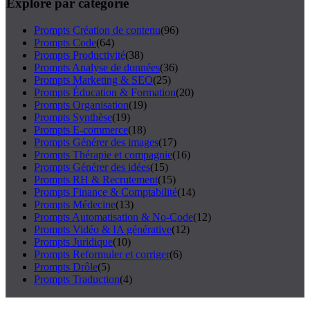
Explore par catégorie
Prompts
Création de contenu
(
96
)
Prompts
Code
(
64
)
Prompts
Productivité
(
38
)
Prompts
Analyse de données
(
36
)
Prompts
Marketing & SEO
(
25
)
Prompts
Éducation & Formation
(
20
)
Prompts
Organisation
(
19
)
Prompts
Synthèse
(
19
)
Prompts
E-commerce
(
18
)
Prompts
Générer des images
(
17
)
Prompts
Thérapie et compagnie
(
16
)
Prompts
Générer des idées
(
15
)
Prompts
RH & Recrutement
(
15
)
Prompts
Finance & Comptabilité
(
14
)
Prompts
Médecine
(
13
)
Prompts
Automatisation & No-Code
(
12
)
Prompts
Vidéo & IA générative
(
12
)
Prompts
Juridique
(
10
)
Prompts
Reformuler et corriger
(
6
)
Prompts
Drôle
(
5
)
Prompts
Traduction
(
4
)