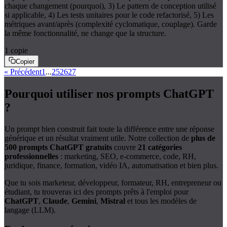
chaque changement (pourquoi), 3) Le pattern de conception utilisé
si applicable, 4) Les tests unitaires pour le code refactorisé, 5) Les
métriques avant/après (complexité cyclomatique, couplage). Garde
la même fonctionnalité, ne change que la structure.
1
copie
Copier
« Précédent
1
...
25
26
27
Pourquoi utiliser nos prompts ChatGPT
?
Un prompt bien construit fait toute la différence entre une réponse
générique et un résultat vraiment utile. Notre collection de
plus de
500 prompts ChatGPT gratuits
couvre
21 catégories
professionnelles
: marketing, SEO, e-commerce, code, RH,
juridique, finance, formation, vidéo IA, automatisation et bien plus.
Que tu sois marketeur, développeur, formateur, RH, entrepreneur ou
étudiant, tu trouveras ici des prompts prêts à l'emploi pour
ChatGPT
,
Claude
,
Gemini
,
Mistral
et tous les modèles de
langage (LLM).