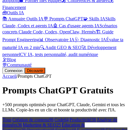
adoption
🎓 Former mes équipes
🎤 Conférences & ateliers
💰
Financement
🧰
Outils IA
📚 Annuaire Outils IA
💬 Prompts ChatGPT
🧩 Skills IA
Skills
Claude, Codex et agents IA
🤖 Cas d'usage agents IA
Scénarios
concrets Claude Code, Codex, OpenClaw, Hermès
🏗️ Guide
Prompt Engineering
📊 Observatoire IA
🩺 Diagnostic IA
Évalue ta
maturité IA en 2 min
🔍 Audit GEO & SEO
🚀 Développement
personnel
CV IA, tests personnalité, audit numérique
🔭
Blog
💬
Communauté
Connexion
Découvrir
Accueil
/
Prompts ChatGPT
Prompts ChatGPT
Gratuits
+500 prompts optimisés pour ChatGPT, Claude, Gemini et tous les
LLMs. Copie-les en un clic et booste ta productivité avec l'IA.
Tous
Création de contenu
96
Code
64
Productivité
38
Analyse de
données
36
Marketing & SEO
25
Éducation &