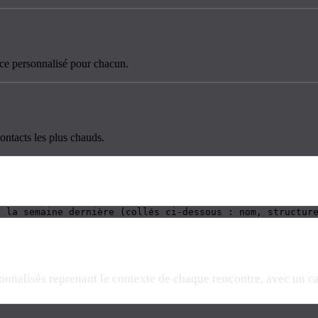
ance personnalisé pour chacun.
ontacts les plus chauds.
e la semaine dernière (collés ci-dessous : nom, structur
rsonnalisés reprenant le contexte de chaque rencontre, avec un c