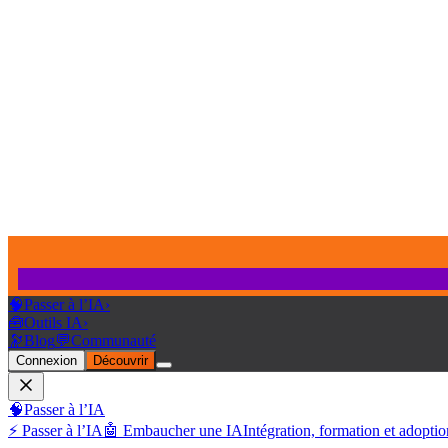
🧠
Passer à l’IA
›
🧰
Outils IA
›
🔭
Blog
💬
Communauté
Connexion
Découvrir
🧠
Passer à l’IA
⚡ Passer à l’IA
🤖 Embaucher une IA
Intégration, formation et adoptio