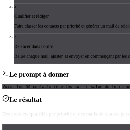
2
Qualifier et rédiger
Faire classer les contacts par priorité et générer un mail de rel
3
Relancer dans l'ordre
Relire chaque mail, ajuster, et envoyer en commençant par les c
Le
prompt
à donner
Voici les 30 contacts récoltés sur le salon du tourism
Le
résultat
Des contacts qualifiés par priorité et des mails de relance pe