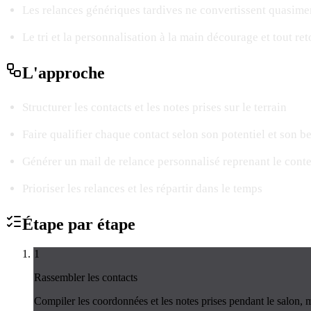
Les relances génériques tardives ne convertissent quasime
Le tri et la personnalisation à la main décourage et tout r
L'
approche
Structurer les contacts et les notes prises sur le terrain
Faire qualifier chaque contact selon son potentiel et son b
Générer un mail de relance personnalisé reprenant le conte
Prioriser les relances et les répartir dans le temps
Étape par
étape
1
Rassembler les contacts
Compiler les coordonnées et les notes prises pendant le salon, 