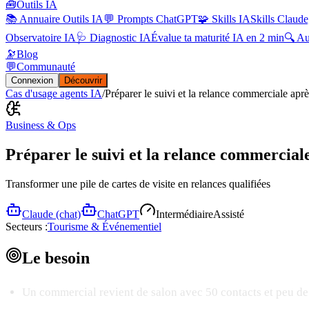
🧰
Outils IA
📚 Annuaire Outils IA
💬 Prompts ChatGPT
🧩 Skills IA
Skills Claude
Observatoire IA
🩺 Diagnostic IA
Évalue ta maturité IA en 2 min
🔍 A
🔭
Blog
💬
Communauté
Connexion
Découvrir
Cas d'usage agents IA
/
Préparer le suivi et la relance commerciale ap
Business & Ops
Préparer le suivi et la relance commercia
Transformer une pile de cartes de visite en relances qualifiées
Claude (chat)
ChatGPT
Intermédiaire
Assisté
Secteurs :
Tourisme & Événementiel
Le
besoin
Un commercial revient de salon avec 50 contacts et peu de