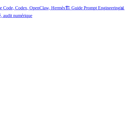
ude Code, Codex, OpenClaw, Hermès
🏗️ Guide Prompt Engineering
📊
é, audit numérique