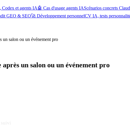
, Codex et agents IA
🤖 Cas d'usage agents IA
Scénarios concrets Cla
udit GEO & SEO
🚀 Développement personnel
CV IA, tests personnalit
rès un salon ou un événement pro
le après un salon ou un événement pro
 suivi