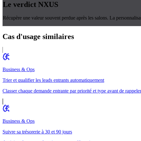
Le verdict
NXUS
Récupère une valeur souvent perdue après les salons. La personnalisat
Cas d'usage
similaires
Business & Ops
Trier et qualifier les leads entrants automatiquement
Classer chaque demande entrante par priorité et type avant de rappele
Business & Ops
Suivre sa trésorerie à 30 et 90 jours