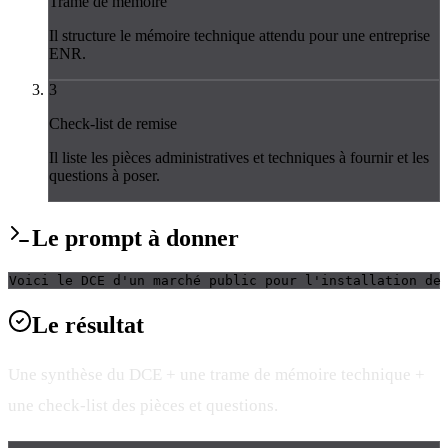
Trame de mémoire
Il structure le mémoire technique attendu pour une entreprise
ENR.
3
Check-list de remise
Il liste les pièces administratives et techniques à fournir et les
questions à poser.
Le
prompt
à donner
Voici le DCE d'un marché public pour l'installation de
Le
résultat
Une synthèse du DCE + une trame de mémoire technique +
une check-list des pièces et questions.