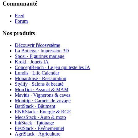
Communauté
Feed
Forum
Nos produits
Découvrir l'écosystème
La Bottega · Impression 3D
Sposi · Figurines mariage
Kroki · Jouets IA
ConceptBench · Le jeu qui teste les IA
Lundis · Life Calendar
Monardoise · Restauration
Stylify · Salons & beauté
MonTipi · Assmat & MAM
Mavitis · Vignerons & caves
Montrip · Carnets de voyage
BatiStack · Bâtiment
ENRStack · Énergie & RGE
MecaStack · Auto & moto
InkStack · Tatouage
FestStack · Événementiel
AgriStack · Agriculture