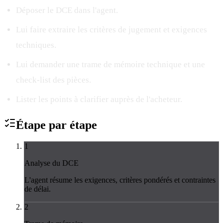
Déposer le DCE dans l'agent.
Lui faire extraire les critères de jugement et exigences
techniques.
Lui demander une trame de mémoire technique et une
check-list des pièces.
Lister les points à clarifier auprès de l'acheteur.
Étape par
étape
1
Analyse du DCE
L'agent résume les exigences, critères pondérés et contraintes
de délai.
2