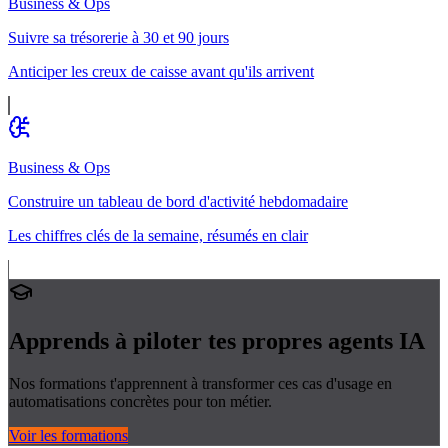
Business & Ops
Suivre sa trésorerie à 30 et 90 jours
Anticiper les creux de caisse avant qu'ils arrivent
Business & Ops
Construire un tableau de bord d'activité hebdomadaire
Les chiffres clés de la semaine, résumés en clair
Apprends à piloter tes propres
agents IA
Nos formations t'apprennent à transformer ces cas d'usage en
automatisations concrètes pour ton métier.
Voir les formations