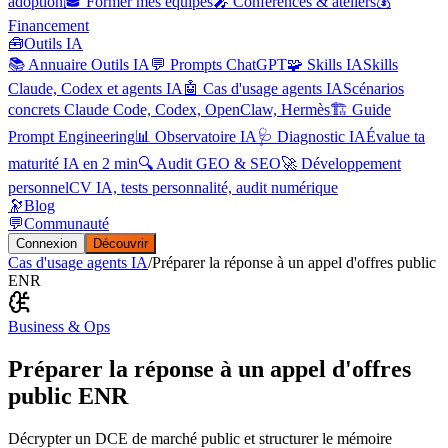
adoption
🎓 Former mes équipes
🎤 Conférences & ateliers
💰
Financement
🧰
Outils IA
📚 Annuaire Outils IA
💬 Prompts ChatGPT
🧩 Skills IA
Skills
Claude, Codex et agents IA
🤖 Cas d'usage agents IA
Scénarios
concrets Claude Code, Codex, OpenClaw, Hermès
🏗️ Guide
Prompt Engineering
📊 Observatoire IA
🩺 Diagnostic IA
Évalue ta
maturité IA en 2 min
🔍 Audit GEO & SEO
🚀 Développement
personnel
CV IA, tests personnalité, audit numérique
🔭
Blog
💬
Communauté
Connexion
Découvrir
Cas d'usage agents IA
/
Préparer la réponse à un appel d'offres public
ENR
Business & Ops
Préparer la réponse à un appel d'offres
public ENR
Décrypter un DCE de marché public et structurer le mémoire