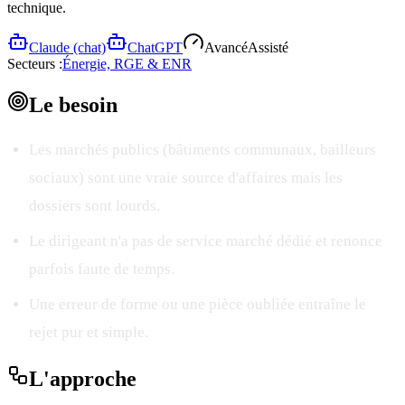
technique.
Claude (chat)
ChatGPT
Avancé
Assisté
Secteurs :
Énergie, RGE & ENR
Le
besoin
Les marchés publics (bâtiments communaux, bailleurs
sociaux) sont une vraie source d'affaires mais les
dossiers sont lourds.
Le dirigeant n'a pas de service marché dédié et renonce
parfois faute de temps.
Une erreur de forme ou une pièce oubliée entraîne le
rejet pur et simple.
L'
approche