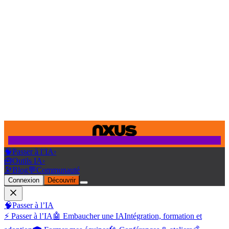
🧠
Passer à l’IA
›
🧰
Outils IA
›
🔭
Blog
💬
Communauté
Connexion
Découvrir
🧠
Passer à l’IA
⚡ Passer à l’IA
🤖 Embaucher une IA
Intégration, formation et