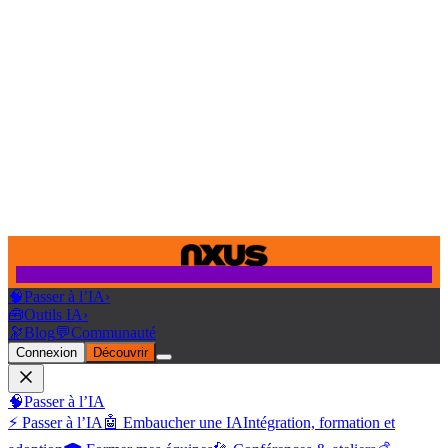
🧠
Passer à l’IA
›
🧰
Outils IA
›
🔭
Blog
💬
Communauté
Connexion
Découvrir
🧠
Passer à l’IA
⚡ Passer à l’IA
🤖 Embaucher une IA
Intégration, formation et