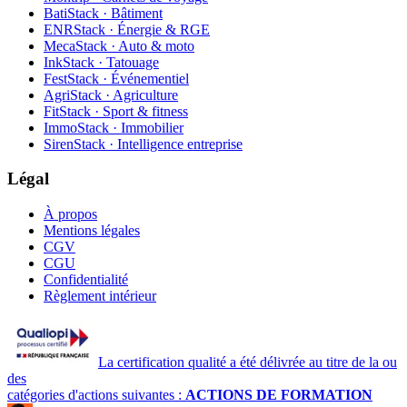
BatiStack · Bâtiment
ENRStack · Énergie & RGE
MecaStack · Auto & moto
InkStack · Tatouage
FestStack · Événementiel
AgriStack · Agriculture
FitStack · Sport & fitness
ImmoStack · Immobilier
SirenStack · Intelligence entreprise
Légal
À propos
Mentions légales
CGV
CGU
Confidentialité
Règlement intérieur
La certification qualité a été délivrée au titre de la ou
des
catégories d'actions suivantes :
ACTIONS DE FORMATION