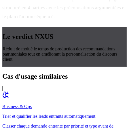
structuré en 4 parties avec les préconisations argumentées et
le plan d'action séquencé.
Le verdict
NXUS
Réduit de moitié le temps de production des recommandations
patrimoniales tout en améliorant la personnalisation du discours
client.
Cas d'usage
similaires
Business & Ops
Trier et qualifier les leads entrants automatiquement
Classer chaque demande entrante par priorité et type avant de