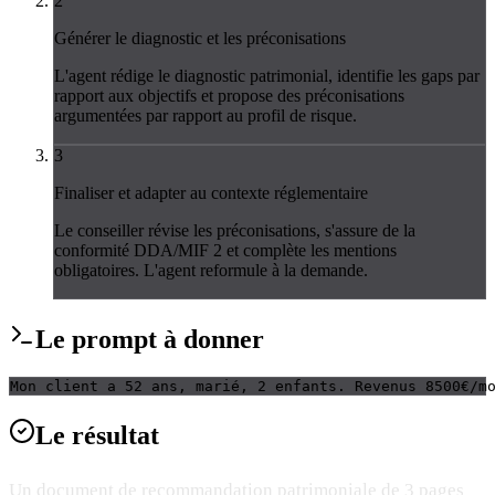
2
Générer le diagnostic et les préconisations
L'agent rédige le diagnostic patrimonial, identifie les gaps par
rapport aux objectifs et propose des préconisations
argumentées par rapport au profil de risque.
3
Finaliser et adapter au contexte réglementaire
Le conseiller révise les préconisations, s'assure de la
conformité DDA/MIF 2 et complète les mentions
obligatoires. L'agent reformule à la demande.
Le
prompt
à donner
Mon client a 52 ans, marié, 2 enfants. Revenus 8500€/m
Le
résultat
Un document de recommandation patrimoniale de 3 pages