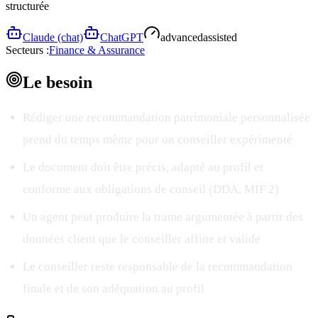
structurée
Claude (chat)
ChatGPT
advanced
assisted
Secteurs :
Finance & Assurance
Le
besoin
Rédiger une recommandation patrimoniale personnalisée
prend du temps même pour un conseiller expérimenté
Le document doit être précis, adapté au profil et
conforme aux obligations de conseil (DDA, MIF 2)
Un agent peut produire la trame argumentée à partir des
données client que le conseiller affine et valide
Le conseiller reste responsable de la recommandation
finale et de son adéquation au profil