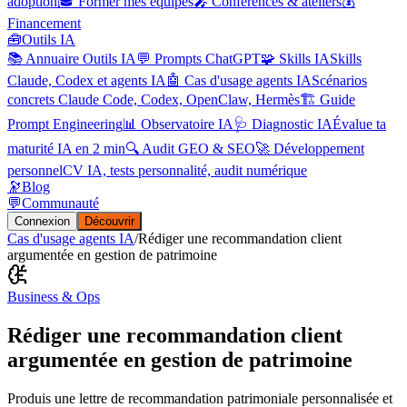
adoption
🎓 Former mes équipes
🎤 Conférences & ateliers
💰
Financement
🧰
Outils IA
📚 Annuaire Outils IA
💬 Prompts ChatGPT
🧩 Skills IA
Skills
Claude, Codex et agents IA
🤖 Cas d'usage agents IA
Scénarios
concrets Claude Code, Codex, OpenClaw, Hermès
🏗️ Guide
Prompt Engineering
📊 Observatoire IA
🩺 Diagnostic IA
Évalue ta
maturité IA en 2 min
🔍 Audit GEO & SEO
🚀 Développement
personnel
CV IA, tests personnalité, audit numérique
🔭
Blog
💬
Communauté
Connexion
Découvrir
Cas d'usage agents IA
/
Rédiger une recommandation client
argumentée en gestion de patrimoine
Business & Ops
Rédiger une recommandation client
argumentée en gestion de patrimoine
Produis une lettre de recommandation patrimoniale personnalisée et