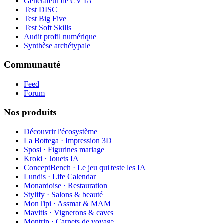
Générateur de CV IA
Test DISC
Test Big Five
Test Soft Skills
Audit profil numérique
Synthèse archétypale
Communauté
Feed
Forum
Nos produits
Découvrir l'écosystème
La Bottega · Impression 3D
Sposi · Figurines mariage
Kroki · Jouets IA
ConceptBench · Le jeu qui teste les IA
Lundis · Life Calendar
Monardoise · Restauration
Stylify · Salons & beauté
MonTipi · Assmat & MAM
Mavitis · Vignerons & caves
Montrip · Carnets de voyage