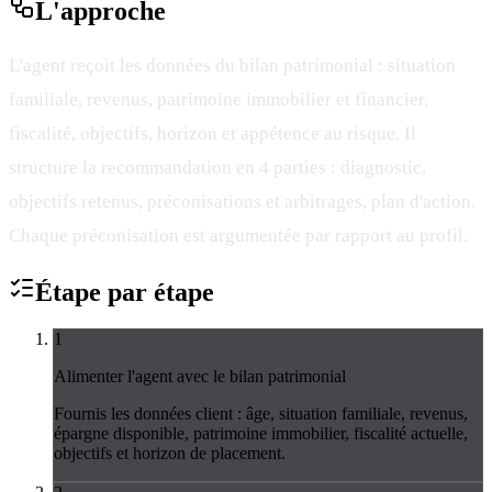
L'
approche
L'agent reçoit les données du bilan patrimonial : situation
familiale, revenus, patrimoine immobilier et financier,
fiscalité, objectifs, horizon et appétence au risque. Il
structure la recommandation en 4 parties : diagnostic,
objectifs retenus, préconisations et arbitrages, plan d'action.
Chaque préconisation est argumentée par rapport au profil.
Étape par
étape
1
Alimenter l'agent avec le bilan patrimonial
Fournis les données client : âge, situation familiale, revenus,
épargne disponible, patrimoine immobilier, fiscalité actuelle,
objectifs et horizon de placement.