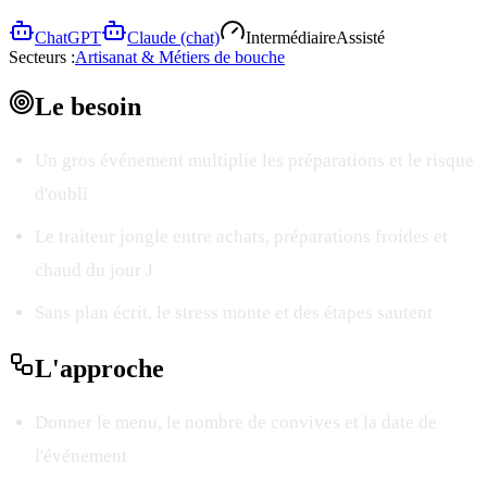
ChatGPT
Claude (chat)
Intermédiaire
Assisté
Secteurs :
Artisanat & Métiers de bouche
Le
besoin
Un gros événement multiplie les préparations et le risque
d'oubli
Le traiteur jongle entre achats, préparations froides et
chaud du jour J
Sans plan écrit, le stress monte et des étapes sautent
L'
approche
Donner le menu, le nombre de convives et la date de
l'événement