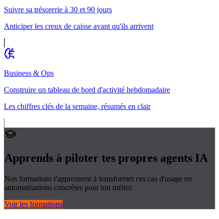
Suivre sa trésorerie à 30 et 90 jours
Anticiper les creux de caisse avant qu'ils arrivent
Business & Ops
Construire un tableau de bord d'activité hebdomadaire
Les chiffres clés de la semaine, résumés en clair
Apprends à piloter tes propres
agents IA
Nos formations t'apprennent à transformer ces cas d'usage en
automatisations concrètes pour ton métier.
Voir les formations