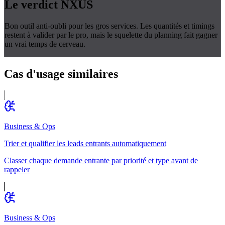
Le verdict
NXUS
Bon outil anti-oubli pour les gros services. Les quantités et timings
restent à valider par le pro, mais le squelette du planning fait gagner
un vrai temps de cerveau.
Cas d'usage
similaires
Business & Ops
Trier et qualifier les leads entrants automatiquement
Classer chaque demande entrante par priorité et type avant de
rappeler
Business & Ops