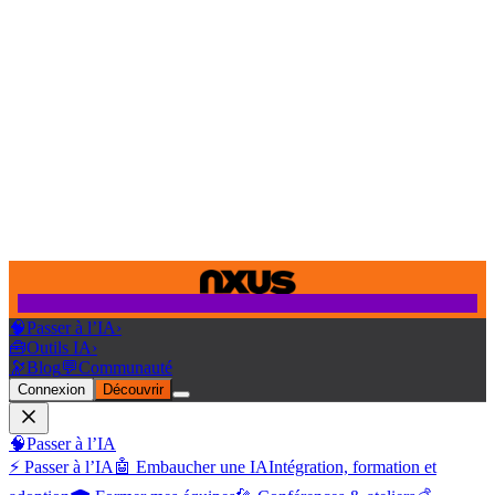
🧠
Passer à l’IA
›
🧰
Outils IA
›
🔭
Blog
💬
Communauté
Connexion
Découvrir
🧠
Passer à l’IA
⚡ Passer à l’IA
🤖 Embaucher une IA
Intégration, formation et