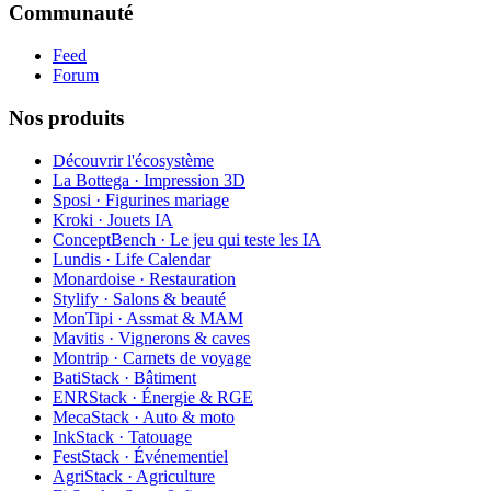
Communauté
Feed
Forum
Nos produits
Découvrir l'écosystème
La Bottega · Impression 3D
Sposi · Figurines mariage
Kroki · Jouets IA
ConceptBench · Le jeu qui teste les IA
Lundis · Life Calendar
Monardoise · Restauration
Stylify · Salons & beauté
MonTipi · Assmat & MAM
Mavitis · Vignerons & caves
Montrip · Carnets de voyage
BatiStack · Bâtiment
ENRStack · Énergie & RGE
MecaStack · Auto & moto
InkStack · Tatouage
FestStack · Événementiel
AgriStack · Agriculture