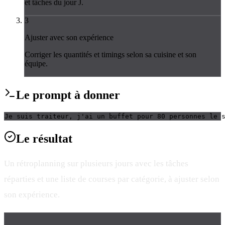
et tâches du jour J.
3
Ajuster avec son expérience
Corriger les quantités et timings selon sa cuisine et son
équipe.
Le
prompt
à donner
Je suis traiteur, j'ai un buffet pour 80 personnes le 
Le
résultat
Un rétroplanning sur plusieurs jours avec les tâches
réparties et une liste de courses par catégorie, à ajuster selon
son expérience.