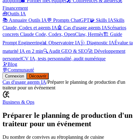
adoption
🎓 Former mes équipes
🎤 Conférences & ateliers
💰
Financement
🧰
Outils IA
📚 Annuaire Outils IA
💬 Prompts ChatGPT
🧩 Skills IA
Skills
Claude, Codex et agents IA
🤖 Cas d'usage agents IA
Scénarios
concrets Claude Code, Codex, OpenClaw, Hermès
🏗️ Guide
Prompt Engineering
📊 Observatoire IA
🩺 Diagnostic IA
Évalue ta
maturité IA en 2 min
🔍 Audit GEO & SEO
🚀 Développement
personnel
CV IA, tests personnalité, audit numérique
🔭
Blog
💬
Communauté
Connexion
Découvrir
Cas d'usage agents IA
/
Préparer le planning de production d'un
traiteur pour un événement
Business & Ops
Préparer le planning de production d'un
traiteur pour un événement
Du nombre de convives au rétroplanning de cuisine