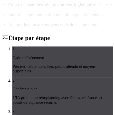
Couvrir démarches administratives, logistique et sécurité
Inclure la communication et le bilan post-événement
Adapter le plan aux moyens réels de la commune
Étape par
étape
1
Cadrer l'événement
Préciser nature, date, lieu, public attendu et moyens
disponibles.
2
Générer le plan
L'IA produit un rétroplanning avec tâches, échéances et
points de vigilance sécurité.
3