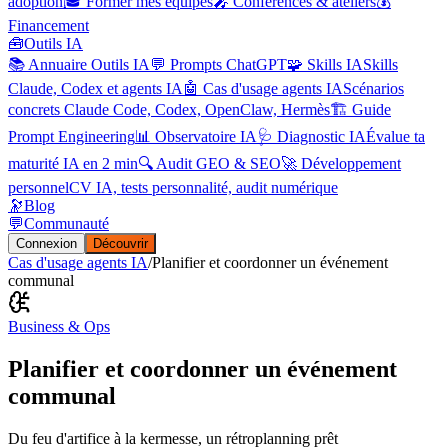
adoption
🎓 Former mes équipes
🎤 Conférences & ateliers
💰
Financement
🧰
Outils IA
📚 Annuaire Outils IA
💬 Prompts ChatGPT
🧩 Skills IA
Skills
Claude, Codex et agents IA
🤖 Cas d'usage agents IA
Scénarios
concrets Claude Code, Codex, OpenClaw, Hermès
🏗️ Guide
Prompt Engineering
📊 Observatoire IA
🩺 Diagnostic IA
Évalue ta
maturité IA en 2 min
🔍 Audit GEO & SEO
🚀 Développement
personnel
CV IA, tests personnalité, audit numérique
🔭
Blog
💬
Communauté
Connexion
Découvrir
Cas d'usage agents IA
/
Planifier et coordonner un événement
communal
Business & Ops
Planifier et coordonner un événement
communal
Du feu d'artifice à la kermesse, un rétroplanning prêt