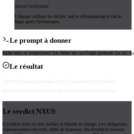
Suivre l'exécution
L'équipe attribue les tâches, suit le rétroplanning et fait le
bilan après l'événement.
Le
prompt
à donner
Aide-moi à organiser la fête du village prévue le 21 j
Le
résultat
Un rétroplanning complet sur 8 semaines avec tâches,
échéances et alertes sécurité, prêt à attribuer et suivre.
Le verdict
NXUS
Excellent pour ne rien oublier et répartir la charge. Les obligations
réglementaires (sécurité, débit de boissons, feu d'artifice) doivent