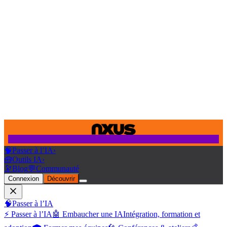
🧠
Passer à l’IA
›
🧰
Outils IA
›
🔭
Blog
💬
Communauté
Connexion
Découvrir
🧠
Passer à l’IA
⚡ Passer à l’IA
🤖 Embaucher une IA
Intégration, formation et