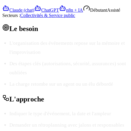
Claude (chat)
ChatGPT
n8n + IA
Débutant
Assisté
Secteurs :
Collectivités & Service public
Le
besoin
L'organisation des événements repose sur la mémoire et
l'improvisation
Des étapes clés (autorisations, sécurité, assurances) sont
oubliées
La charge retombe sur un agent ou un élu débordé
L'
approche
Indiquer le type d'événement, la date et l'ampleur
Demander un rétroplanning avec jalons et responsables