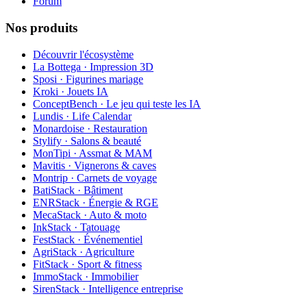
Forum
Nos produits
Découvrir l'écosystème
La Bottega · Impression 3D
Sposi · Figurines mariage
Kroki · Jouets IA
ConceptBench · Le jeu qui teste les IA
Lundis · Life Calendar
Monardoise · Restauration
Stylify · Salons & beauté
MonTipi · Assmat & MAM
Mavitis · Vignerons & caves
Montrip · Carnets de voyage
BatiStack · Bâtiment
ENRStack · Énergie & RGE
MecaStack · Auto & moto
InkStack · Tatouage
FestStack · Événementiel
AgriStack · Agriculture
FitStack · Sport & fitness
ImmoStack · Immobilier
SirenStack · Intelligence entreprise