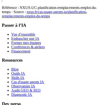
Référence :
NXUS-UC-planification-remplacements-emploi-du-
temps
· Source :
nxus.fr/cas-usage-agents-ia/
planification-
remplacements-emploi-du-temps
Passer à l’IA
Vue d’ensemble
Embaucher une IA
Former mes équipes
Conférences & ateliers
Financement
Ressources
Blog
Outils IA
Skills IA
Cas d'usage agents IA
Observatoire IA
Audit GEO & SEO
Diagnostic IA
Dev perso