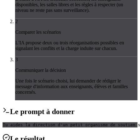
disponibles, les salles libres et les règles à respecter (un
niveau ne reste pas sans surveillance).
2
Comparer les scénarios
L'IA propose deux ou trois réorganisations possibles en
signalant les conflits et la charge induite sur chacun.
3
Communiquer la décision
Une fois le scénario choisi, lui demander de rédiger le
message d'information aux enseignants, élèves et familles
concernés.
Le
prompt
à donner
Tu aides la direction d'un petit organisme de soutien 
Le
résultat