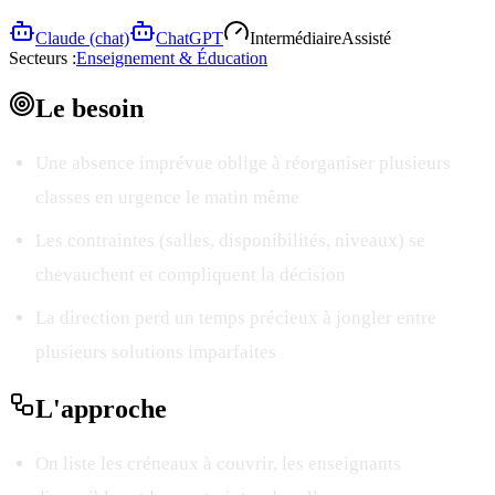
Claude (chat)
ChatGPT
Intermédiaire
Assisté
Secteurs :
Enseignement & Éducation
Le
besoin
Une absence imprévue oblige à réorganiser plusieurs
classes en urgence le matin même
Les contraintes (salles, disponibilités, niveaux) se
chevauchent et compliquent la décision
La direction perd un temps précieux à jongler entre
plusieurs solutions imparfaites
L'
approche
On liste les créneaux à couvrir, les enseignants