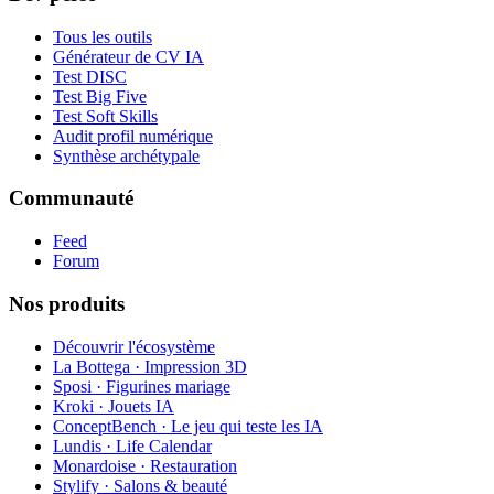
Tous les outils
Générateur de CV IA
Test DISC
Test Big Five
Test Soft Skills
Audit profil numérique
Synthèse archétypale
Communauté
Feed
Forum
Nos produits
Découvrir l'écosystème
La Bottega · Impression 3D
Sposi · Figurines mariage
Kroki · Jouets IA
ConceptBench · Le jeu qui teste les IA
Lundis · Life Calendar
Monardoise · Restauration
Stylify · Salons & beauté