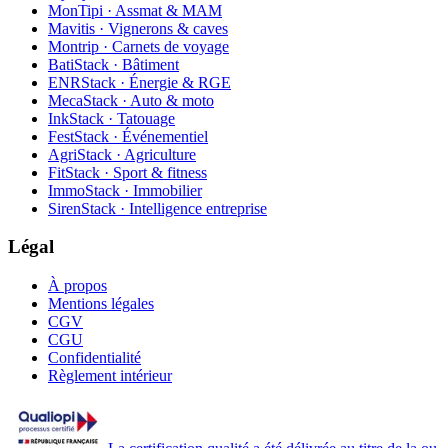
MonTipi · Assmat & MAM
Mavitis · Vignerons & caves
Montrip · Carnets de voyage
BatiStack · Bâtiment
ENRStack · Énergie & RGE
MecaStack · Auto & moto
InkStack · Tatouage
FestStack · Événementiel
AgriStack · Agriculture
FitStack · Sport & fitness
ImmoStack · Immobilier
SirenStack · Intelligence entreprise
Légal
À propos
Mentions légales
CGV
CGU
Confidentialité
Règlement intérieur