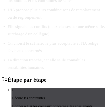
disponibles et les contraintes de salles
L'IA propose plusieurs combinaisons de remplacement
ou de regroupement
Elle signale les conflits (deux classes sur une même salle,
surcharge d'un collègue)
On choisit le scénario le plus acceptable et l'IA rédige
l'avis aux concernés
La direction tranche, car elle seule connaît les
sensibilités humaines
Étape par
étape
1
Décrire les contraintes
Donner à l'IA les créneaux concernés, les enseignants