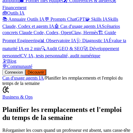
adoption
🎓 Former mes équipes
🎤 Conférences & ateliers
💰
Financement
🧰
Outils IA
📚 Annuaire Outils IA
💬 Prompts ChatGPT
🧩 Skills IA
Skills
Claude, Codex et agents IA
🤖 Cas d'usage agents IA
Scénarios
concrets Claude Code, Codex, OpenClaw, Hermès
🏗️ Guide
Prompt Engineering
📊 Observatoire IA
🩺 Diagnostic IA
Évalue ta
maturité IA en 2 min
🔍 Audit GEO & SEO
🚀 Développement
personnel
CV IA, tests personnalité, audit numérique
🔭
Blog
💬
Communauté
Connexion
Découvrir
Cas d'usage agents IA
/
Planifier les remplacements et l'emploi du
temps de la semaine
Business & Ops
Planifier les remplacements et l'emploi
du temps de la semaine
Réorganiser les cours quand un professeur est absent, sans casse-tête