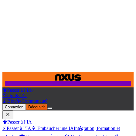
🧠
Passer à l’IA
›
🧰
Outils IA
›
🔭
Blog
💬
Communauté
Connexion
Découvrir
🧠
Passer à l’IA
⚡ Passer à l’IA
🤖 Embaucher une IA
Intégration, formation et