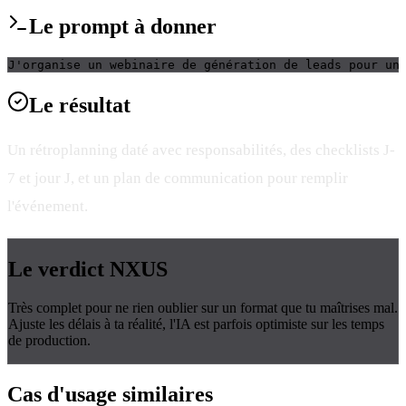
Le
prompt
à donner
J'organise un webinaire de génération de leads pour un
Le
résultat
Un rétroplanning daté avec responsabilités, des checklists J-
7 et jour J, et un plan de communication pour remplir
l'événement.
Le verdict
NXUS
Très complet pour ne rien oublier sur un format que tu maîtrises mal.
Ajuste les délais à ta réalité, l'IA est parfois optimiste sur les temps
de production.
Cas d'usage
similaires