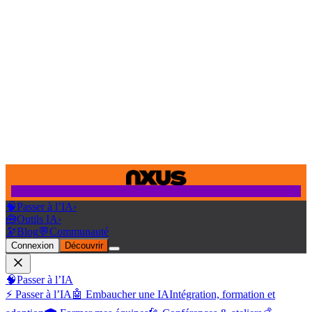
🧠
Passer à l’IA
›
🧰
Outils IA
›
🔭
Blog
💬
Communauté
Connexion
Découvrir
🧠
Passer à l’IA
⚡ Passer à l’IA
🤖 Embaucher une IA
Intégration, formation et