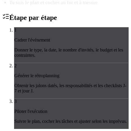
Tu suis le plan et coches au fur et à mesure
Étape par
étape
1
Cadrer l'événement
Donner le type, la date, le nombre d'invités, le budget et les
contraintes.
2
Générer le rétroplanning
Obtenir les jalons datés, les responsabilités et les checklists J-
7 et jour J.
3
Piloter l'exécution
Suivre le plan, cocher les tâches et ajuster selon les imprévus.