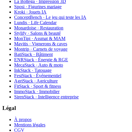
La Bottega · Impression 3D
Sposi · Figurines mariage
Kroki · Jouets IA
ConceptBench · Le jeu qui teste les IA
Lundis · Life Calendar
Monardoise · Restauration
Stylify · Salons & beauté
MonTipi · Assmat & MAM
Mavitis · Vignerons & caves
Montrip · Carnets de voyage
BatiStack · Bâtiment
ENRStack · Énergie & RGE
MecaStack · Auto & moto
InkStack · Tatouage
FestStack · Événementiel
AgriStack · Agriculture
FitStack · Sport & fitness
ImmoStack · Immobilier
SirenStack · Intelligence entreprise
Légal
À propos
Mentions légales
CGV