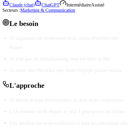
Claude (chat)
ChatGPT
Intermédiaire
Assisté
Secteurs :
Marketing & Communication
Le
besoin
Tu organises un événement et tu crains d'oublier des
étapes
Tu n'as pas de rétroplanning, tout est dans ta tête
Tu veux une checklist que toute l'équipe puisse suivre
L'
approche
Tu décris le type d'événement, la date et les contraintes
L'IA remonte le fil depuis le jour J pour poser les jalons
Elle attribue les responsabilités et liste les checklists clés