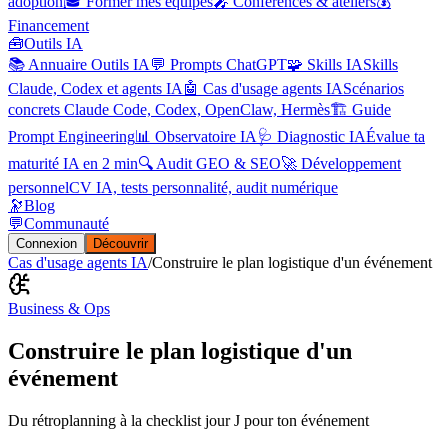
adoption
🎓 Former mes équipes
🎤 Conférences & ateliers
💰
Financement
🧰
Outils IA
📚 Annuaire Outils IA
💬 Prompts ChatGPT
🧩 Skills IA
Skills
Claude, Codex et agents IA
🤖 Cas d'usage agents IA
Scénarios
concrets Claude Code, Codex, OpenClaw, Hermès
🏗️ Guide
Prompt Engineering
📊 Observatoire IA
🩺 Diagnostic IA
Évalue ta
maturité IA en 2 min
🔍 Audit GEO & SEO
🚀 Développement
personnel
CV IA, tests personnalité, audit numérique
🔭
Blog
💬
Communauté
Connexion
Découvrir
Cas d'usage agents IA
/
Construire le plan logistique d'un événement
Business & Ops
Construire le plan logistique d'un
événement
Du rétroplanning à la checklist jour J pour ton événement