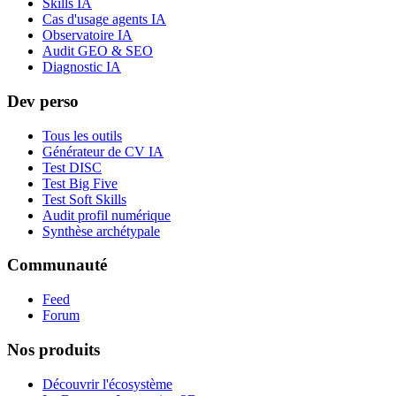
Skills IA
Cas d'usage agents IA
Observatoire IA
Audit GEO & SEO
Diagnostic IA
Dev perso
Tous les outils
Générateur de CV IA
Test DISC
Test Big Five
Test Soft Skills
Audit profil numérique
Synthèse archétypale
Communauté
Feed
Forum
Nos produits
Découvrir l'écosystème