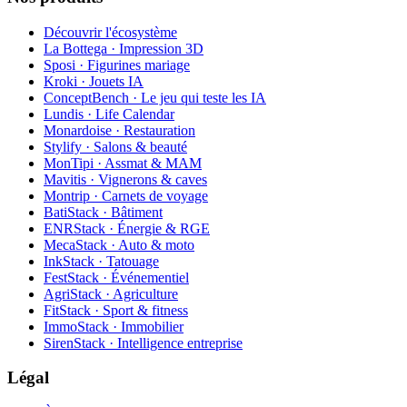
Découvrir l'écosystème
La Bottega · Impression 3D
Sposi · Figurines mariage
Kroki · Jouets IA
ConceptBench · Le jeu qui teste les IA
Lundis · Life Calendar
Monardoise · Restauration
Stylify · Salons & beauté
MonTipi · Assmat & MAM
Mavitis · Vignerons & caves
Montrip · Carnets de voyage
BatiStack · Bâtiment
ENRStack · Énergie & RGE
MecaStack · Auto & moto
InkStack · Tatouage
FestStack · Événementiel
AgriStack · Agriculture
FitStack · Sport & fitness
ImmoStack · Immobilier
SirenStack · Intelligence entreprise
Légal