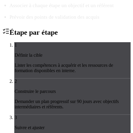
Associer à chaque étape un objectif et un référent
Prévoir des points de validation des acquis
Étape par
étape
1
Définir la cible
Lister les compétences à acquérir et les ressources de
formation disponibles en interne.
2
Construire le parcours
Demander un plan progressif sur 90 jours avec objectifs
intermédiaires et référents.
3
Suivre et ajuster