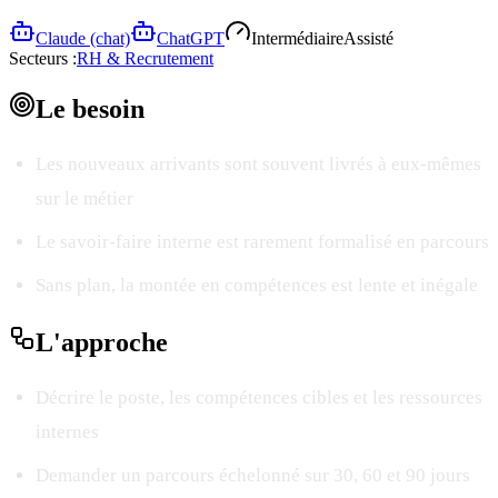
Claude (chat)
ChatGPT
Intermédiaire
Assisté
Secteurs :
RH & Recrutement
Le
besoin
Les nouveaux arrivants sont souvent livrés à eux-mêmes
sur le métier
Le savoir-faire interne est rarement formalisé en parcours
Sans plan, la montée en compétences est lente et inégale
L'
approche
Décrire le poste, les compétences cibles et les ressources
internes
Demander un parcours échelonné sur 30, 60 et 90 jours