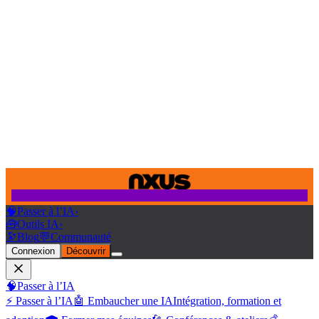
🧠
Passer à l’IA
›
🧰
Outils IA
›
🔭
Blog
💬
Communauté
Connexion
Découvrir
🧠
Passer à l’IA
⚡ Passer à l’IA
🤖 Embaucher une IA
Intégration, formation et