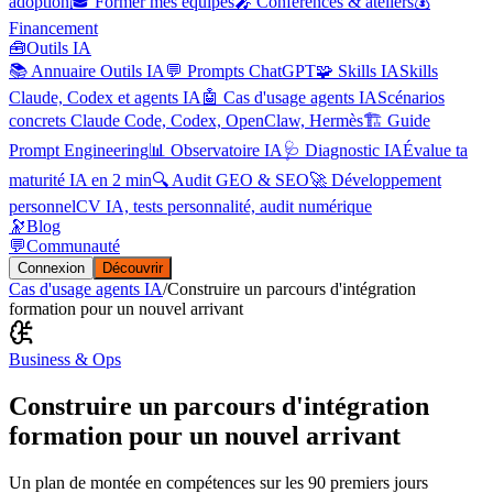
adoption
🎓 Former mes équipes
🎤 Conférences & ateliers
💰
Financement
🧰
Outils IA
📚 Annuaire Outils IA
💬 Prompts ChatGPT
🧩 Skills IA
Skills
Claude, Codex et agents IA
🤖 Cas d'usage agents IA
Scénarios
concrets Claude Code, Codex, OpenClaw, Hermès
🏗️ Guide
Prompt Engineering
📊 Observatoire IA
🩺 Diagnostic IA
Évalue ta
maturité IA en 2 min
🔍 Audit GEO & SEO
🚀 Développement
personnel
CV IA, tests personnalité, audit numérique
🔭
Blog
💬
Communauté
Connexion
Découvrir
Cas d'usage agents IA
/
Construire un parcours d'intégration
formation pour un nouvel arrivant
Business & Ops
Construire un parcours d'intégration
formation pour un nouvel arrivant
Un plan de montée en compétences sur les 90 premiers jours