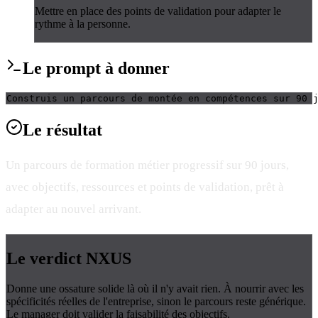
Mettre en place des points de validation pour adapter le
rythme à la personne.
Le
prompt
à donner
Construis un parcours de montée en compétences sur 90 
Le
résultat
Un parcours de formation métier progressif sur 90 jours,
avec objectifs, ressources et points de validation, prêt à
adapter au nouvel arrivant.
Le verdict
NXUS
Donne une ossature solide là où il n'y avait rien. À nourrir avec les
spécificités réelles de l'entreprise, sinon le parcours reste générique.
Le manager doit valider la faisabilité des objectifs.