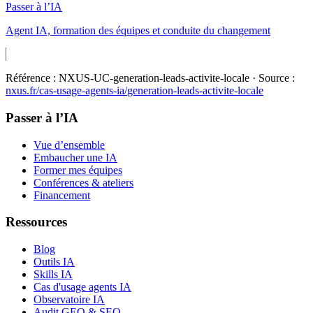
Passer à l’IA
Agent IA, formation des équipes et conduite du changement
Référence :
NXUS-UC-generation-leads-activite-locale
· Source :
nxus.fr/cas-usage-agents-ia/
generation-leads-activite-locale
Passer à l’IA
Vue d’ensemble
Embaucher une IA
Former mes équipes
Conférences & ateliers
Financement
Ressources
Blog
Outils IA
Skills IA
Cas d'usage agents IA
Observatoire IA
Audit GEO & SEO