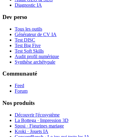
Diagnostic IA
Dev perso
Tous les outils
Générateur de CV IA
Test DISC
Test Big Five
Test Soft Skills
Audit profil numérique
Synthèse archétypale
Communauté
Feed
Forum
Nos produits
Découvrir l'écosystème
La Bottega · Impression 3D
Sposi · Figurines mariage
Kroki · Jouets IA
ConceptBench · Le jeu qui teste les IA