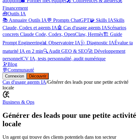
adoption
🎓 Former mes équipes
🎤 Conférences & ateliers
💰
Financement
🧰
Outils IA
📚 Annuaire Outils IA
💬 Prompts ChatGPT
🧩 Skills IA
Skills
Claude, Codex et agents IA
🤖 Cas d'usage agents IA
Scénarios
concrets Claude Code, Codex, OpenClaw, Hermès
🏗️ Guide
Prompt Engineering
📊 Observatoire IA
🩺 Diagnostic IA
Évalue ta
maturité IA en 2 min
🔍 Audit GEO & SEO
🚀 Développement
personnel
CV IA, tests personnalité, audit numérique
🔭
Blog
💬
Communauté
Connexion
Découvrir
Cas d'usage agents IA
/
Générer des leads pour une petite activité
locale
Business & Ops
Générer des leads pour une petite activité
locale
Un agent qui trouve des clients potentiels dans ton secteur