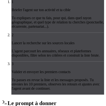
1
Briefer l'agent sur ton activité et ta cible
Tu expliques ce que tu fais, pour qui, dans quel rayon
géographique, et quel type de relation tu cherches (ponctuelle,
récurrente, partenariat...).
2
Lancer la recherche sur les sources locales
L'agent parcourt les annuaires, réseaux et plateformes
disponibles, filtre selon tes critères et construit la liste brute.
3
Valider et envoyer les premiers contacts
Tu passes en revue la liste et les messages proposés. Tu
envoies les 10 premiers, observes les retours et ajustes avec
l'agent avant de continuer.
Le
prompt
à donner