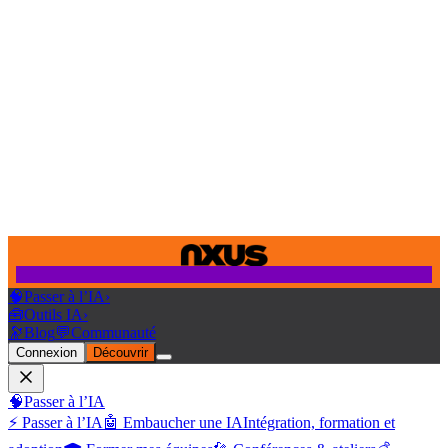
🧠
Passer à l’IA
›
🧰
Outils IA
›
🔭
Blog
💬
Communauté
Connexion
Découvrir
🧠
Passer à l’IA
⚡ Passer à l’IA
🤖 Embaucher une IA
Intégration, formation et