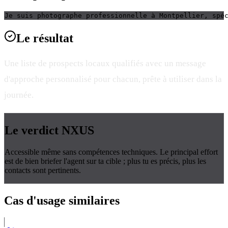
Je suis photographe professionnelle à Montpellier, spé
Le
résultat
Une liste de prospects locaux qualifiés avec un message
d'approche personnalisé pour chacun, prête à utiliser dans la
journée.
Le verdict
NXUS
Accessible même sans compétences techniques. Le principal effort
est de bien briefer l'agent sur ta cible ; plus tu es précis, plus les
contacts sont pertinents.
Cas d'usage
similaires