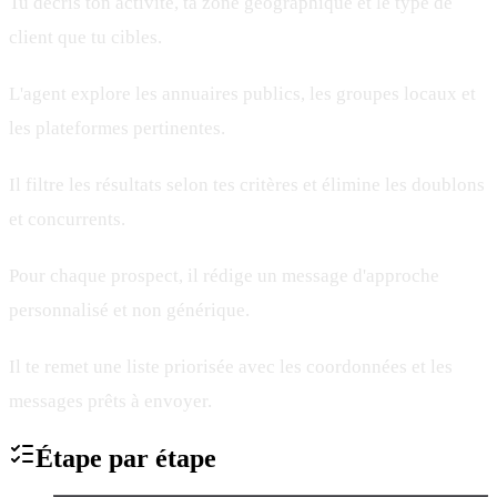
Tu décris ton activité, ta zone géographique et le type de
client que tu cibles.
L'agent explore les annuaires publics, les groupes locaux et
les plateformes pertinentes.
Il filtre les résultats selon tes critères et élimine les doublons
et concurrents.
Pour chaque prospect, il rédige un message d'approche
personnalisé et non générique.
Il te remet une liste priorisée avec les coordonnées et les
messages prêts à envoyer.
Étape par
étape