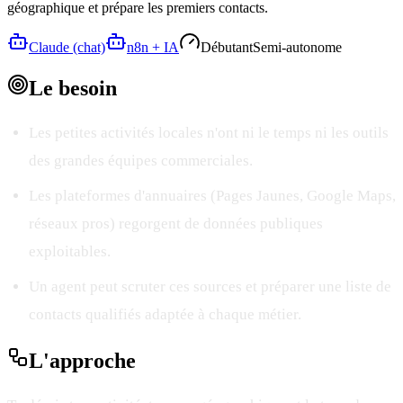
géographique et prépare les premiers contacts.
Claude (chat)
n8n + IA
Débutant
Semi-autonome
Le
besoin
Les petites activités locales n'ont ni le temps ni les outils
des grandes équipes commerciales.
Les plateformes d'annuaires (Pages Jaunes, Google Maps,
réseaux pros) regorgent de données publiques
exploitables.
Un agent peut scruter ces sources et préparer une liste de
contacts qualifiés adaptée à chaque métier.
L'
approche