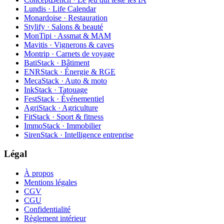
Lundis · Life Calendar
Monardoise · Restauration
Stylify · Salons & beauté
MonTipi · Assmat & MAM
Mavitis · Vignerons & caves
Montrip · Carnets de voyage
BatiStack · Bâtiment
ENRStack · Énergie & RGE
MecaStack · Auto & moto
InkStack · Tatouage
FestStack · Événementiel
AgriStack · Agriculture
FitStack · Sport & fitness
ImmoStack · Immobilier
SirenStack · Intelligence entreprise
Légal
À propos
Mentions légales
CGV
CGU
Confidentialité
Règlement intérieur