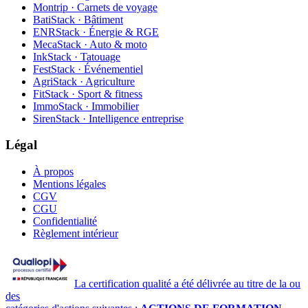
Montrip · Carnets de voyage
BatiStack · Bâtiment
ENRStack · Énergie & RGE
MecaStack · Auto & moto
InkStack · Tatouage
FestStack · Événementiel
AgriStack · Agriculture
FitStack · Sport & fitness
ImmoStack · Immobilier
SirenStack · Intelligence entreprise
Légal
À propos
Mentions légales
CGV
CGU
Confidentialité
Règlement intérieur
La certification qualité a été délivrée au titre de la ou
des