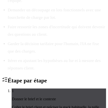
l'équipe.
Demander un découpage en lots fonctionnels avec une
fourchette de charge par lot.
Faire ressortir les zones d'incertitude qui doivent devenir
des questions au client.
Garder la décision tarifaire pour l'humain, l'IA ne fixe
que des charges.
Itérer en ajustant les hypothèses au fur et à mesure des
réponses client.
Étape par
étape
1
Donner le brief et le contexte
Coller le brief client et préciser la stack habituelle, la taille