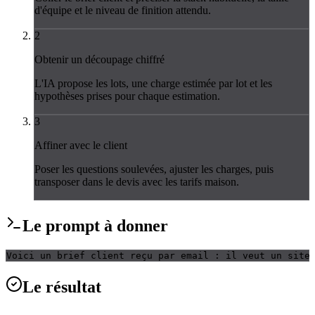
d'équipe et le niveau de finition attendu.
2
Obtenir un découpage chiffré
L'IA propose les lots, une charge estimée par lot et les
hypothèses prises pour chaque estimation.
3
Affiner avec le client
Poser les questions soulevées, ajuster les charges, puis
transposer dans le devis avec les tarifs maison.
Le
prompt
à donner
Voici un brief client reçu par email : il veut un site
Le
résultat