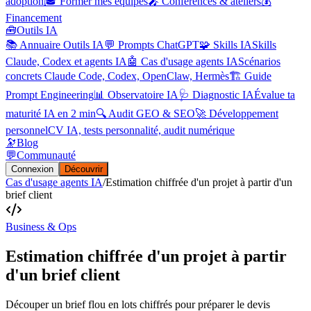
adoption
🎓 Former mes équipes
🎤 Conférences & ateliers
💰
Financement
🧰
Outils IA
📚 Annuaire Outils IA
💬 Prompts ChatGPT
🧩 Skills IA
Skills
Claude, Codex et agents IA
🤖 Cas d'usage agents IA
Scénarios
concrets Claude Code, Codex, OpenClaw, Hermès
🏗️ Guide
Prompt Engineering
📊 Observatoire IA
🩺 Diagnostic IA
Évalue ta
maturité IA en 2 min
🔍 Audit GEO & SEO
🚀 Développement
personnel
CV IA, tests personnalité, audit numérique
🔭
Blog
💬
Communauté
Connexion
Découvrir
Cas d'usage agents IA
/
Estimation chiffrée d'un projet à partir d'un
brief client
Business & Ops
Estimation chiffrée d'un projet à partir
d'un brief client
Découper un brief flou en lots chiffrés pour préparer le devis