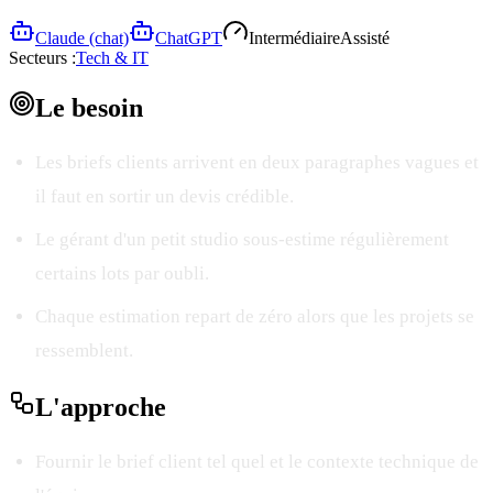
Claude (chat)
ChatGPT
Intermédiaire
Assisté
Secteurs :
Tech & IT
Le
besoin
Les briefs clients arrivent en deux paragraphes vagues et
il faut en sortir un devis crédible.
Le gérant d'un petit studio sous-estime régulièrement
certains lots par oubli.
Chaque estimation repart de zéro alors que les projets se
ressemblent.
L'
approche
Fournir le brief client tel quel et le contexte technique de