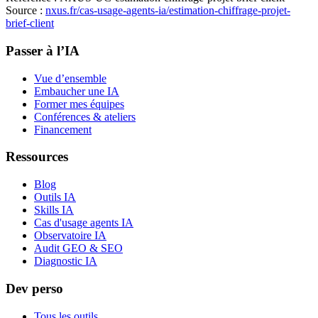
Source :
nxus.fr/cas-usage-agents-ia/
estimation-chiffrage-projet-
brief-client
Passer à l’IA
Vue d’ensemble
Embaucher une IA
Former mes équipes
Conférences & ateliers
Financement
Ressources
Blog
Outils IA
Skills IA
Cas d'usage agents IA
Observatoire IA
Audit GEO & SEO
Diagnostic IA
Dev perso
Tous les outils