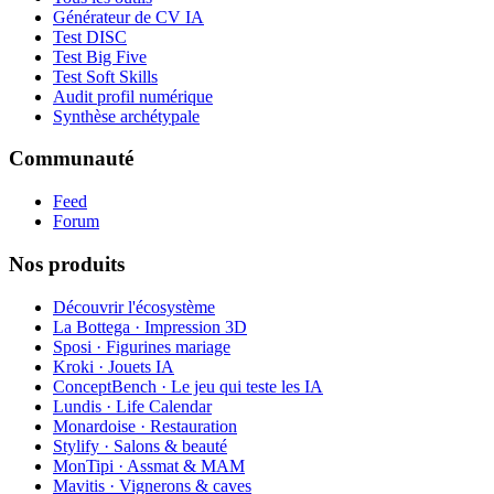
Générateur de CV IA
Test DISC
Test Big Five
Test Soft Skills
Audit profil numérique
Synthèse archétypale
Communauté
Feed
Forum
Nos produits
Découvrir l'écosystème
La Bottega · Impression 3D
Sposi · Figurines mariage
Kroki · Jouets IA
ConceptBench · Le jeu qui teste les IA
Lundis · Life Calendar
Monardoise · Restauration
Stylify · Salons & beauté
MonTipi · Assmat & MAM
Mavitis · Vignerons & caves