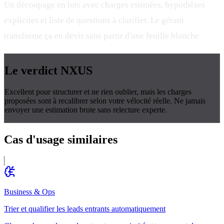
Un découpage en lots avec charges estimées, hypothèses
explicites et liste de questions à clarifier. Le gérant
transforme ça en devis sans partir d'une feuille blanche.
Le verdict
NXUS
Excellent pour structurer et ne rien oublier, mais les charges
proposées sont à recalibrer selon votre vélocité réelle. Ne jamais
envoyer une estimation brute sans relecture experte.
Cas d'usage
similaires
Business & Ops
Trier et qualifier les leads entrants automatiquement