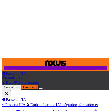
🧠
Passer à l’IA
›
🧰
Outils IA
›
🔭
Blog
💬
Communauté
Connexion
Découvrir
🧠
Passer à l’IA
⚡ Passer à l’IA
🤖 Embaucher une IA
Intégration, formation et