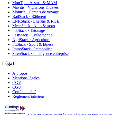
MonTipi · Assmat & MAM
Mavitis · Vignerons & caves
Montrip · Carnets de voyage
BatiStack · Bâtiment
ENRStack · Énergie & RGE
MecaStack · Auto & moto
InkStack · Tatouage
FestStack · Événementiel
AgriStack · Agriculture
FitStack · Sport & fitness
ImmoStack · Immobilier
SirenStack · Intelligence entreprise
Légal
À propos
Mentions légales
CGV
CGU
Confidentialité
Règlement intérieur