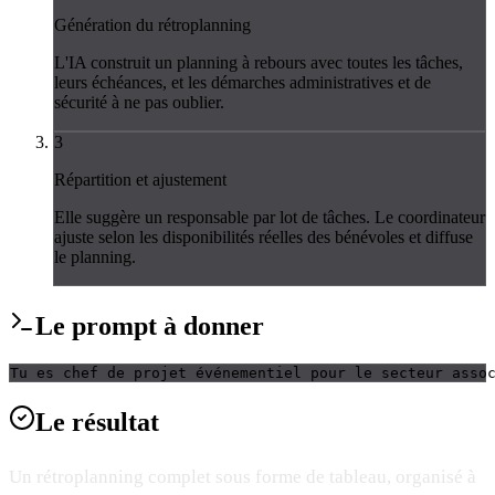
Génération du rétroplanning
L'IA construit un planning à rebours avec toutes les tâches,
leurs échéances, et les démarches administratives et de
sécurité à ne pas oublier.
3
Répartition et ajustement
Elle suggère un responsable par lot de tâches. Le coordinateur
ajuste selon les disponibilités réelles des bénévoles et diffuse
le planning.
Le
prompt
à donner
Tu es chef de projet événementiel pour le secteur asso
Le
résultat
Un rétroplanning complet sous forme de tableau, organisé à