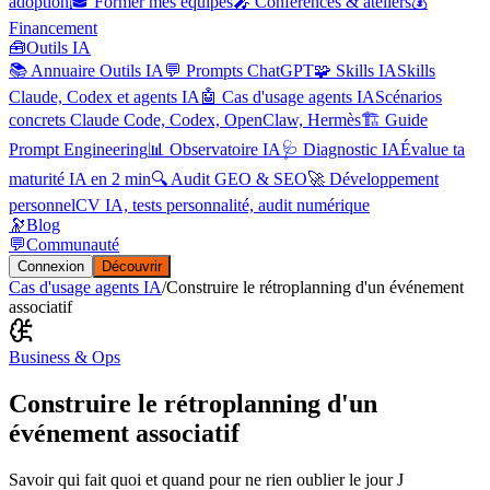
adoption
🎓 Former mes équipes
🎤 Conférences & ateliers
💰
Financement
🧰
Outils IA
📚 Annuaire Outils IA
💬 Prompts ChatGPT
🧩 Skills IA
Skills
Claude, Codex et agents IA
🤖 Cas d'usage agents IA
Scénarios
concrets Claude Code, Codex, OpenClaw, Hermès
🏗️ Guide
Prompt Engineering
📊 Observatoire IA
🩺 Diagnostic IA
Évalue ta
maturité IA en 2 min
🔍 Audit GEO & SEO
🚀 Développement
personnel
CV IA, tests personnalité, audit numérique
🔭
Blog
💬
Communauté
Connexion
Découvrir
Cas d'usage agents IA
/
Construire le rétroplanning d'un événement
associatif
Business & Ops
Construire le rétroplanning d'un
événement associatif
Savoir qui fait quoi et quand pour ne rien oublier le jour J