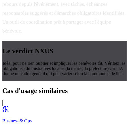
rebours depuis l'événement, avec tâches, échéances,
responsables suggérés et démarches obligatoires identifiées.
Un outil de coordination prêt à partager avec l'équipe
bénévole.
Le verdict
NXUS
Idéal pour ne rien oublier et impliquer les bénévoles tôt. Vérifiez les
obligations administratives locales (la mairie, la préfecture) car l'IA
donne un cadre général qui peut varier selon la commune et le lieu.
Cas d'usage
similaires
Business & Ops