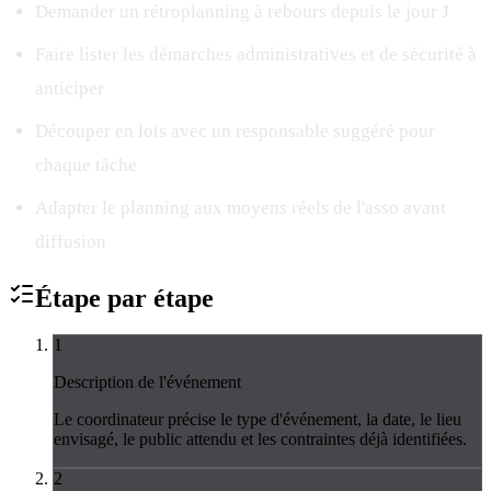
Demander un rétroplanning à rebours depuis le jour J
Faire lister les démarches administratives et de sécurité à
anticiper
Découper en lots avec un responsable suggéré pour
chaque tâche
Adapter le planning aux moyens réels de l'asso avant
diffusion
Étape par
étape
1
Description de l'événement
Le coordinateur précise le type d'événement, la date, le lieu
envisagé, le public attendu et les contraintes déjà identifiées.
2