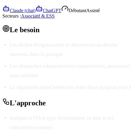
Claude (chat)
ChatGPT
Débutant
Assisté
Secteurs :
Associatif & ESS
Le
besoin
Les tâches d'organisation se découvrent au dernier
moment, dans la panique
Les démarches administratives (autorisation, assurance)
sont oubliées
La répartition entre bénévoles reste floue jusqu'au jour J
L'
approche
Indiquer à l'IA le type d'événement, la date et les
contraintes connues