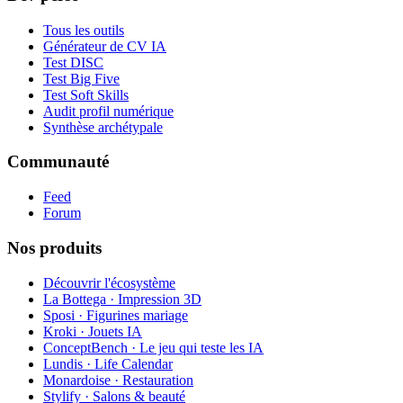
Tous les outils
Générateur de CV IA
Test DISC
Test Big Five
Test Soft Skills
Audit profil numérique
Synthèse archétypale
Communauté
Feed
Forum
Nos produits
Découvrir l'écosystème
La Bottega · Impression 3D
Sposi · Figurines mariage
Kroki · Jouets IA
ConceptBench · Le jeu qui teste les IA
Lundis · Life Calendar
Monardoise · Restauration
Stylify · Salons & beauté