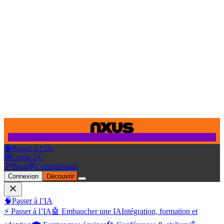
🧠
Passer à l’IA
›
🧰
Outils IA
›
🔭
Blog
💬
Communauté
Connexion
Découvrir
🧠
Passer à l’IA
⚡ Passer à l’IA
🤖 Embaucher une IA
Intégration, formation et