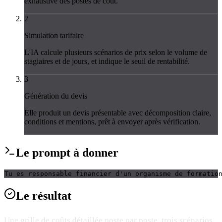
exhaustive des postes de coût.
2
Simulation tarifaire
L'IA calcule plusieurs scénarios de prix selon le volume de
stagiaires et de jours, et indique le seuil de rentabilité.
3
Génération du devis
Elle produit un devis présentable avec décomposition claire,
conditions et mentions, prêt à envoyer après vérification.
Le
prompt
à donner
Tu es responsable financier d'un organisme de formatio
Le
résultat
Une grille de coûts détaillée poste par poste, trois scénarios