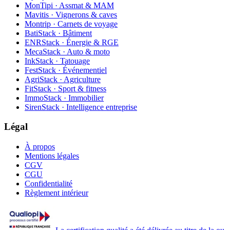
MonTipi · Assmat & MAM
Mavitis · Vignerons & caves
Montrip · Carnets de voyage
BatiStack · Bâtiment
ENRStack · Énergie & RGE
MecaStack · Auto & moto
InkStack · Tatouage
FestStack · Événementiel
AgriStack · Agriculture
FitStack · Sport & fitness
ImmoStack · Immobilier
SirenStack · Intelligence entreprise
Légal
À propos
Mentions légales
CGV
CGU
Confidentialité
Règlement intérieur