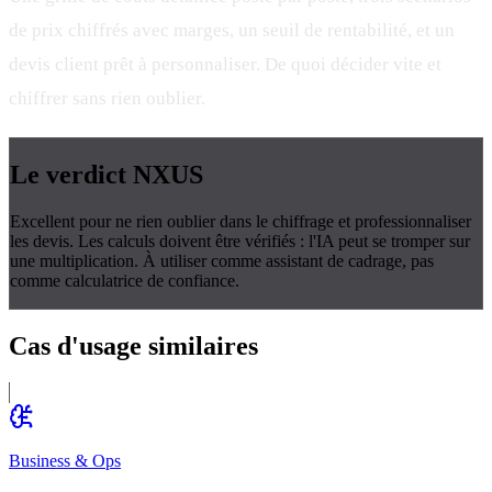
de prix chiffrés avec marges, un seuil de rentabilité, et un
devis client prêt à personnaliser. De quoi décider vite et
chiffrer sans rien oublier.
Le verdict
NXUS
Excellent pour ne rien oublier dans le chiffrage et professionnaliser
les devis. Les calculs doivent être vérifiés : l'IA peut se tromper sur
une multiplication. À utiliser comme assistant de cadrage, pas
comme calculatrice de confiance.
Cas d'usage
similaires
Business & Ops