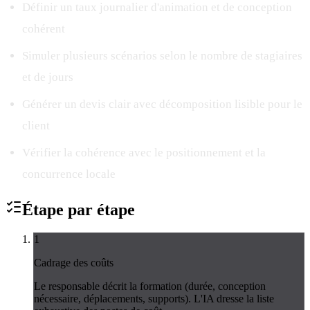
Définir un taux journalier d'animation et de conception
cohérent
Simuler plusieurs scénarios selon le nombre de stagiaires
et de jours
Générer un devis clair avec décomposition lisible pour le
client
Vérifier la cohérence avec le positionnement et la
concurrence locale
Étape par
étape
1
Cadrage des coûts
Le responsable décrit la formation (durée, conception
nécessaire, déplacements, supports). L'IA dresse la liste