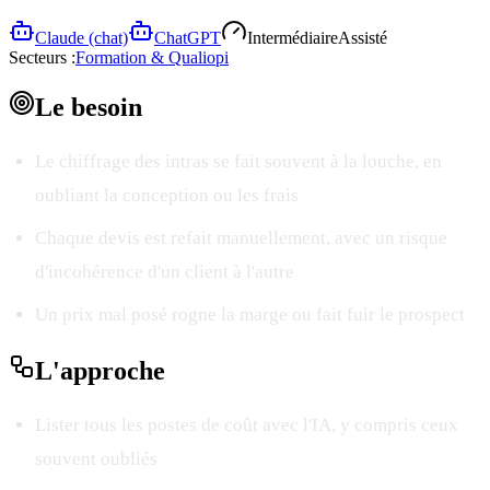
Claude (chat)
ChatGPT
Intermédiaire
Assisté
Secteurs :
Formation & Qualiopi
Le
besoin
Le chiffrage des intras se fait souvent à la louche, en
oubliant la conception ou les frais
Chaque devis est refait manuellement, avec un risque
d'incohérence d'un client à l'autre
Un prix mal posé rogne la marge ou fait fuir le prospect
L'
approche
Lister tous les postes de coût avec l'IA, y compris ceux
souvent oubliés