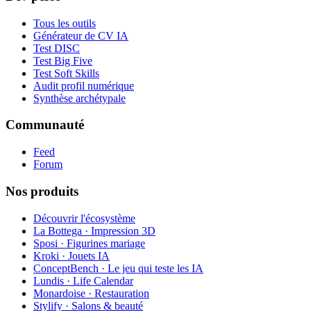
Tous les outils
Générateur de CV IA
Test DISC
Test Big Five
Test Soft Skills
Audit profil numérique
Synthèse archétypale
Communauté
Feed
Forum
Nos produits
Découvrir l'écosystème
La Bottega · Impression 3D
Sposi · Figurines mariage
Kroki · Jouets IA
ConceptBench · Le jeu qui teste les IA
Lundis · Life Calendar
Monardoise · Restauration
Stylify · Salons & beauté