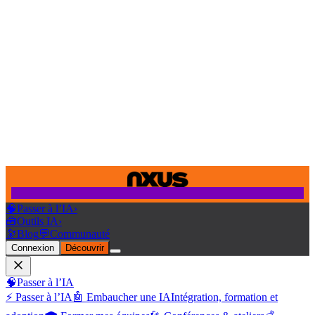
🧠
Passer à l’IA
›
🧰
Outils IA
›
🔭
Blog
💬
Communauté
Connexion
Découvrir
🧠
Passer à l’IA
⚡ Passer à l’IA
🤖 Embaucher une IA
Intégration, formation et