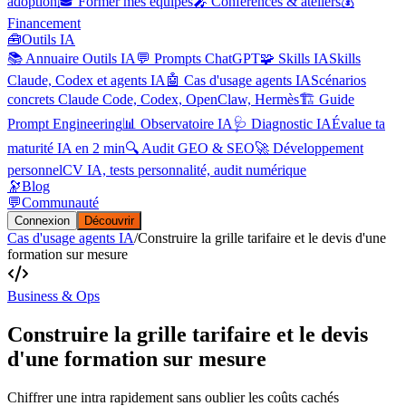
adoption
🎓 Former mes équipes
🎤 Conférences & ateliers
💰
Financement
🧰
Outils IA
📚 Annuaire Outils IA
💬 Prompts ChatGPT
🧩 Skills IA
Skills
Claude, Codex et agents IA
🤖 Cas d'usage agents IA
Scénarios
concrets Claude Code, Codex, OpenClaw, Hermès
🏗️ Guide
Prompt Engineering
📊 Observatoire IA
🩺 Diagnostic IA
Évalue ta
maturité IA en 2 min
🔍 Audit GEO & SEO
🚀 Développement
personnel
CV IA, tests personnalité, audit numérique
🔭
Blog
💬
Communauté
Connexion
Découvrir
Cas d'usage agents IA
/
Construire la grille tarifaire et le devis d'une
formation sur mesure
Business & Ops
Construire la grille tarifaire et le devis
d'une formation sur mesure
Chiffrer une intra rapidement sans oublier les coûts cachés