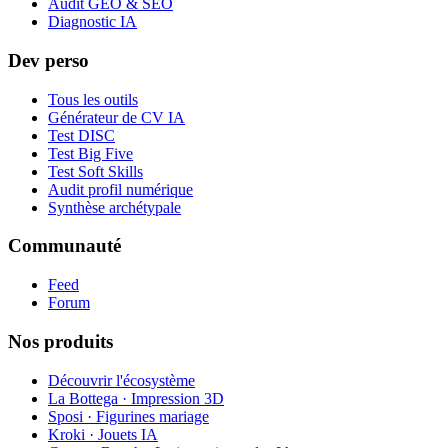
Audit GEO & SEO
Diagnostic IA
Dev perso
Tous les outils
Générateur de CV IA
Test DISC
Test Big Five
Test Soft Skills
Audit profil numérique
Synthèse archétypale
Communauté
Feed
Forum
Nos produits
Découvrir l'écosystème
La Bottega · Impression 3D
Sposi · Figurines mariage
Kroki · Jouets IA