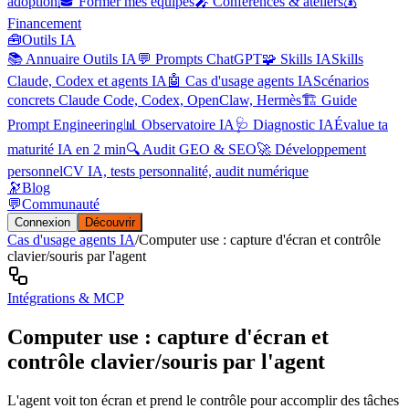
adoption
🎓 Former mes équipes
🎤 Conférences & ateliers
💰
Financement
🧰
Outils IA
📚 Annuaire Outils IA
💬 Prompts ChatGPT
🧩 Skills IA
Skills
Claude, Codex et agents IA
🤖 Cas d'usage agents IA
Scénarios
concrets Claude Code, Codex, OpenClaw, Hermès
🏗️ Guide
Prompt Engineering
📊 Observatoire IA
🩺 Diagnostic IA
Évalue ta
maturité IA en 2 min
🔍 Audit GEO & SEO
🚀 Développement
personnel
CV IA, tests personnalité, audit numérique
🔭
Blog
💬
Communauté
Connexion
Découvrir
Cas d'usage agents IA
/
Computer use : capture d'écran et contrôle
clavier/souris par l'agent
Intégrations & MCP
Computer use : capture d'écran et
contrôle clavier/souris par l'agent
L'agent voit ton écran et prend le contrôle pour accomplir des tâches