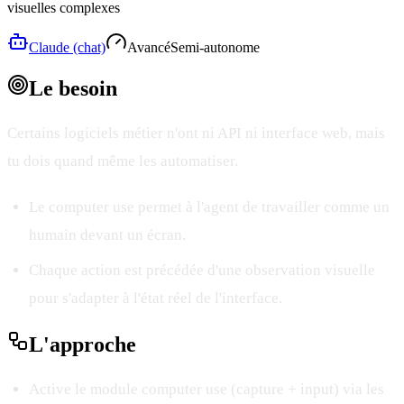
visuelles complexes
Claude (chat)
Avancé
Semi-autonome
Le
besoin
Certains logiciels métier n'ont ni API ni interface web, mais
tu dois quand même les automatiser.
Le computer use permet à l'agent de travailler comme un
humain devant un écran.
Chaque action est précédée d'une observation visuelle
pour s'adapter à l'état réel de l'interface.
L'
approche
Active le module computer use (capture + input) via les