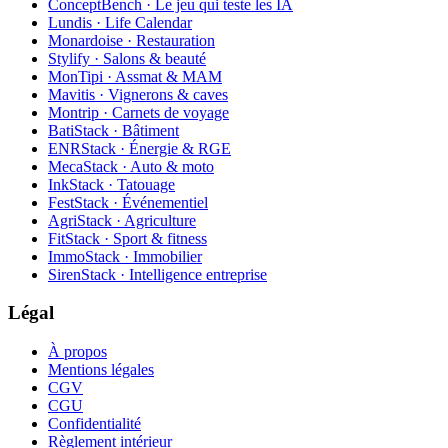
ConceptBench · Le jeu qui teste les IA
Lundis · Life Calendar
Monardoise · Restauration
Stylify · Salons & beauté
MonTipi · Assmat & MAM
Mavitis · Vignerons & caves
Montrip · Carnets de voyage
BatiStack · Bâtiment
ENRStack · Énergie & RGE
MecaStack · Auto & moto
InkStack · Tatouage
FestStack · Événementiel
AgriStack · Agriculture
FitStack · Sport & fitness
ImmoStack · Immobilier
SirenStack · Intelligence entreprise
Légal
À propos
Mentions légales
CGV
CGU
Confidentialité
Règlement intérieur