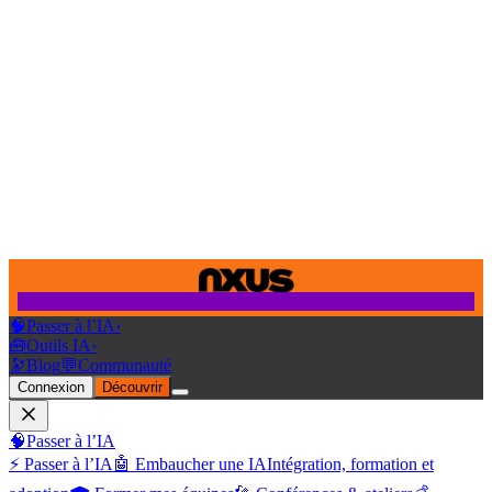
🧠
Passer à l’IA
›
🧰
Outils IA
›
🔭
Blog
💬
Communauté
Connexion
Découvrir
🧠
Passer à l’IA
⚡ Passer à l’IA
🤖 Embaucher une IA
Intégration, formation et