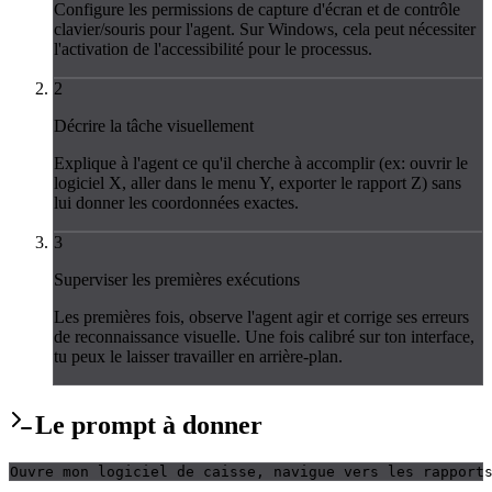
Configure les permissions de capture d'écran et de contrôle
clavier/souris pour l'agent. Sur Windows, cela peut nécessiter
l'activation de l'accessibilité pour le processus.
2
Décrire la tâche visuellement
Explique à l'agent ce qu'il cherche à accomplir (ex: ouvrir le
logiciel X, aller dans le menu Y, exporter le rapport Z) sans
lui donner les coordonnées exactes.
3
Superviser les premières exécutions
Les premières fois, observe l'agent agir et corrige ses erreurs
de reconnaissance visuelle. Une fois calibré sur ton interface,
tu peux le laisser travailler en arrière-plan.
Le
prompt
à donner
Ouvre mon logiciel de caisse, navigue vers les rapport