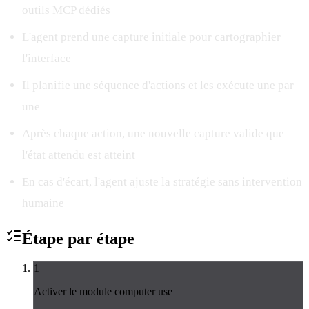
outils MCP dédiés
L'agent prend une capture initiale pour cartographier
l'interface
Il planifie une séquence d'actions et les exécute une par
une
Après chaque action, une nouvelle capture valide que
l'état attendu est atteint
En cas d'écart, l'agent ajuste la stratégie sans intervention
humaine
Étape par
étape
1
Activer le module computer use