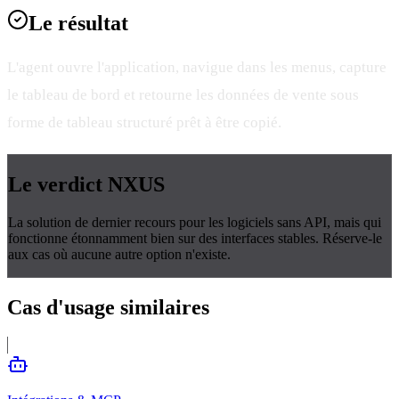
Le
résultat
L'agent ouvre l'application, navigue dans les menus, capture
le tableau de bord et retourne les données de vente sous
forme de tableau structuré prêt à être copié.
Le verdict
NXUS
La solution de dernier recours pour les logiciels sans API, mais qui
fonctionne étonnamment bien sur des interfaces stables. Réserve-le
aux cas où aucune autre option n'existe.
Cas d'usage
similaires