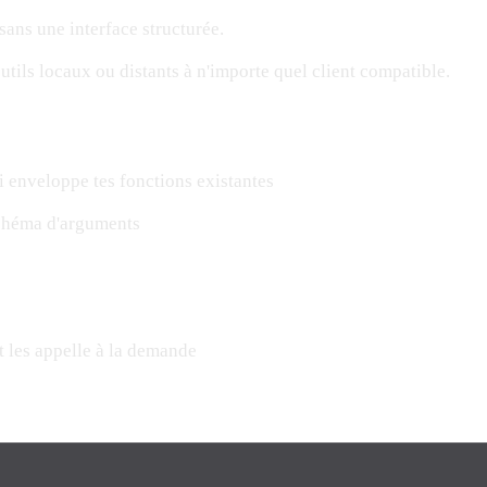
sans une interface structurée.
tils locaux ou distants à n'importe quel client compatible.
 enveloppe tes fonctions existantes
schéma d'arguments
t les appelle à la demande