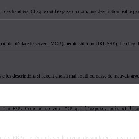
 ou des handlers. Chaque outil expose un nom, une description lisible 
atible, déclare le serveur MCP (chemin stdio ou URL SSE). Le client l
ste les descriptions si l'agent choisit mal l'outil ou passe de mauvais ar
e mon ERP. Crée un serveur MCP qui l'expose, puis utilis
e de l'ERP et te répond avec le niveau de stock réel, sans copier