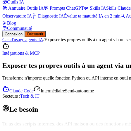
🧰
Outils IA
📚 Annuaire Outils IA
💬 Prompts ChatGPT
🧩 Skills IA
Skills Claude
Observatoire IA
🩺 Diagnostic IA
Évalue ta maturité IA en 2 min
🔍 A
🔭
Blog
💬
Communauté
Connexion
Découvrir
Cas d'usage agents IA
/
Exposer tes propres outils à un agent via un 
Intégrations & MCP
Exposer tes propres outils à un agent via
Transforme n'importe quelle fonction Python ou API interne en outil n
Claude Code
Intermédiaire
Semi-autonome
Secteurs :
Tech & IT
Le
besoin
Tu as des scripts internes, des API maison ou des fonctions mé