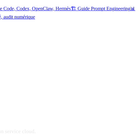
ude Code, Codex, OpenClaw, Hermès
🏗️ Guide Prompt Engineering
📊
é, audit numérique
un service cloud.