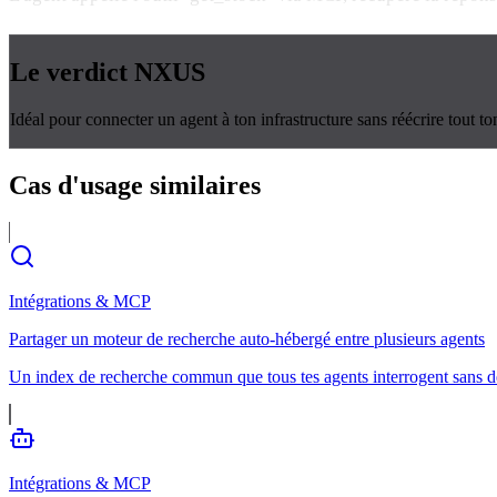
Le verdict
NXUS
Idéal pour connecter un agent à ton infrastructure sans réécrire tout 
Cas d'usage
similaires
Intégrations & MCP
Partager un moteur de recherche auto-hébergé entre plusieurs agents
Un index de recherche commun que tous tes agents interrogent sans 
Intégrations & MCP