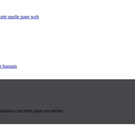
porte quelle page web
ur humain
sations concrètes pour ton métier.