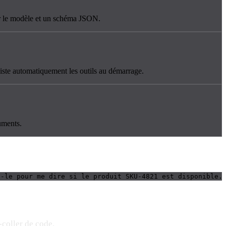
par le modèle et un schéma JSON.
iste automatiquement les outils au démarrage.
guments.
e-le pour me dire si le produit SKU-4821 est disponible.
-coller de code.