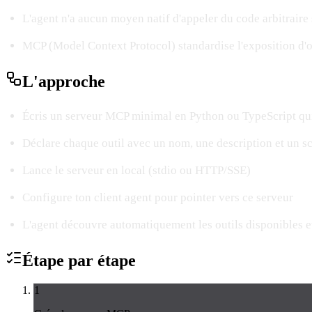
L'agent n'a aucun moyen natif d'appeler du code arbitraire 
MCP (Model Context Protocol) standardise l'exposition d'ou
L'
approche
Écris un serveur MCP minimal en Python ou TypeScript qui
Déclare chaque outil avec un nom, une description et un 
Lance le serveur en local (stdio ou HTTP/SSE)
Configure ton client agent pour pointer vers ce serveur
L'agent découvre automatiquement les outils disponibles e
Étape par
étape
1