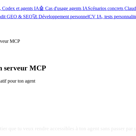
, Codex et agents IA
🤖 Cas d'usage agents IA
Scénarios concrets Cla
udit GEO & SEO
🚀 Développement personnel
CV IA, tests personnalit
serveur MCP
 un serveur MCP
atif pour ton agent
tier que tu veux rendre accessibles à ton agent sans passer par 