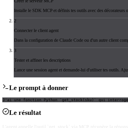
Créer le serveur MCP
Installe le SDK MCP et définis tes outils avec des décorateurs
2
Connecter le client agent
Dans la configuration de Claude Code ou d'un autre client comp
3
Tester et affiner les descriptions
Lance une session agent et demande-lui d'utiliser tes outils. Aju
Le
prompt
à donner
J'ai une fonction Python `get_stock(sku)` qui interrog
Le
résultat
L'agent appelle l'outil `get_stock` via MCP, récupère la répons