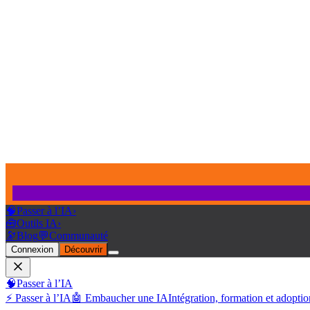
🧠
Passer à l’IA
›
🧰
Outils IA
›
🔭
Blog
💬
Communauté
Connexion
Découvrir
🧠
Passer à l’IA
⚡ Passer à l’IA
🤖 Embaucher une IA
Intégration, formation et adoptio