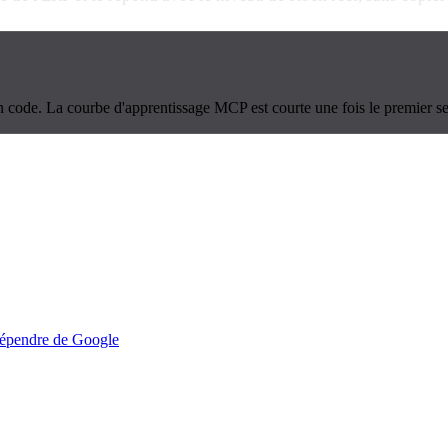
ton code. La courbe d'apprentissage MCP est courte une fois le premier s
dépendre de Google