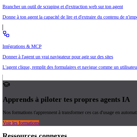
Brancher un outil de scraping et d'extraction web sur ton agent
Donne à ton agent la capacité de lire et d'extraire du contenu de n'im
Intégrations & MCP
Donner à l'agent un vrai navigateur pour agir sur des sites
L'agent clique, remplit des formulaires et navigue comme un utilisate
Apprends à piloter tes propres
agents IA
Nos formations t'apprennent à transformer ces cas d'usage en automati
Voir les formations
Ressources connexes