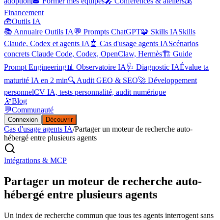
adoption
🎓 Former mes équipes
🎤 Conférences & ateliers
💰
Financement
🧰
Outils IA
📚 Annuaire Outils IA
💬 Prompts ChatGPT
🧩 Skills IA
Skills
Claude, Codex et agents IA
🤖 Cas d'usage agents IA
Scénarios
concrets Claude Code, Codex, OpenClaw, Hermès
🏗️ Guide
Prompt Engineering
📊 Observatoire IA
🩺 Diagnostic IA
Évalue ta
maturité IA en 2 min
🔍 Audit GEO & SEO
🚀 Développement
personnel
CV IA, tests personnalité, audit numérique
🔭
Blog
💬
Communauté
Connexion
Découvrir
Cas d'usage agents IA
/
Partager un moteur de recherche auto-
hébergé entre plusieurs agents
Intégrations & MCP
Partager un moteur de recherche auto-
hébergé entre plusieurs agents
Un index de recherche commun que tous tes agents interrogent sans