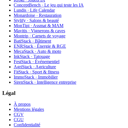
ConceptBench · Le jeu qui teste les IA
Lundis · Life Calendar
Monardoise · Restauration
Stylify · Salons & beauté
MonTipi · Assmat & MAM
Mavitis · Vignerons & caves
Montrip · Carnets de voyage
BatiStack · Bâtiment
ENRStack · Énergie & RGE
MecaStack · Auto & moto
InkStack · Tatouage
FestStack · Événementiel
AgriStack · Agriculture
FitStack · Sport & fitness
ImmoStack · Immobilier
SirenStack · Intelligence entreprise
Légal
À propos
Mentions légales
CGV
CGU
Confidentialité