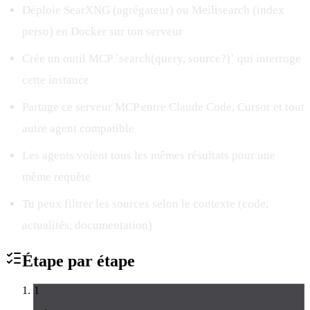
Déploie SearXNG (agrégateur) ou Meilisearch (index
perso) en Docker sur ton serveur
Crée un outil MCP `search(query, source?)` qui interroge
cette instance
Partage ce serveur MCP entre Claude Code, Cursor et tout
autre agent compatible
Les agents voient tous les mêmes résultats pour une
même requête
Tu peux filtrer les sources selon le contexte (code,
actualités, documentation)
Étape par
étape
1