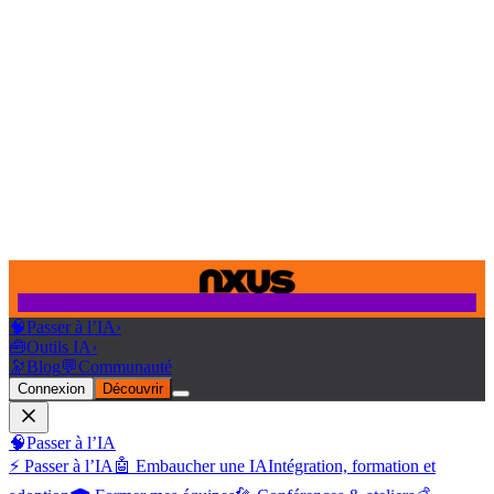
🧠
Passer à l’IA
›
🧰
Outils IA
›
🔭
Blog
💬
Communauté
Connexion
Découvrir
🧠
Passer à l’IA
⚡ Passer à l’IA
🤖 Embaucher une IA
Intégration, formation et