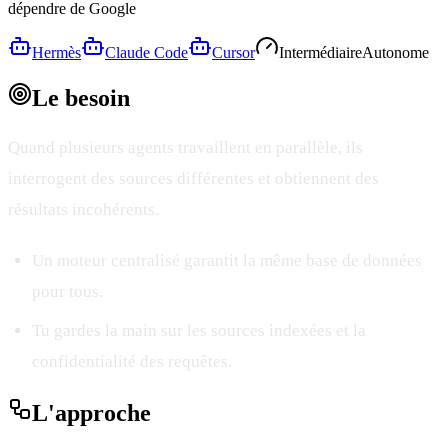
dépendre de Google
Hermès
Claude Code
Cursor
Intermédiaire
Autonome
Le
besoin
Quand plusieurs agents travaillent en parallèle, ils
interrogent des sources différentes et obtiennent des
résultats incohérents.
Un moteur centralisé garantit la même base de données
pour tous.
Tu gardes la main sur les sources indexées et la
confidentialité des requêtes.
L'
approche