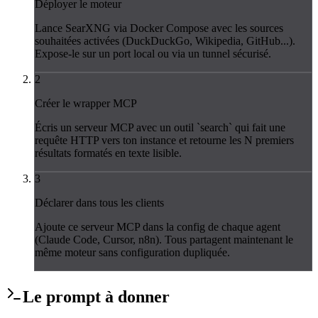
Déployer le moteur
Lance SearXNG via Docker Compose avec les sources
souhaitées activées (DuckDuckGo, Wikipedia, GitHub...).
Expose-le sur un port local ou via un tunnel sécurisé.
2
Créer le wrapper MCP
Écris un serveur MCP avec un outil `search` qui fait une
requête HTTP vers ton instance et retourne les N premiers
résultats formatés en texte lisible.
3
Déclarer dans tous les clients
Ajoute ce serveur MCP dans la config de chaque agent
(Claude Code, Cursor, n8n). Tous partagent maintenant le
même moteur sans configuration dupliquée.
Le
prompt
à donner