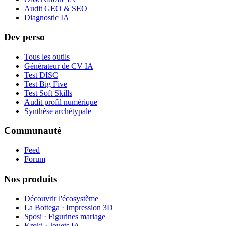
Audit GEO & SEO
Diagnostic IA
Dev perso
Tous les outils
Générateur de CV IA
Test DISC
Test Big Five
Test Soft Skills
Audit profil numérique
Synthèse archétypale
Communauté
Feed
Forum
Nos produits
Découvrir l'écosystème
La Bottega · Impression 3D
Sposi · Figurines mariage
Kroki · Jouets IA