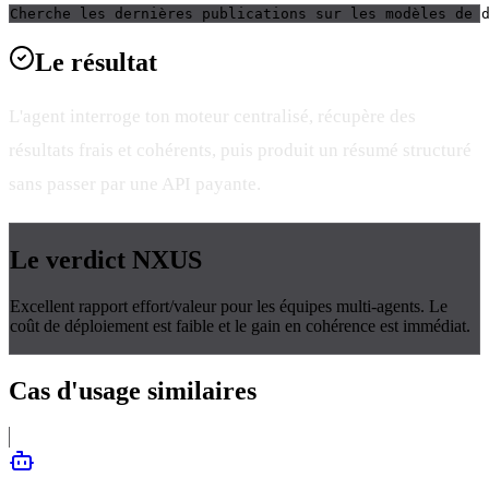
Cherche les dernières publications sur les modèles de 
Le
résultat
L'agent interroge ton moteur centralisé, récupère des
résultats frais et cohérents, puis produit un résumé structuré
sans passer par une API payante.
Le verdict
NXUS
Excellent rapport effort/valeur pour les équipes multi-agents. Le
coût de déploiement est faible et le gain en cohérence est immédiat.
Cas d'usage
similaires