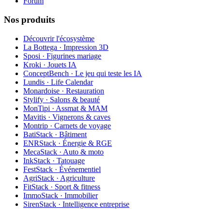
Forum
Nos produits
Découvrir l'écosystème
La Bottega · Impression 3D
Sposi · Figurines mariage
Kroki · Jouets IA
ConceptBench · Le jeu qui teste les IA
Lundis · Life Calendar
Monardoise · Restauration
Stylify · Salons & beauté
MonTipi · Assmat & MAM
Mavitis · Vignerons & caves
Montrip · Carnets de voyage
BatiStack · Bâtiment
ENRStack · Énergie & RGE
MecaStack · Auto & moto
InkStack · Tatouage
FestStack · Événementiel
AgriStack · Agriculture
FitStack · Sport & fitness
ImmoStack · Immobilier
SirenStack · Intelligence entreprise