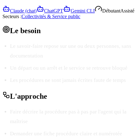
Claude (chat)
ChatGPT
Gemini CLI
Débutant
Assisté
Secteurs :
Collectivités & Service public
Le
besoin
Le savoir-faire repose sur une ou deux personnes, sans
documentation
Un départ ou un arrêt et le service se retrouve bloqué
Les procédures ne sont jamais écrites faute de temps
L'
approche
Faire décrire la procédure pas à pas par l'agent qui la
maîtrise
Demander une fiche procédure claire et numérotée