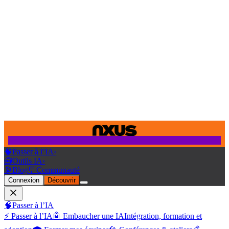
🧠
Passer à l’IA
›
🧰
Outils IA
›
🔭
Blog
💬
Communauté
Connexion
Découvrir
🧠
Passer à l’IA
⚡ Passer à l’IA
🤖 Embaucher une IA
Intégration, formation et