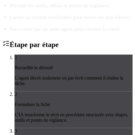
Préciser les outils, délais et points de vigilance
Garder un format réutilisable pour toutes les procédures
Faire relire par un autre agent pour vérifier la clarté
Étape par
étape
1
Recueillir le déroulé
L'agent décrit oralement ou par écrit comment il réalise la
tâche.
2
Formaliser la fiche
L'IA transforme le récit en procédure structurée avec étapes,
outils et points de vigilance.
3