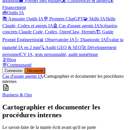
adoption
🎓 Former mes équipes
🎤 Conférences & ateliers
💰
Financement
🧰
Outils IA
📚 Annuaire Outils IA
💬 Prompts ChatGPT
🧩 Skills IA
Skills
Claude, Codex et agents IA
🤖 Cas d'usage agents IA
Scénarios
concrets Claude Code, Codex, OpenClaw, Hermès
🏗️ Guide
Prompt Engineering
📊 Observatoire IA
🩺 Diagnostic IA
Évalue ta
maturité IA en 2 min
🔍 Audit GEO & SEO
🚀 Développement
personnel
CV IA, tests personnalité, audit numérique
🔭
Blog
💬
Communauté
Connexion
Découvrir
Cas d'usage agents IA
/
Cartographier et documenter les procédures
internes
Business & Ops
Cartographier et documenter les
procédures internes
Le savoir-faire de la mairie écrit avant qu'il ne parte