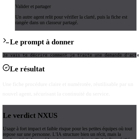
Valider et partager
Un autre agent relit pour vérifier la clarté, puis la fiche est
rangée dans un classeur partagé.
Le
prompt
à donner
Je vais te décrire comment je traite une demande d'act
Le
résultat
Une fiche procédure claire et numérotée, réutilisable par un
nouvel agent, sécurisant la continuité du service.
Le verdict
NXUS
Usage à fort impact et faible risque pour les petites équipes où tout
repose sur une personne. L'IA structure bien un récit, mais la