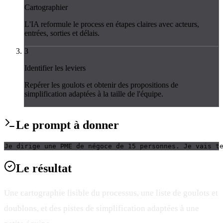
Cartographier
L'IA reformule le process en étapes claires avec acteurs,
entrées, sorties et délais.
3
Identifier les leviers
Repérer les goulots et obtenir des propositions de
simplification adaptées à la taille de l'équipe.
Le
prompt
à donner
Je dirige une PME de négoce de 15 personnes. Je vais t
Le
résultat
Une cartographie lisible du processus, une liste de goulots et
doublons, et des pistes de simplification adaptées à une