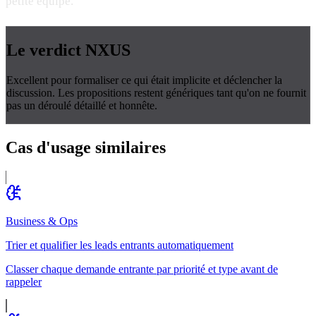
petite équipe.
Le verdict
NXUS
Excellent pour formaliser ce qui était implicite et déclencher la
discussion. Les propositions restent génériques tant qu'on ne fournit
pas un déroulé détaillé et honnête.
Cas d'usage
similaires
Business & Ops
Trier et qualifier les leads entrants automatiquement
Classer chaque demande entrante par priorité et type avant de
rappeler