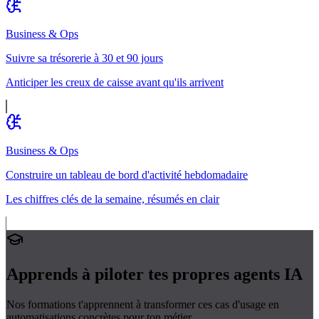
Business & Ops
Suivre sa trésorerie à 30 et 90 jours
Anticiper les creux de caisse avant qu'ils arrivent
Business & Ops
Construire un tableau de bord d'activité hebdomadaire
Les chiffres clés de la semaine, résumés en clair
Apprends à piloter tes propres
agents IA
Nos formations t'apprennent à transformer ces cas d'usage en
automatisations concrètes pour ton métier.