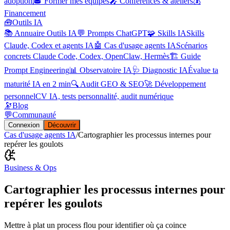
adoption
🎓 Former mes équipes
🎤 Conférences & ateliers
💰
Financement
🧰
Outils IA
📚 Annuaire Outils IA
💬 Prompts ChatGPT
🧩 Skills IA
Skills
Claude, Codex et agents IA
🤖 Cas d'usage agents IA
Scénarios
concrets Claude Code, Codex, OpenClaw, Hermès
🏗️ Guide
Prompt Engineering
📊 Observatoire IA
🩺 Diagnostic IA
Évalue ta
maturité IA en 2 min
🔍 Audit GEO & SEO
🚀 Développement
personnel
CV IA, tests personnalité, audit numérique
🔭
Blog
💬
Communauté
Connexion
Découvrir
Cas d'usage agents IA
/
Cartographier les processus internes pour
repérer les goulots
Business & Ops
Cartographier les processus internes pour
repérer les goulots
Mettre à plat un process flou pour identifier où ça coince