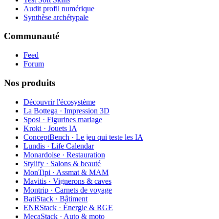
Audit profil numérique
Synthèse archétypale
Communauté
Feed
Forum
Nos produits
Découvrir l'écosystème
La Bottega · Impression 3D
Sposi · Figurines mariage
Kroki · Jouets IA
ConceptBench · Le jeu qui teste les IA
Lundis · Life Calendar
Monardoise · Restauration
Stylify · Salons & beauté
MonTipi · Assmat & MAM
Mavitis · Vignerons & caves
Montrip · Carnets de voyage
BatiStack · Bâtiment
ENRStack · Énergie & RGE
MecaStack · Auto & moto