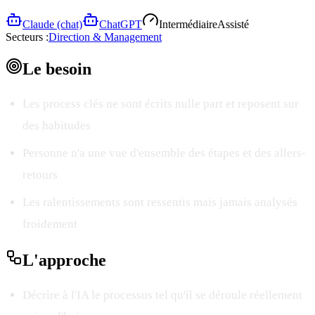
Claude (chat)
ChatGPT
Intermédiaire
Assisté
Secteurs :
Direction & Management
Le
besoin
Les process clés ne sont écrits nulle part et reposent sur
des habitudes
Personne n'a une vue d'ensemble des étapes et des allers-
retours
Les ralentissements sont ressentis mais jamais analysés
froidement
L'
approche
Décrire à l'IA le processus tel qu'il se déroule réellement