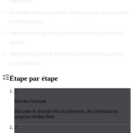
aujourd'hui
Demander une cartographie étape par étape avec acteurs
et délais estimés
Faire identifier goulots, doublons et étapes sans valeur
ajoutée
Obtenir des pistes de simplification réalistes pour une
petite structure
Étape par
étape
1
Décrire l'existant
Raconter le déroulé réel du processus, des déclencheurs
jusqu'au résultat final.
2