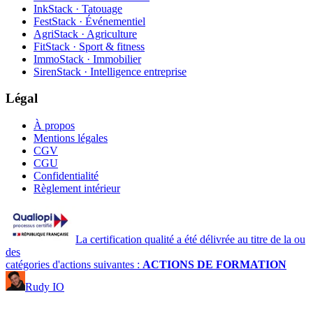
InkStack · Tatouage
FestStack · Événementiel
AgriStack · Agriculture
FitStack · Sport & fitness
ImmoStack · Immobilier
SirenStack · Intelligence entreprise
Légal
À propos
Mentions légales
CGV
CGU
Confidentialité
Règlement intérieur
La certification qualité a été délivrée au titre de la ou
des
catégories d'actions suivantes :
ACTIONS DE FORMATION
Rudy IO