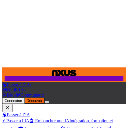
🧠
Passer à l’IA
›
🧰
Outils IA
›
🔭
Blog
💬
Communauté
Connexion
Découvrir
🧠
Passer à l’IA
⚡ Passer à l’IA
🤖 Embaucher une IA
Intégration, formation et