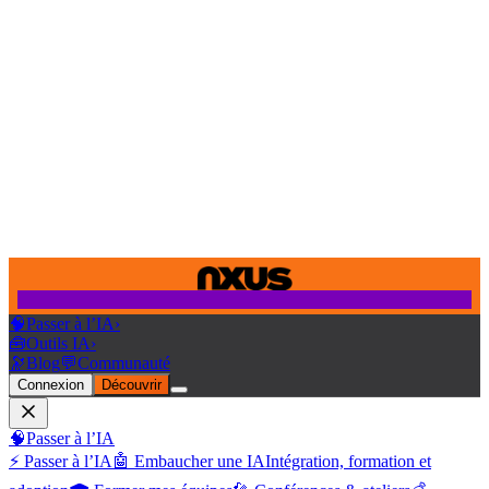
🧠
Passer à l’IA
›
🧰
Outils IA
›
🔭
Blog
💬
Communauté
Connexion
Découvrir
🧠
Passer à l’IA
⚡ Passer à l’IA
🤖 Embaucher une IA
Intégration, formation et