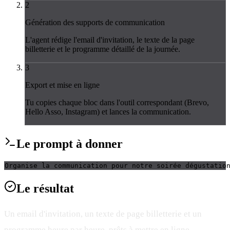
2
Génération des supports de communication
L'agent rédige l'email d'invitation, le texte de la page
billetterie et le programme détaillé de la journée.
3
Export et mise en ligne
Tu copies chaque bloc dans l'outil correspondant (Brevo,
Hello Asso, Instagram) et lances la communication.
Le
prompt
à donner
Organise la communication pour notre soirée dégustatio
Le
résultat
Un email d'invitation, un texte de page billetterie et un
programme heure par heure, prêts à mettre en ligne.