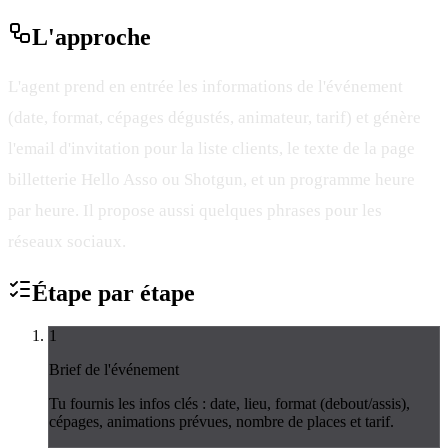
L'
approche
L'agent prend en entrée les informations de l'événement
(date, format, cépages dégustés, animateur, tarif) et génère
l'email d'invitation pour la liste clients, le texte de la page
billetterie Hello Asso ou Shotgun, et un programme heure
par heure. Il propose aussi quelques phrases pour les
réseaux sociaux.
Étape par
étape
1
Brief de l'événement
Tu fournis les infos clés : date, lieu, format (debout/assis),
cépages, animations prévues, nombre de places et tarif.