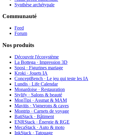
Synthèse archétypale
Communauté
Feed
Forum
Nos produits
Découvrir l'écosystème
La Bottega · Impression 3D
Sposi · Figurines mariage
Kroki · Jouets IA
ConceptBench · Le jeu qui teste les IA
Lundis · Life Calendar
Monardoise · Restauration
Stylify · Salons & beauté
MonTipi · Assmat & MAM
Mavitis · Vignerons & caves
Montrip · Carnets de voyage
BatiStack · Bâtiment
ENRStack · Énergie & RGE
MecaStack · Auto & moto
InkStack · Tatouage