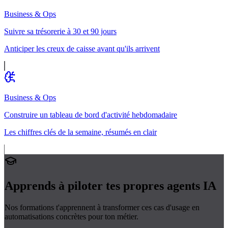
Business & Ops
Suivre sa trésorerie à 30 et 90 jours
Anticiper les creux de caisse avant qu'ils arrivent
Business & Ops
Construire un tableau de bord d'activité hebdomadaire
Les chiffres clés de la semaine, résumés en clair
Apprends à piloter tes propres
agents IA
Nos formations t'apprennent à transformer ces cas d'usage en
automatisations concrètes pour ton métier.