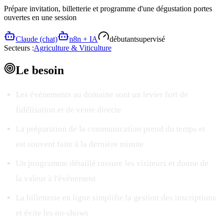
Prépare invitation, billetterie et programme d'une dégustation portes
ouvertes en une session
Claude (chat)
n8n + IA
débutant
supervisé
Secteurs :
Agriculture & Viticulture
Le
besoin
Les événements au domaine sont un levier fort de
fidélisation et de vente directe
La préparation de la communication prend du temps et
est souvent faite à la dernière minute
Un programme détaillé rassure les visiteurs et donne de
la valeur à l'événement
La billetterie en ligne simplifie la gestion des inscriptions
et évite les no-shows