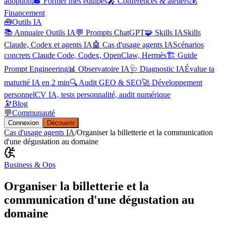
adoption
🎓 Former mes équipes
🎤 Conférences & ateliers
💰
Financement
🧰
Outils IA
📚 Annuaire Outils IA
💬 Prompts ChatGPT
🧩 Skills IA
Skills
Claude, Codex et agents IA
🤖 Cas d'usage agents IA
Scénarios
concrets Claude Code, Codex, OpenClaw, Hermès
🏗️ Guide
Prompt Engineering
📊 Observatoire IA
🩺 Diagnostic IA
Évalue ta
maturité IA en 2 min
🔍 Audit GEO & SEO
🚀 Développement
personnel
CV IA, tests personnalité, audit numérique
🔭
Blog
💬
Communauté
Connexion
Découvrir
Cas d'usage agents IA
/
Organiser la billetterie et la communication
d'une dégustation au domaine
Business & Ops
Organiser la billetterie et la
communication d'une dégustation au
domaine