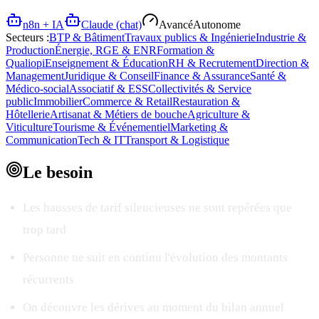
n8n + IA
Claude (chat)
Avancé
Autonome
Secteurs :
BTP & Bâtiment
Travaux publics & Ingénierie
Industrie &
Production
Énergie, RGE & ENR
Formation &
Qualiopi
Enseignement & Éducation
RH & Recrutement
Direction &
Management
Juridique & Conseil
Finance & Assurance
Santé &
Médico-social
Associatif & ESS
Collectivités & Service
public
Immobilier
Commerce & Retail
Restauration &
Hôtellerie
Artisanat & Métiers de bouche
Agriculture &
Viticulture
Tourisme & Événementiel
Marketing &
Communication
Tech & IT
Transport & Logistique
Le
besoin
Les hausses de tarif silencieuses ne sont repérées que
trop tard
Personne ne suit en continu l'évolution des montants
récurrents
On découvre les dérives au moment du bilan annuel