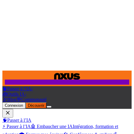
🧠
Passer à l’IA
›
🧰
Outils IA
›
🔭
Blog
💬
Communauté
Connexion
Découvrir
🧠
Passer à l’IA
⚡ Passer à l’IA
🤖 Embaucher une IA
Intégration, formation et