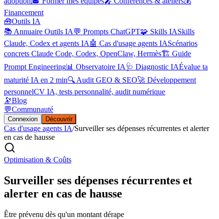
adoption
🎓 Former mes équipes
🎤 Conférences & ateliers
💰
Financement
🧰
Outils IA
📚 Annuaire Outils IA
💬 Prompts ChatGPT
🧩 Skills IA
Skills
Claude, Codex et agents IA
🤖 Cas d'usage agents IA
Scénarios
concrets Claude Code, Codex, OpenClaw, Hermès
🏗️ Guide
Prompt Engineering
📊 Observatoire IA
🩺 Diagnostic IA
Évalue ta
maturité IA en 2 min
🔍 Audit GEO & SEO
🚀 Développement
personnel
CV IA, tests personnalité, audit numérique
🔭
Blog
💬
Communauté
Connexion
Découvrir
Cas d'usage agents IA
/
Surveiller ses dépenses récurrentes et alerter
en cas de hausse
Optimisation & Coûts
Surveiller ses dépenses récurrentes et
alerter en cas de hausse
Être prévenu dès qu'un montant dérape