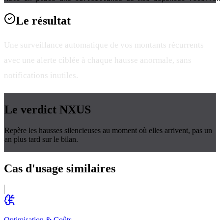
Le
résultat
Une surveillance automatique de vos montants récurrents
avec une alerte ciblée à chaque hausse anormale, sans
notifications inutiles.
Le verdict
NXUS
Repère les hausses silencieuses au moment où elles arrivent, pas un
an plus tard sur le bilan.
Cas d'usage
similaires
Optimisation & Coûts