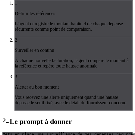
1
Définir les références
L'agent enregistre le montant habituel de chaque dépense
récurrente comme point de comparaison.
2
Surveiller en continu
À chaque nouvelle facturation, l'agent compare le montant à
la référence et repère toute hausse anormale.
3
Alerter au bon moment
Vous recevez une alerte uniquement quand une hausse
dépasse le seuil fixé, avec le détail du fournisseur concerné.
Le
prompt
à donner
Mets en place une surveillance de mes dépenses récurre