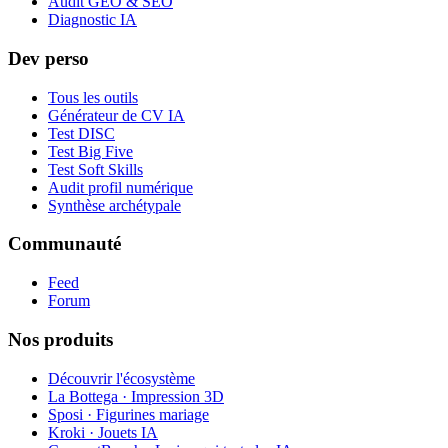
Audit GEO & SEO
Diagnostic IA
Dev perso
Tous les outils
Générateur de CV IA
Test DISC
Test Big Five
Test Soft Skills
Audit profil numérique
Synthèse archétypale
Communauté
Feed
Forum
Nos produits
Découvrir l'écosystème
La Bottega · Impression 3D
Sposi · Figurines mariage
Kroki · Jouets IA