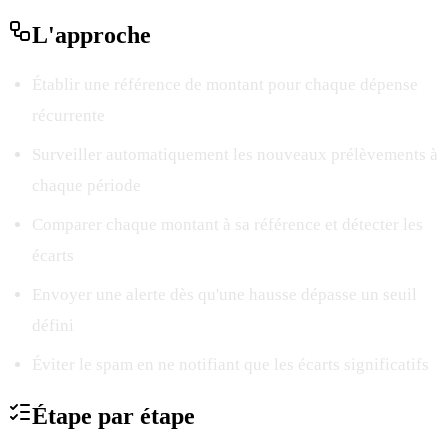
L'
approche
Établir une référence de montant pour chaque dépense
récurrente
Surveiller automatiquement les nouveaux prélèvements à
chaque période
Comparer chaque montant à sa référence et détecter les
écarts
Envoyer une alerte dès qu'une hausse dépasse un seuil
défini
Éviter le spam en ne notifiant que les écarts significatifs
Étape par
étape