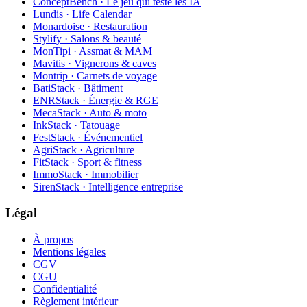
ConceptBench · Le jeu qui teste les IA
Lundis · Life Calendar
Monardoise · Restauration
Stylify · Salons & beauté
MonTipi · Assmat & MAM
Mavitis · Vignerons & caves
Montrip · Carnets de voyage
BatiStack · Bâtiment
ENRStack · Énergie & RGE
MecaStack · Auto & moto
InkStack · Tatouage
FestStack · Événementiel
AgriStack · Agriculture
FitStack · Sport & fitness
ImmoStack · Immobilier
SirenStack · Intelligence entreprise
Légal
À propos
Mentions légales
CGV
CGU
Confidentialité
Règlement intérieur