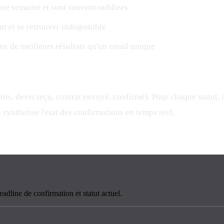
que semaine et sont souvent oubliees
t et se retrouver indisponible
ne de meilleurs résultats qu'un email unique
t pris, devis reçu, contrat envoyé, confirmé). Pour chaque statut
synthetise l'etat des confirmations en temps reel.
eadline de confirmation et statut actuel.