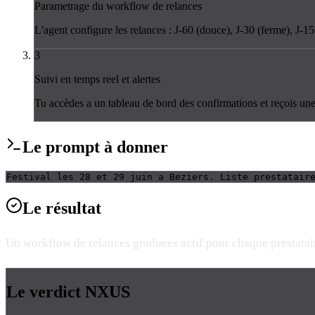
Parametrage du workflow de relances
L'agent configure les relances : J-60 (douce), J-30 (ferme), J-
3
Suivi en temps reel et alertes
Tu accèdes a un tableau de bord des confirmations et reçois une a
Le
prompt
à donner
Festival les 28 et 29 juin a Beziers. Liste prestatair
Le
résultat
Un workflow de relances graduees actif pour chaque prestatair
Le verdict
NXUS