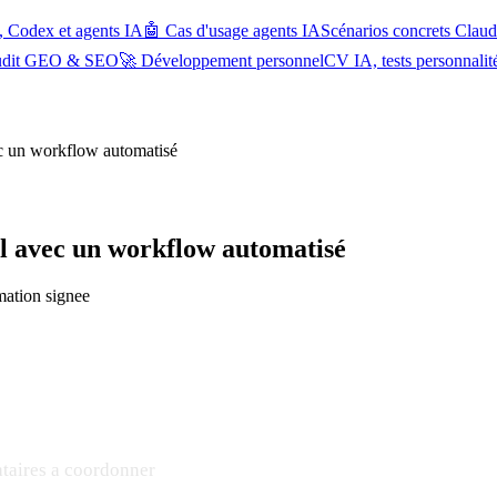
, Codex et agents IA
🤖 Cas d'usage agents IA
Scénarios concrets Cla
udit GEO & SEO
🚀 Développement personnel
CV IA, tests personnalit
vec un workflow automatisé
val avec un workflow automatisé
rmation signee
ataires a coordonner