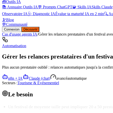
🧰
Outils IA
📚 Annuaire Outils IA
💬 Prompts ChatGPT
🧩 Skills IA
Skills Claude
Observatoire IA
🩺 Diagnostic IA
Évalue ta maturité IA en 2 min
🔍 A
🔭
Blog
💬
Communauté
Connexion
Découvrir
Cas d'usage agents IA
/
Gérer les relances prestataires d'un festival a
Automatisation
Gérer les relances prestataires d'un festi
Plus aucun prestataire oublié : relances automatiques jusqu'a la confi
n8n + IA
Claude (chat)
avancé
automatique
Secteurs :
Tourisme & Événementiel
Le
besoin
Un festival de moyenne taille peut impliquer 20 a 50 prest