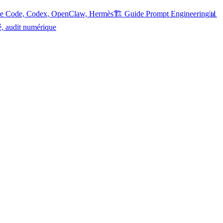
ude Code, Codex, OpenClaw, Hermès
🏗️ Guide Prompt Engineering
📊
é, audit numérique