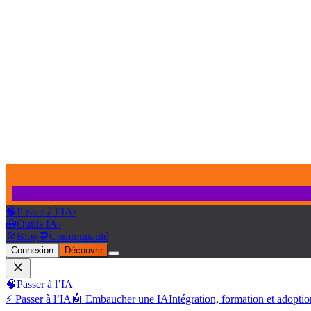
🧠
Passer à l’IA
›
🧰
Outils IA
›
🔭
Blog
💬
Communauté
Connexion
Découvrir
🧠
Passer à l’IA
⚡ Passer à l’IA
🤖 Embaucher une IA
Intégration, formation et adoptio