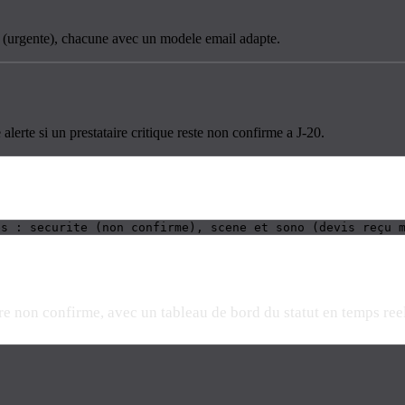
15 (urgente), chacune avec un modele email adapte.
lerte si un prestataire critique reste non confirme a J-20.
es : securite (non confirme), scene et sono (devis reçu 
e non confirme, avec un tableau de bord du statut en temps reel