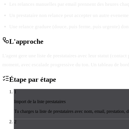
Les relances manuelles par email prennent des heures cha
Un prestataire non relance peut accepter un autre evenemen
Une relance graduee (douce, puis ferme, puis urgente) don
L'
approche
L'agent gere une liste de prestataires avec leur statut (contac
moment, avec escalade progressive du ton. Un tableau de bord 
Étape par
étape
1
Import de la liste prestataires
Tu charges ta liste de prestataires avec nom, email, prestation, d
2