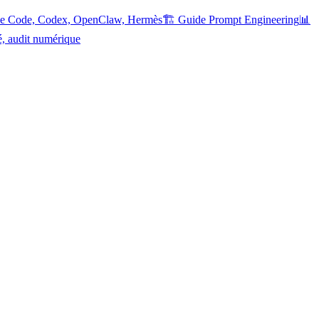
ude Code, Codex, OpenClaw, Hermès
🏗️ Guide Prompt Engineering
📊
é, audit numérique