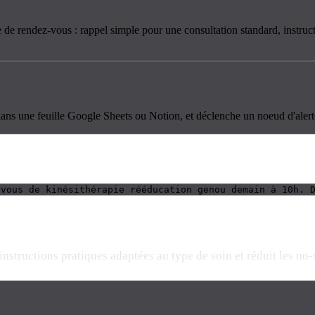
e rendez-vous : rappel simple pour une consultation standard, instructi
ans une feuille Google Sheets ou Notion, et déclenche un noeud d'alerte
-vous de kinésithérapie rééducation genou demain à 10h. 
structions pratiques adaptées au type de soin et réduit les no