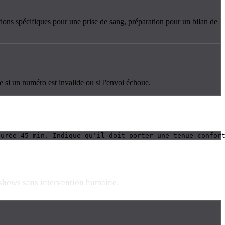
ons spécifiques pour une prise de sang, préparation pour un bilan de
 si un numéro est invalide ou si l'envoi échoue.
Durée 45 min. Indique qu'il doit porter une tenue confor
-shows sans intervention humaine.