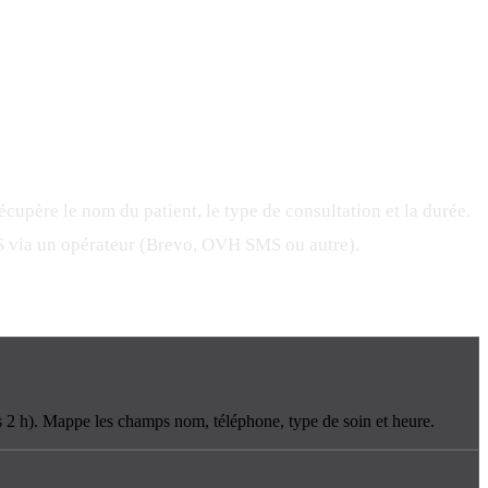
upère le nom du patient, le type de consultation et la durée.
SMS via un opérateur (Brevo, OVH SMS ou autre).
 2 h). Mappe les champs nom, téléphone, type de soin et heure.