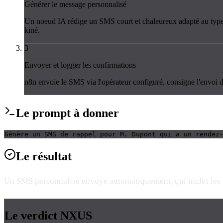
Générer le message personnalisé
Un noeud IA rédige un SMS court et chaleureux adapté au type d
kiné.
3
Envoyer et logger les confirmations
n8n envoie le SMS via l'opérateur configuré, consigne l'envoi d
Le
prompt
à donner
Génère un SMS de rappel pour M. Dupont qui a un rendez
Le
résultat
Un SMS personnalisé envoyé automatiquement, qui inclut les in
Le verdict
NXUS