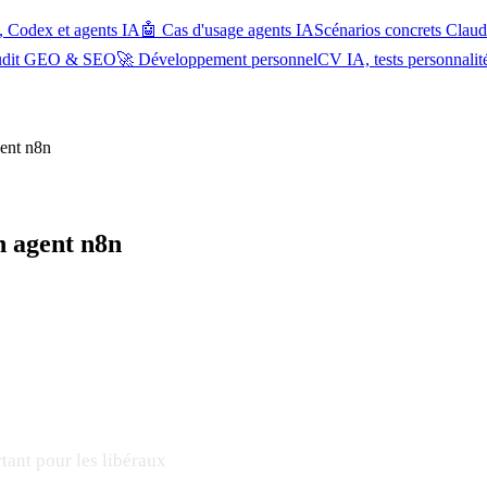
, Codex et agents IA
🤖 Cas d'usage agents IA
Scénarios concrets Cla
udit GEO & SEO
🚀 Développement personnel
CV IA, tests personnalit
ent n8n
n agent n8n
ant pour les libéraux