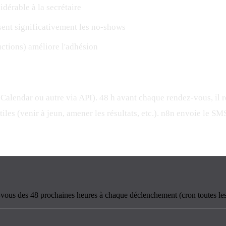
dérable à la secrétaire
sent significativement les no-shows
uctions) améliore l'adhésion
lendar ou autre via API). 48 h avant chaque rendez-vous, il réc
iles (venir à jeun, amener les résultats, etc.). n8n envoie le 
vous des 48 prochaines heures à chaque déclenchement (cron toutes les