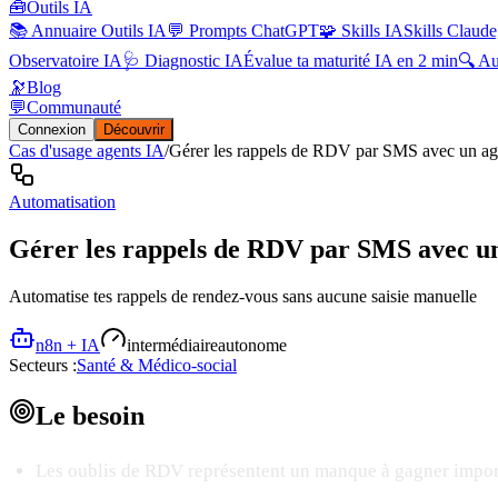
🧰
Outils IA
📚 Annuaire Outils IA
💬 Prompts ChatGPT
🧩 Skills IA
Skills Claude
Observatoire IA
🩺 Diagnostic IA
Évalue ta maturité IA en 2 min
🔍 A
🔭
Blog
💬
Communauté
Connexion
Découvrir
Cas d'usage agents IA
/
Gérer les rappels de RDV par SMS avec un ag
Automatisation
Gérer les rappels de RDV par SMS avec u
Automatise tes rappels de rendez-vous sans aucune saisie manuelle
n8n + IA
intermédiaire
autonome
Secteurs :
Santé & Médico-social
Le
besoin
Les oublis de RDV représentent un manque à gagner import