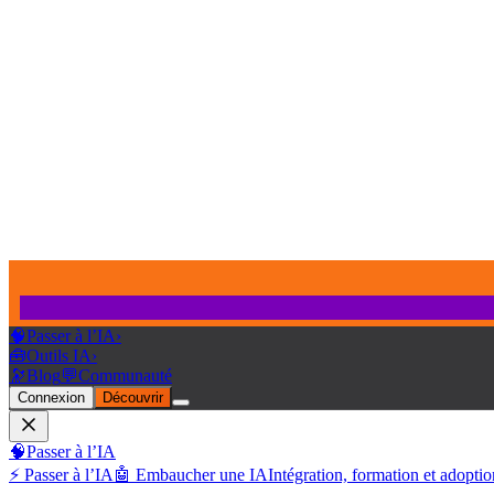
🧠
Passer à l’IA
›
🧰
Outils IA
›
🔭
Blog
💬
Communauté
Connexion
Découvrir
🧠
Passer à l’IA
⚡ Passer à l’IA
🤖 Embaucher une IA
Intégration, formation et adoptio