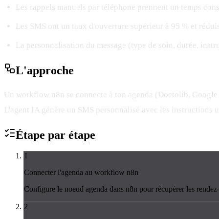
Les rappels manuels par téléphone prennent un temps consi
Les SMS ont un taux d'ouverture supérieur à 95 % et rédui
La personnalisation du message (type de soin, durée, instr
L'
approche
Un workflow n8n se connecte à ton agenda (Doctolib, Google Ca
L'agent IA génère un SMS personnalisé avec les instructions ut
Étape par
étape
1
Connecter l'agenda au workflow n8n
Configure le noeud agenda dans n8n pour récupérer les rendez-
2