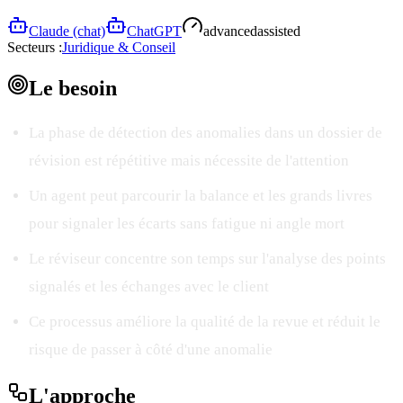
Claude (chat)
ChatGPT
advanced
assisted
Secteurs :
Juridique & Conseil
Le
besoin
La phase de détection des anomalies dans un dossier de
révision est répétitive mais nécessite de l'attention
Un agent peut parcourir la balance et les grands livres
pour signaler les écarts sans fatigue ni angle mort
Le réviseur concentre son temps sur l'analyse des points
signalés et les échanges avec le client
Ce processus améliore la qualité de la revue et réduit le
risque de passer à côté d'une anomalie
L'
approche