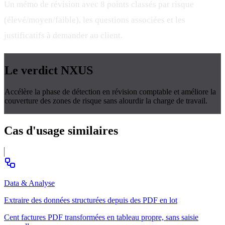
Un mémo de révision avec 8 points classés par risque
(élevé/moyen/faible), les questions associées et les
justificatifs à demander au client.
Le verdict
NXUS
Accélère la phase de détection en révision comptable et améliore la
couverture des zones de risque sans alourdir la charge de travail.
Cas d'usage
similaires
Data & Analyse
Extraire des données structurées depuis des PDF en lot
Cent factures PDF transformées en tableau propre, sans saisie