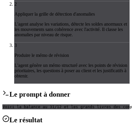
2
Appliquer la grille de détection d'anomalies
L'agent analyse les variations, détecte les soldes anormaux et
les mouvements sans cohérence avec l'activité. Il classe les
anomalies par niveau de risque.
3
Produire le mémo de révision
L'agent génère un mémo structuré avec les points de révision
prioritaires, les questions à poser au client et les justificatifs à
obtenir.
Le
prompt
à donner
Voici la balance au 31/12 et les grands livres des com
Le
résultat