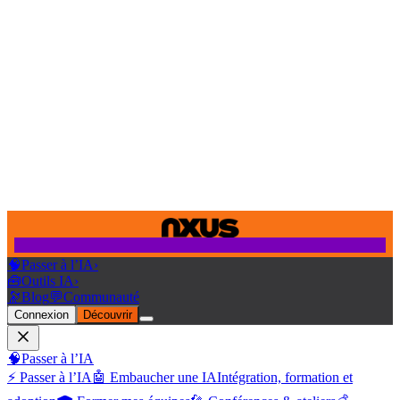
🧠
Passer à l’IA
›
🧰
Outils IA
›
🔭
Blog
💬
Communauté
Connexion
Découvrir
🧠
Passer à l’IA
⚡ Passer à l’IA
🤖 Embaucher une IA
Intégration, formation et