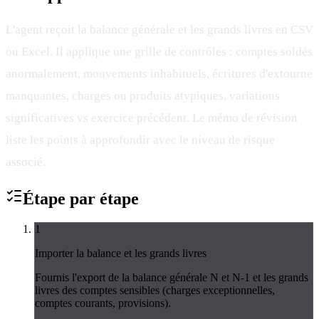
L'agent reçoit la balance générale et les grands livres en CSV
ou Excel. Il applique une grille de contrôles : comptes soldés
anormalement, mouvements inhabituels, écritures d'extourne
manquantes, charges ou produits atypiques, variations
significatives vs exercice précédent. Le mémo de révision
liste les points à approfondir avec le niveau de risque
associé.
Étape par
étape
1
Importer la balance et les grands livres
Fournis l'export de la balance générale N et N-1 et les grands
livres des comptes sensibles (charges exceptionnelles,
comptes courants, provisions).