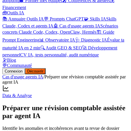
adoption
🎓 Former mes équipes
🎤 Conférences & ateliers
💰
Financement
🧰
Outils IA
📚 Annuaire Outils IA
💬 Prompts ChatGPT
🧩 Skills IA
Skills
Claude, Codex et agents IA
🤖 Cas d'usage agents IA
Scénarios
concrets Claude Code, Codex, OpenClaw, Hermès
🏗️ Guide
Prompt Engineering
📊 Observatoire IA
🩺 Diagnostic IA
Évalue ta
maturité IA en 2 min
🔍 Audit GEO & SEO
🚀 Développement
personnel
CV IA, tests personnalité, audit numérique
🔭
Blog
💬
Communauté
Connexion
Découvrir
Cas d'usage agents IA
/
Préparer une révision comptable assistée par
agent IA
Data & Analyse
Préparer une révision comptable assistée
par agent IA
Identifie les anomalies et incohérences avant ta revue de dossier