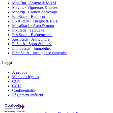
MonTipi · Assmat & MAM
Mavitis · Vignerons & caves
Montrip · Carnets de voyage
BatiStack · Bâtiment
ENRStack · Énergie & RGE
MecaStack · Auto & moto
InkStack · Tatouage
FestStack · Événementiel
AgriStack · Agriculture
FitStack · Sport & fitness
ImmoStack · Immobilier
SirenStack · Intelligence entreprise
Légal
À propos
Mentions légales
CGV
CGU
Confidentialité
Règlement intérieur