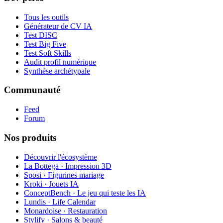
Tous les outils
Générateur de CV IA
Test DISC
Test Big Five
Test Soft Skills
Audit profil numérique
Synthèse archétypale
Communauté
Feed
Forum
Nos produits
Découvrir l'écosystème
La Bottega · Impression 3D
Sposi · Figurines mariage
Kroki · Jouets IA
ConceptBench · Le jeu qui teste les IA
Lundis · Life Calendar
Monardoise · Restauration
Stylify · Salons & beauté