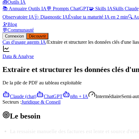
🧰
Outils IA
📚 Annuaire Outils IA
💬 Prompts ChatGPT
🧩 Skills IA
Skills Claude
Observatoire IA
🩺 Diagnostic IA
Évalue ta maturité IA en 2 min
🔍 A
🔭
Blog
💬
Communauté
Connexion
Découvrir
Cas d'usage agents IA
/
Extraire et structurer les données clés d'une lia
Data & Analyse
Extraire et structurer les données clés d'un
De la pile de PDF au tableau exploitable
Claude (chat)
ChatGPT
n8n + IA
Intermédiaire
Semi-au
Secteurs :
Juridique & Conseil
Le
besoin
La ressaisie manuelle des factures est lente et source d'erre