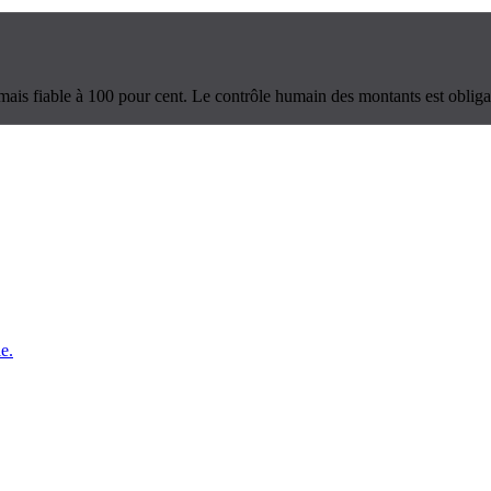
jamais fiable à 100 pour cent. Le contrôle humain des montants est obligat
e.