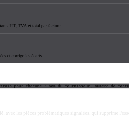
tants HT, TVA et total par facture.
ées et corrige les écarts.
xtrais pour chacune : nom du fournisseur, numéro de fact
lé, avec les pièces problématiques signalées, qui supprime l'ess