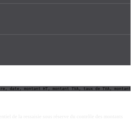
ure, date, montant HT, montant TVA, taux de TVA, montant
entiel de la ressaisie sous réserve du contrôle des montants