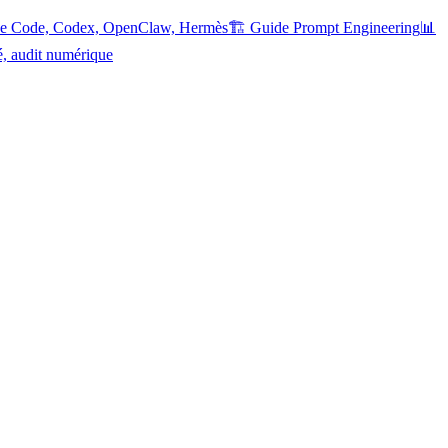
ude Code, Codex, OpenClaw, Hermès
🏗️ Guide Prompt Engineering
📊
é, audit numérique