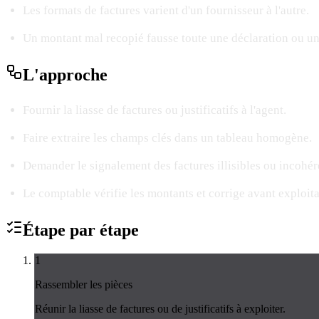
Les formats de factures varient d'un fournisseur à l'autre.
Un montant mal recopié fausse toute une déclaration ou un
L'
approche
Fournir la liasse de factures ou justificatifs à l'agent.
Faire extraire les champs clés dans un tableau homogène.
Demander le signalement des factures illisibles ou incohér
Le comptable vérifie les montants et corrige avant exploita
Étape par
étape
1
Rassembler les pièces
Réunir la liasse de factures ou de justificatifs à exploiter.