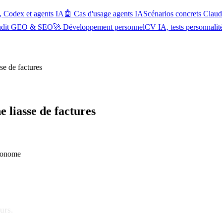
, Codex et agents IA
🤖 Cas d'usage agents IA
Scénarios concrets Cla
udit GEO & SEO
🚀 Développement personnel
CV IA, tests personnalit
sse de factures
e liasse de factures
tonome
urs.