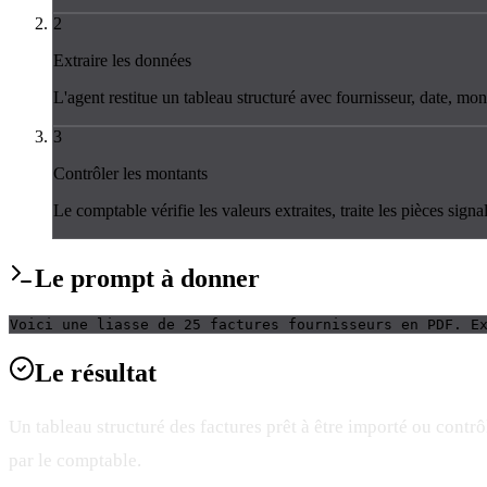
2
Extraire les données
L'agent restitue un tableau structuré avec fournisseur, date, mon
3
Contrôler les montants
Le comptable vérifie les valeurs extraites, traite les pièces signal
Le
prompt
à donner
Voici une liasse de 25 factures fournisseurs en PDF. E
Le
résultat
Un tableau structuré des factures prêt à être importé ou contrô
par le comptable.