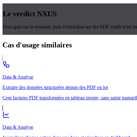
Le verdict
NXUS
Gros gain sur la ressaisie, mais l'extraction sur des PDF variés n'est 
Cas d'usage
similaires
Data & Analyse
Extraire des données structurées depuis des PDF en lot
Cent factures PDF transformées en tableau propre, sans saisie manuell
Data & Analyse