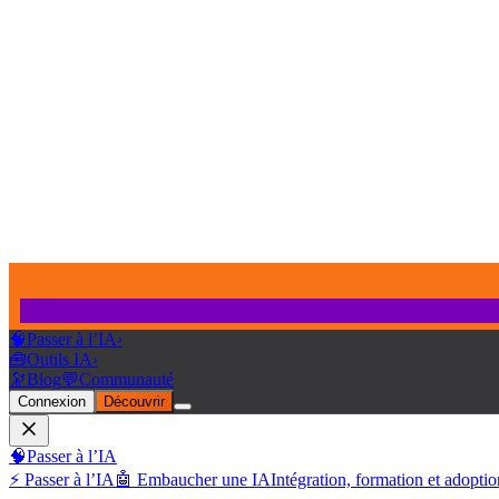
🧠
Passer à l’IA
›
🧰
Outils IA
›
🔭
Blog
💬
Communauté
Connexion
Découvrir
🧠
Passer à l’IA
⚡ Passer à l’IA
🤖 Embaucher une IA
Intégration, formation et adoptio