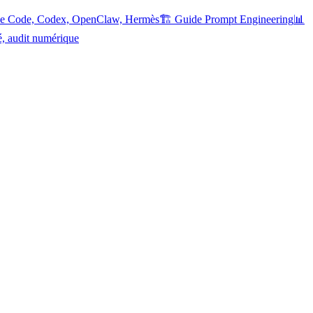
ude Code, Codex, OpenClaw, Hermès
🏗️ Guide Prompt Engineering
📊
é, audit numérique