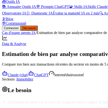
🧰
Outils IA
📚 Annuaire Outils IA
💬 Prompts ChatGPT
🧩 Skills IA
Skills Claude
Observatoire IA
🩺 Diagnostic IA
Évalue ta maturité IA en 2 min
🔍 A
🔭
Blog
💬
Communauté
Connexion
Découvrir
Cas d'usage agents IA
/
Estimation de bien par analyse comparative de
Data & Analyse
Estimation de bien par analyse comparati
Compare ton bien aux transactions récentes du secteur en moins de 5
Claude (chat)
ChatGPT
intermédiaire
assisté
Secteurs :
Immobilier
Le
besoin
L'estimation juste est le nerf de la guerre pour signer le m