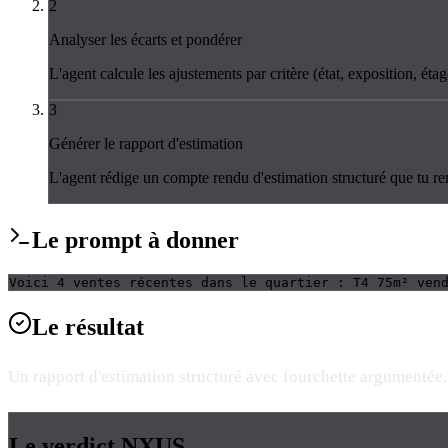
2
Analyser les écarts et pondérer
L'agent calcule les ajustements par critère (état, exposition, é
3
Générer le rapport d'estimation
L'agent rédige un compte rendu d'estimation structuré que tu re
Le
prompt
à donner
Voici 4 ventes récentes dans le quartier : T4 75m² ven
Le
résultat
Un rapport d'estimation structuré avec fourchette argumentée
Le verdict
NXUS