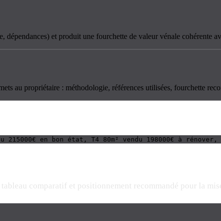
tage, dépendances) et produit une fourchette de valeur vénale cohérente a
mets au propriétaire : méthodologie, références utilisées, fourchette r
du 215000€ en bon état, T4 80m² vendu 198000€ à rénover,
, tableau comparatif et positionnement recommandé pour la mis