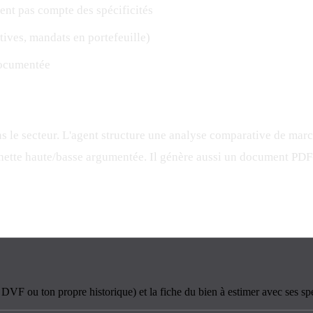
ent pas compte des spécificités
ives, mandats en portefeuille)
documentée
ans le secteur. L'agent structure une analyse comparative de mar
rchette haute/basse argumentée. Il génère aussi un document PDF
 DVF ou ton propre historique) et la fiche du bien à estimer avec ses spé