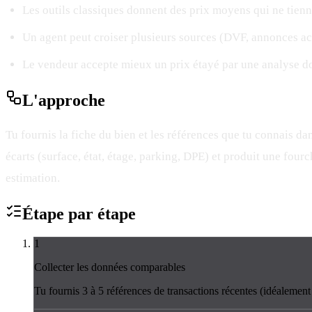
Les outils classiques donnent des prix moyens qui ne tienn
Un agent peut croiser plusieurs sources (DVF, annonces act
Le vendeur accepte mieux un prix étayé par une analyse 
L'
approche
Tu fournis la fiche du bien et les références que tu connais d
écarts (surface, état, étage, parking, DPE) et produit une fou
estimation.
Étape par
étape
1
Collecter les données comparables
Tu fournis 3 à 5 références de transactions récentes (idéalement