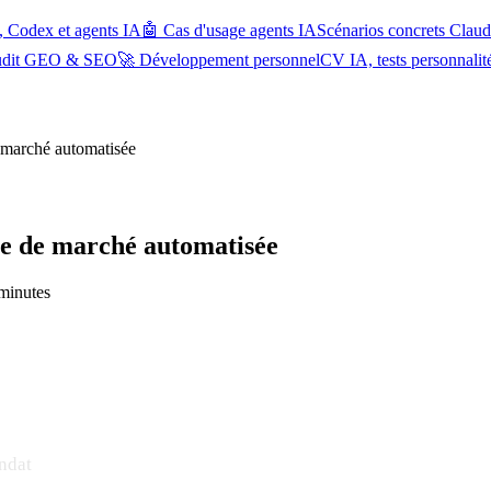
, Codex et agents IA
🤖 Cas d'usage agents IA
Scénarios concrets Cla
udit GEO & SEO
🚀 Développement personnel
CV IA, tests personnalit
 marché automatisée
ve de marché automatisée
 minutes
andat