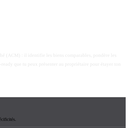
ché (ACM) : il identifie les biens comparables, pondère les
-ready que tu peux présenter au propriétaire pour étayer ton
cificités.