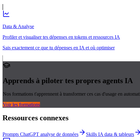
Data & Analyse
Profiler et visualiser tes dépenses en tokens et ressources IA
Sais exactement ce que tu dépenses en IA et où optimiser
Apprends à piloter tes propres
agents IA
Nos formations t'apprennent à transformer ces cas d'usage en automati
Voir les formations
Ressources connexes
Prompts ChatGPT analyse de données
Skills IA data & tableurs