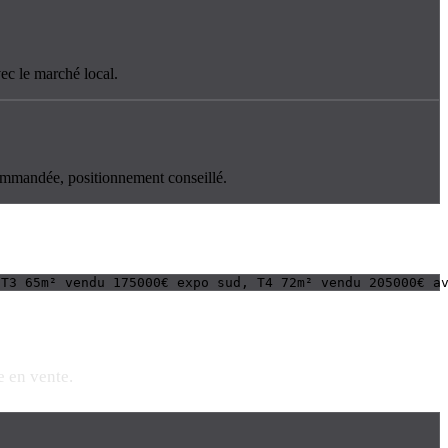
vec le marché local.
ecommandée, positionnement conseillé.
 T3 65m² vendu 175000€ expo sud, T4 72m² vendu 205000€ a
e en vente.