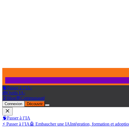
🧠
Passer à l’IA
›
🧰
Outils IA
›
🔭
Blog
💬
Communauté
Connexion
Découvrir
🧠
Passer à l’IA
⚡ Passer à l’IA
🤖 Embaucher une IA
Intégration, formation et adoptio